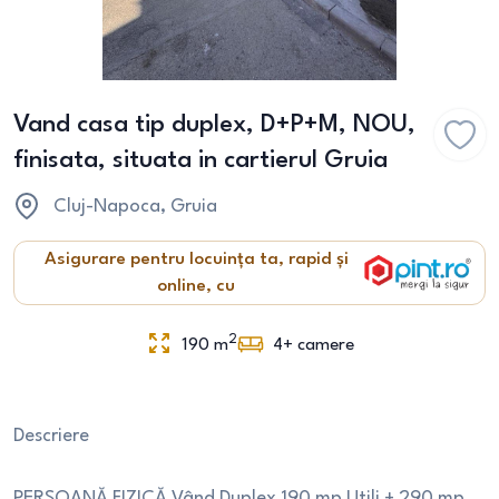
Vand casa tip duplex, D+P+M, NOU,
finisata, situata in cartierul Gruia
Cluj-Napoca
, Gruia
Asigurare pentru locuința ta, rapid și
online, cu
2
190
m
4+
camere
Descriere
PERSOANĂ FIZICĂ Vând Duplex 190 mp Utili + 290 mp,