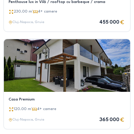
Penthouse lux in Vilă / rooftop cu barbeque / crama
230.00
m²
4+
camere
455 000
Cluj-Napoca
, Gruia
Casa Premium
120.00
m²
4+
camere
365 000
Cluj-Napoca
, Gruia