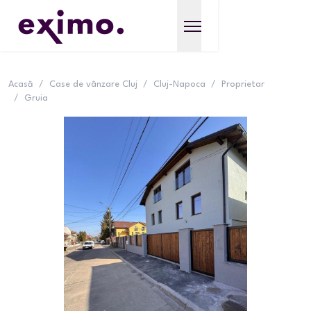
Acasă
/
Case de vânzare Cluj
/
Cluj-Napoca
/
Proprietar
/
Gruia