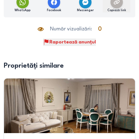
WhatsApp
Facebook
Messenger
Copiază link
Număr vizualizări:
0
Raportează anunțul
Proprietăți similare