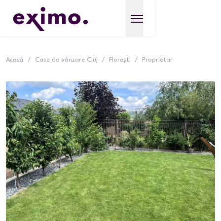
Acasă
/
Case de vânzare Cluj
/
Florești
/
Proprietar