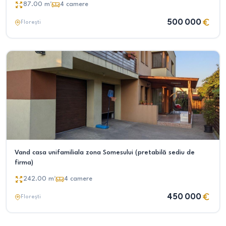
87.00
m²
4
camere
500 000
Florești
Vand casa unifamiliala zona Somesului (pretabilă sediu de
firma)
242.00
m²
4
camere
450 000
Florești