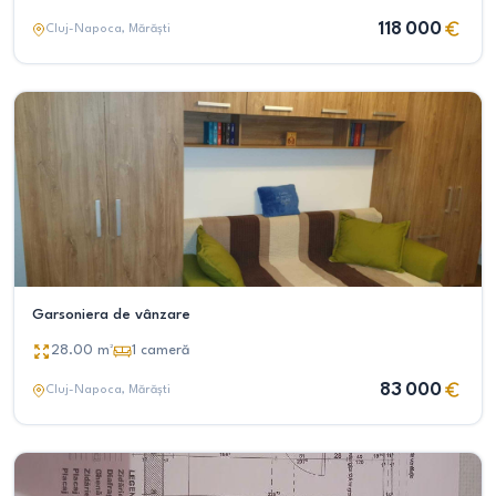
118 000
Cluj-Napoca
, Mărăști
Garsoniera de vânzare
28.00
m²
1
cameră
83 000
Cluj-Napoca
, Mărăști