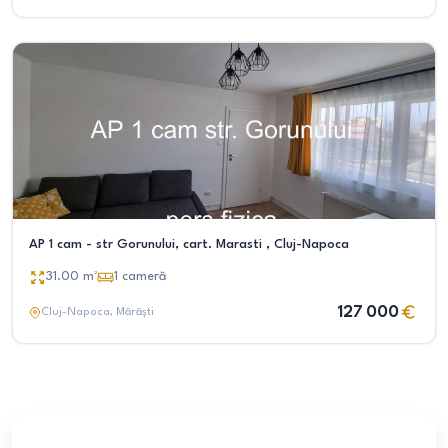
AP 1 cam - str Gorunului, cart. Marasti , Cluj-Napoca
31.00
m²
1
cameră
127 000
Cluj-Napoca
, Mărăști