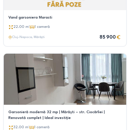
Vand garsoniera Marasti
22.00
m²
1
cameră
85 900
Cluj-Napoca
, Mărăști
Garsonieră modernă 32 mp | Mărăști – str. Ciocârliei |
Renovată complet | Ideal investiție
32.00
m²
1
cameră