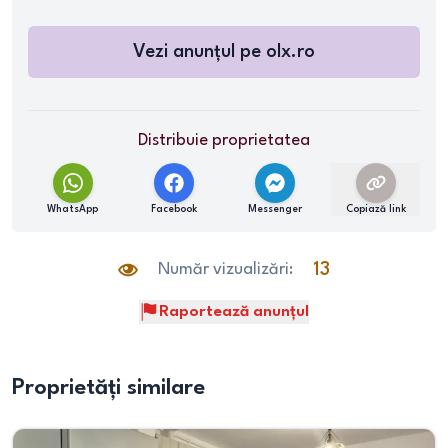
Vezi anunțul pe
olx.ro
Distribuie proprietatea
WhatsApp
Facebook
Messenger
Copiază link
Număr vizualizări:
13
Raportează anunțul
Proprietăți similare