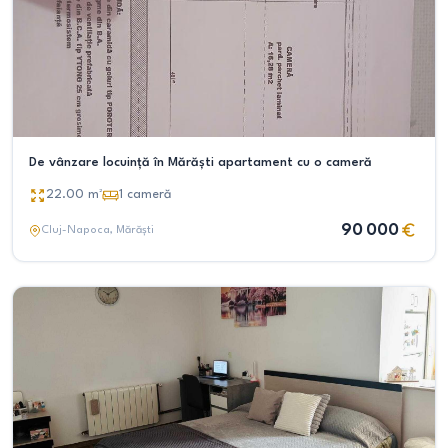
De vânzare locuință în Mărăști apartament cu o cameră
22.00
m²
1
cameră
90 000
Cluj-Napoca
, Mărăști