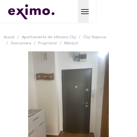
Acasă
/
Apartamente de vânzare Cluj
/
Cluj-Napoca
/
Garsoniere
/
Proprietar
/
Mărăști