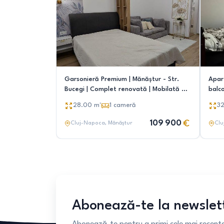
Garsonieră Premium | Mănăștur - Str.
Apar
Bucegi | Complet renovată | Mobilată &
balc
Utilată
28.00
m²
1
cameră
3
109 900
Cluj-Napoca
, Mănăștur
Clu
Abonează-te la newslet