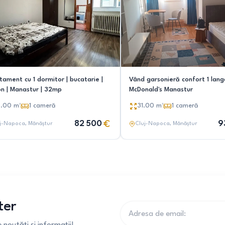
tament cu 1 dormitor | bucatarie |
Vând garsonieră confort 1 lang
on | Manastur | 32mp
McDonald's Manastur
2.00
m²
1
cameră
31.00
m²
1
cameră
82 500
9
j-Napoca
, Mănăștur
Cluj-Napoca
, Mănăștur
ter