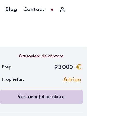
Blog
Contact
Garsonieră
de vânzare
93 000
Preț:
Adrian
Proprietar:
Vezi anunțul pe
olx.ro