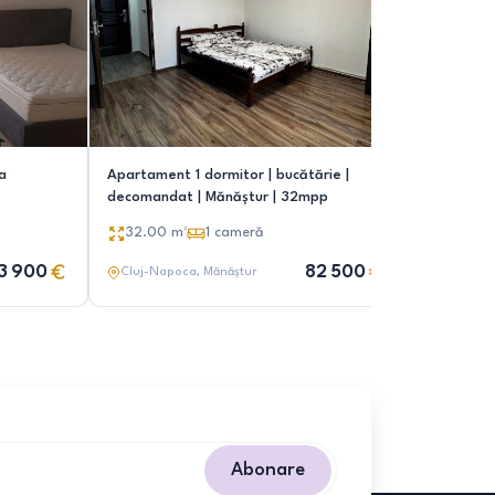
a
Apartament 1 dormitor | bucătărie |
Persoana 
decomandat | Mănăștur | 32mpp
camera
32.00
m²
1
cameră
42.00
3 900
82 500
Cluj-Napoca
, Mănăștur
Cluj-Nap
Abonare