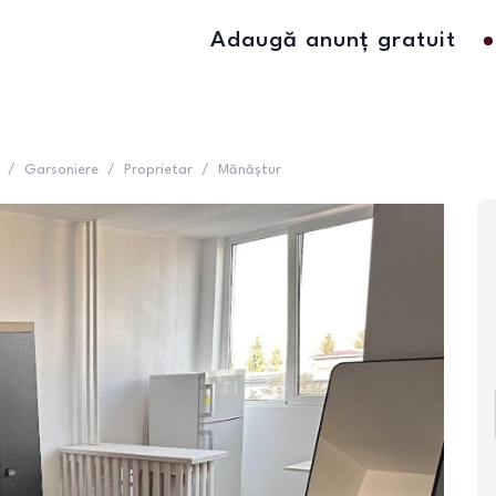
Adaugă anunț gratuit
/
Garsoniere
/
Proprietar
/
Mănăștur