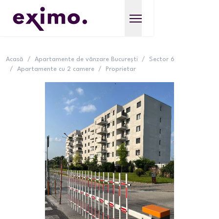
Acasă
/
Apartamente de vânzare București
/
Sector 6
/
Apartamente cu 2 camere
/
Proprietar