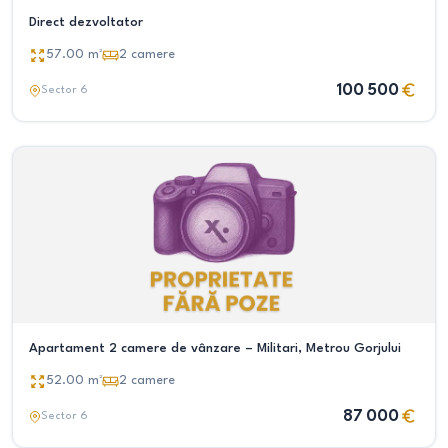
Direct dezvoltator
57.00
m²
2
camere
100 500
Sector 6
Apartament 2 camere de vânzare – Militari, Metrou Gorjului
52.00
m²
2
camere
87 000
Sector 6