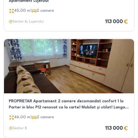
Apartament Lujerului
45.00
m²
2
camere
113 000
Sector 6
, Lujerului
PROPRIETAR Apartament 2 camere decomandat confort 1 la
Parter in bloc P12 renovat ca la carte! Mobilat și utilat! Langa
Plaza si Piata Moghioros!
46.00
m²
2
camere
113 000
Sector 6