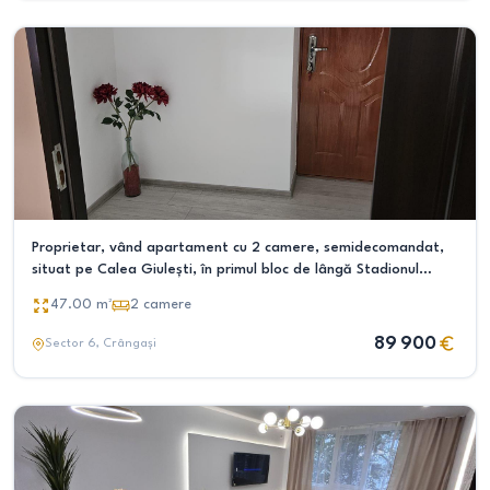
Proprietar, vând apartament cu 2 camere, semidecomandat,
situat pe Calea Giulești, în primul bloc de lângă Stadionul
Rapid.
47.00
m²
2
camere
89 900
Sector 6
, Crângași