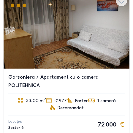
Garsoniera / Apartament cu o camera
POLITEHNICA
2
33.00
m
<1977
Parter
1
cameră
Decomandat
Locație:
72 000
Sector 6