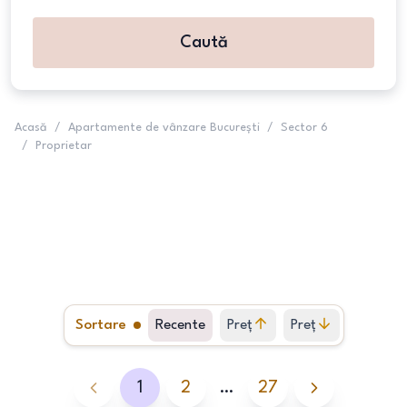
Caută
Acasă
/
Apartamente de vânzare București
/
Sector 6
/
Proprietar
Sortare
Recente
Preț
Preț
crescător
descrescător
1
2
…
27