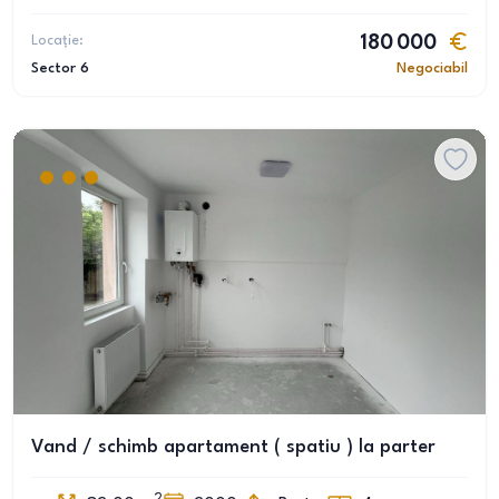
Locație:
180 000
Sector 6
Negociabil
Vand / schimb apartament ( spatiu ) la parter
2