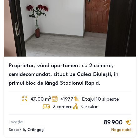
Proprietar, vând apartament cu 2 camere,
semidecomandat, situat pe Calea Giulești, în
primul bloc de lângă Stadionul Rapid.
2
47.00
m
<1977
Etajul 10 si peste
2
camere
Circular
Locație:
89 900
Sector 6
, Crângași
Negociabil