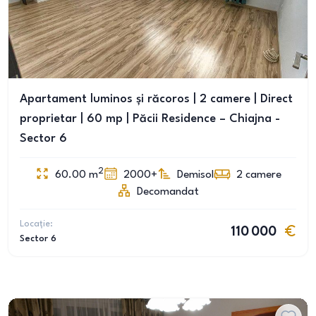
Apartament luminos și răcoros | 2 camere | Direct
proprietar | 60 mp | Păcii Residence – Chiajna -
Sector 6
2
60.00
m
2000+
Demisol
2
camere
Decomandat
Locație:
110 000
Sector 6