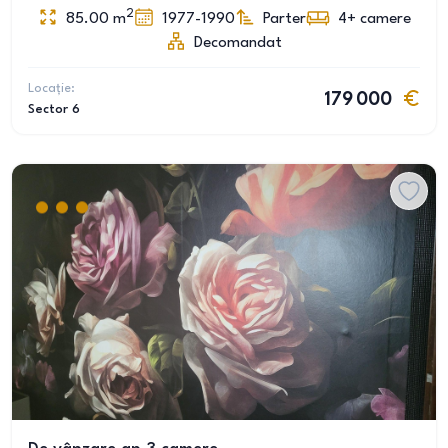
2
85.00
m
1977-1990
Parter
4+
camere
Decomandat
Locație:
179 000
Sector 6