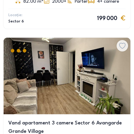
82.00
m
2000+
Parter
4+
camere
Locație:
199 000
Sector 6
Vand apartament 3 camere Sector 6 Avangarde
Grande Village