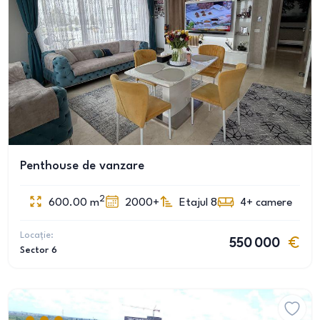
Penthouse de vanzare
2
600.00
m
2000+
Etajul 8
4+
camere
Locație:
550 000
Sector 6