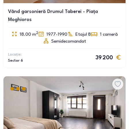
Vând garsonieră Drumul Taberei - Piața
Moghioros
2
18.00
m
1977-1990
Etajul 8
1
cameră
Semidecomandat
Locație:
39 200
Sector 6