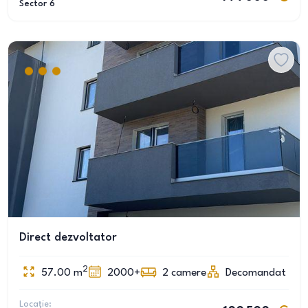
Sector 6
Direct dezvoltator
2
57.00
m
2000+
2
camere
Decomandat
Locație: