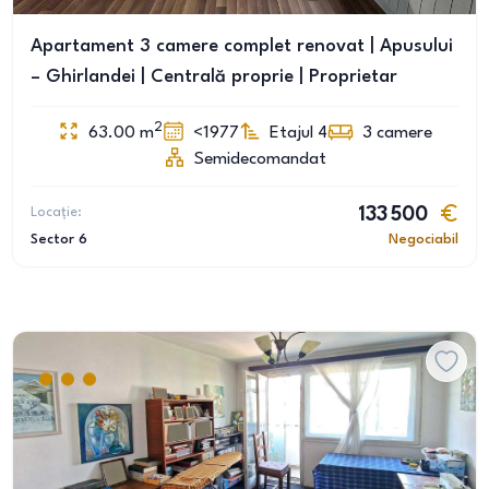
Apartament 3 camere complet renovat | Apusului
– Ghirlandei | Centrală proprie | Proprietar
2
63.00
m
<1977
Etajul 4
3
camere
Semidecomandat
Locație:
133 500
Sector 6
Negociabil