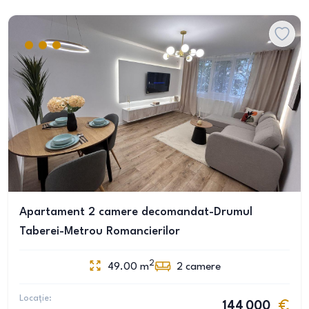
Apartament 2 camere decomandat-Drumul
Taberei-Metrou Romancierilor
2
49.00
m
2
camere
Locație:
144 000