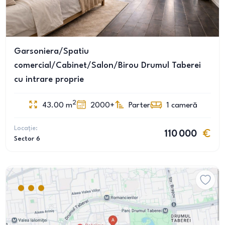
Garsoniera/Spatiu
comercial/Cabinet/Salon/Birou Drumul Taberei
cu intrare proprie
2
43.00
m
2000+
Parter
1
cameră
Locație:
110 000
Sector 6