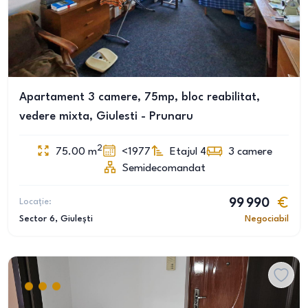
Apartament 3 camere, 75mp, bloc reabilitat,
vedere mixta, Giulesti - Prunaru
2
75.00
m
<1977
Etajul 4
3
camere
Semidecomandat
Locație:
99 990
Sector 6
, Giulești
Negociabil