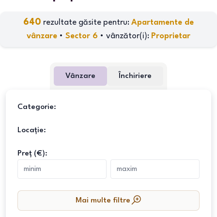
640
rezultate găsite pentru:
Apartamente de
vânzare
•
Sector 6
•
vânzător(i)
:
Proprietar
Vânzare
Închiriere
Categorie:
Locație:
Preț (€):
Mai multe filtre