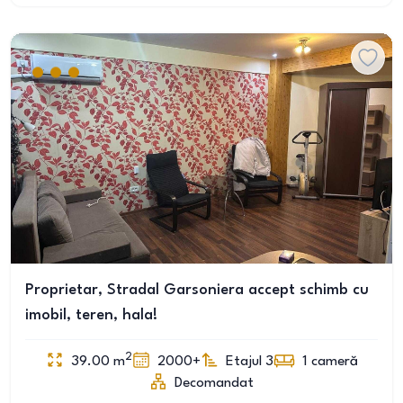
Proprietar, Stradal Garsoniera accept schimb cu
imobil, teren, hala!
2
39.00
m
2000+
Etajul 3
1
cameră
Decomandat