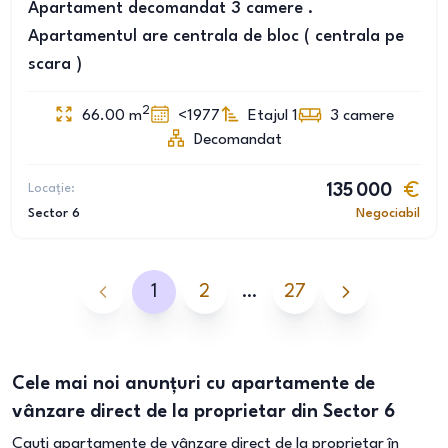
Apartament decomandat 3 camere .
Apartamentul are centrala de bloc ( centrala pe
scara )
2
66.00
m
<1977
Etajul 1
3
camere
Decomandat
Locație:
135 000
Sector 6
Negociabil
1
2
…
27
Cele mai noi anunțuri cu apartamente de
vânzare direct de la proprietar din Sector 6
Cauți apartamente de vânzare direct de la proprietar în