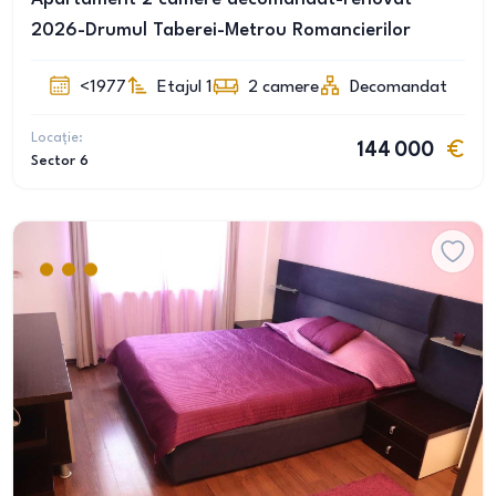
2026-Drumul Taberei-Metrou Romancierilor
<1977
Etajul 1
2
camere
Decomandat
Locație:
144 000
Sector 6