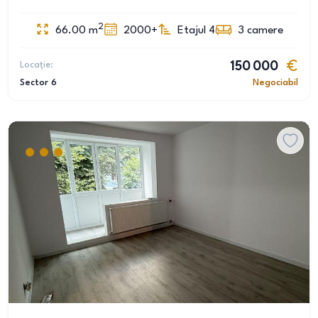
2
66.00
m
2000+
Etajul 4
3
camere
Locație:
150 000
Sector 6
Negociabil