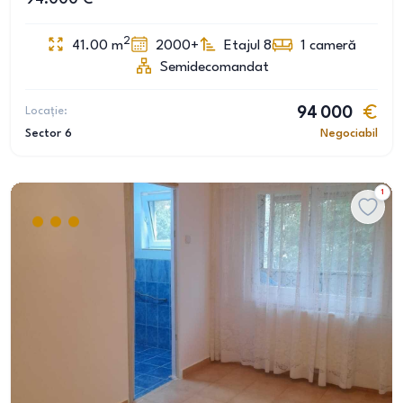
2
41.00
m
2000+
Etajul 8
1
cameră
Semidecomandat
Locație:
94 000
Sector 6
Negociabil
1