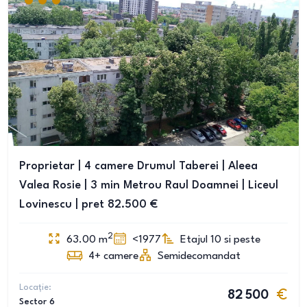
Proprietar | 4 camere Drumul Taberei | Aleea
Valea Rosie | 3 min Metrou Raul Doamnei | Liceul
Lovinescu | pret 82.500 €
2
63.00
m
<1977
Etajul 10 si peste
4+
camere
Semidecomandat
Locație:
82 500
Sector 6