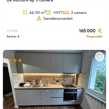
De vânzare ap 3 camere
2
66.00
m
<1977
3
camere
Semidecomandat
Locație:
165 000
Sector 6
Negociabil