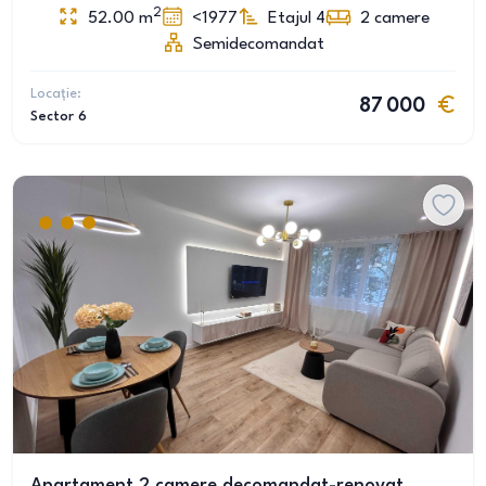
2
52.00
m
<1977
Etajul 4
2
camere
Semidecomandat
Locație:
87 000
Sector 6
Apartament 2 camere decomandat-renovat