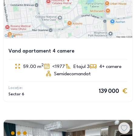
Vand apartament 4 camere
2
59.00
m
<1977
Etajul 3
4+
camere
Semidecomandat
Locație:
139 000
Sector 6