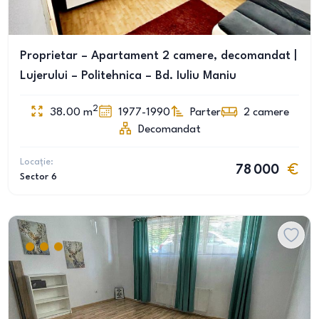
Proprietar – Apartament 2 camere, decomandat |
Lujerului – Politehnica – Bd. Iuliu Maniu
2
38.00
m
1977-1990
Parter
2
camere
Decomandat
Locație:
78 000
Sector 6