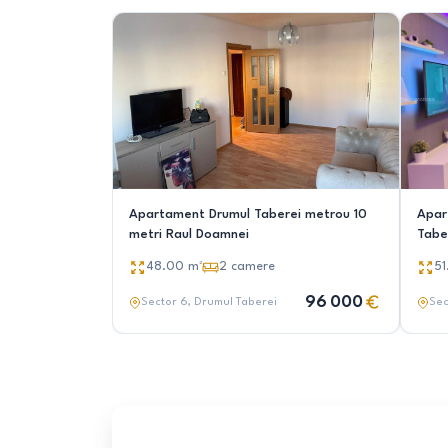
Apartament Drumul Taberei metrou 10
Apar
metri Raul Doamnei
Taber
seism
48.00
m²
2
camere
51
96 000
Sector 6
, Drumul Taberei
Sec