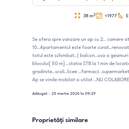
2
38
m
<1977
E
Se ofera spre vanzare un ap cu 2.. camere si
10..Apartamentul este foarte curat..renovat 
totul este schimbat..( balcon..usa si geamur
blocului[ 50 m] ..statia STB la 1 min de locati
gradinite..scoli..licee ..farmacii .supermark
Ap se vinde mobilat si utilat ..NU COLABOR
Adăugat -
25 martie 2026 la 09:29
Proprietăți similare