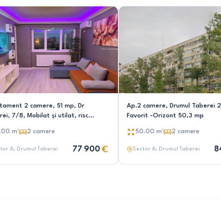
tament 2 camere, 51 mp, Dr
Ap.2 camere, Drumul Taberei 
ei, 7/8, Mobilat și utilat, risc
Favorit -Orizont 50,3 mp
ic I
.00
m²
2
camere
50.00
m²
2
camere
77 900
8
tor 6
, Drumul Taberei
Sector 6
, Drumul Taberei