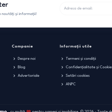
ter
noutăți și informații!
Companie
Informații utile
Despre noi
Termeni și condiții
Blog
Confidențialitate și Cookie
Advertoriale
Setări cookies
ANPC
cu multă
pentru oameni și imobiliare
©
2026
- Toate dr