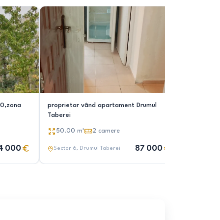
20,zona
proprietar vând apartament Drumul
Vanzare 2
Taberei
Drumul Ta
50.00
m²
2
camere
38.00
m
4 000
87 000
Sector 6
, Drumul Taberei
Sector 6