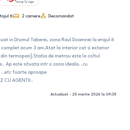
tajul 6
2
camere
Decomandat
tuat in Drumul Taberei, zona Raul Doamnei la erajul 6
complet acum 3 ani.Atat la interior cat si exterior
i din termopan].Statia de metrou este la coltul
e.. Ap este situata intr o zona ideala. .cu
et ..etc foarte aproape
EZ CU AGENTII..
Actualizat -
25 martie 2026 la 09:35