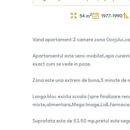
2
54
m
1977-1990
Vand apartament 2 camere zona Gorjului,cart
Apartamentul este semi-mobilat,apa curent
exact cum se vede in poze.
Zona este una extrem de buna,5 minute de m
Langa bloc exista scoala (spre finalizare r
mixte,alimentara,Mega Image,Lidl,farmacie,
Suprafata este de 53.50 mp,pretul este negoc