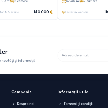
8.00
m²
2
camere
57.00
m²
2
camere
140 000
1
tor 6
, Gorjului
Sector 6
, Gorjului
ter
noutăți și informații!
Companie
Informații utile
Despre noi
Termeni și condiții