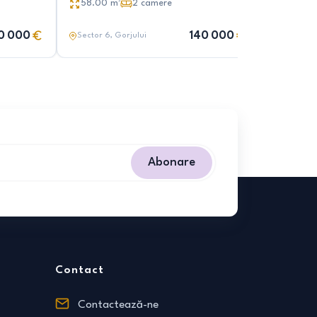
58.00
m²
2
camere
55.00
10 000
140 000
Sector 6
, Gorjului
Sector 6
Abonare
Contact
Contactează-ne