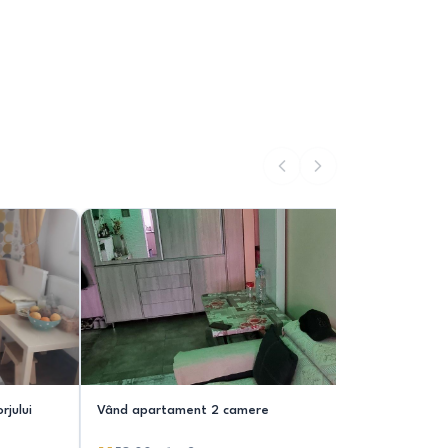
jului
Vând apartament 2 camere
Vand apar
metro Gor