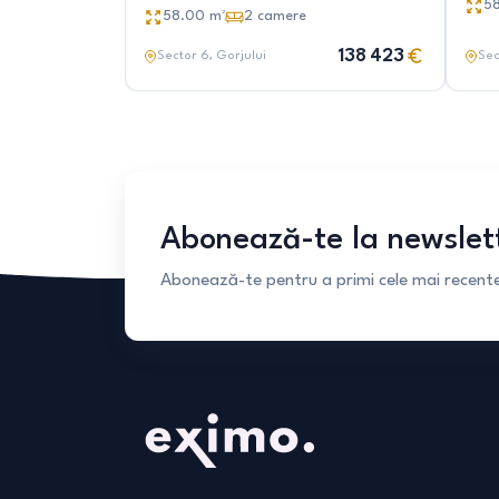
Calboreanu
5
58.00
m²
2
camere
138 423
Sector 6
, Gorjului
Sec
Abonează-te la newslet
Abonează-te pentru a primi cele mai recente 