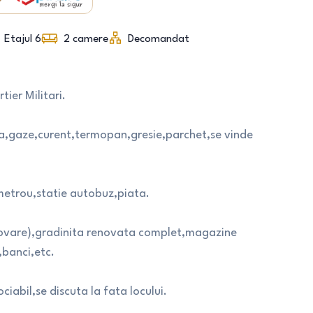
Etajul 6
2
camere
Decomandat
ier Militari.
a,gaze,curent,termopan,gresie,parchet,se vinde
etrou,statie autobuz,piata.
enovare),gradinita renovata complet,magazine
banci,etc.
iabil,se discuta la fata locului.