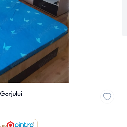
Gorjului
, cu