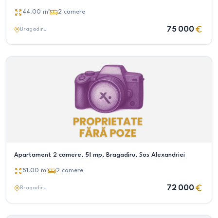
44.00
m²
2
camere
75 000
Bragadiru
Apartament 2 camere, 51 mp, Bragadiru, Sos Alexandriei
51.00
m²
2
camere
72 000
Bragadiru