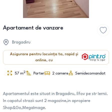
Apartament de vanzare
Bragadiru
Asigurare pentru locuința ta, rapid și
online, cu
2
57
m
Parter
2
camere
Semidecomandat
Apartamentul este situat in Bragadiru, Ilfov pe str Iernii.
In capatul strazii sunt 2 magazine,in apropiere
Shop&Go,MegaImage.