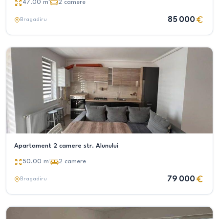
47.00
m²
2
camere
85 000
Bragadiru
Apartament 2 camere str. Alunului
50.00
m²
2
camere
79 000
Bragadiru