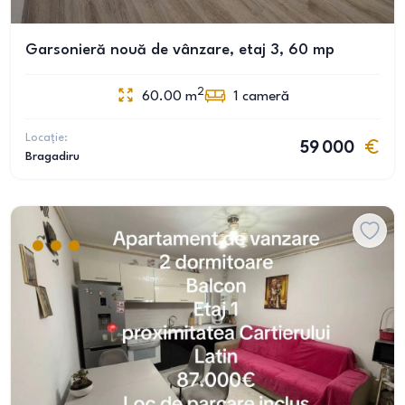
Garsonieră nouă de vânzare, etaj 3, 60 mp
2
60.00
m
1
cameră
Locație:
59 000
Bragadiru