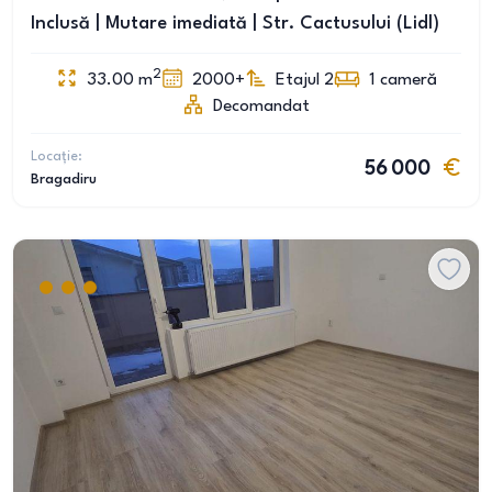
Inclusă | Mutare imediată | Str. Cactusului (Lidl)
2
33.00
m
2000+
Etajul 2
1
cameră
Decomandat
Locație:
56 000
Bragadiru