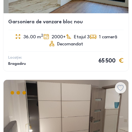
Garsoniera de vanzare bloc nou
2
36.00
m
2000+
Etajul 3
1
cameră
Decomandat
Locație:
65 500
Bragadiru