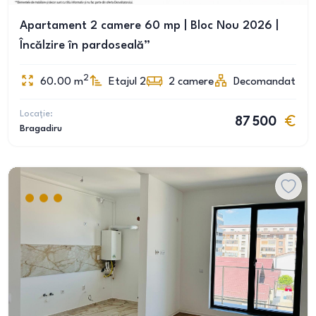
Apartament 2 camere 60 mp | Bloc Nou 2026 |
Încălzire în pardoseală”
2
60.00
m
Etajul 2
2
camere
Decomandat
Locație:
87 500
Bragadiru