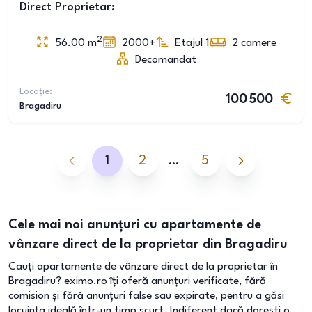
Direct Proprietar:
2
56.00
m
2000+
Etajul 1
2
camere
Decomandat
Locație:
100 500
Bragadiru
1
2
…
5
Cele mai noi anunțuri cu apartamente de
vânzare direct de la proprietar din Bragadiru
Cauți apartamente de vânzare direct de la proprietar în
Bragadiru? eximo.ro îți oferă anunțuri verificate, fără
comision și fără anunțuri false sau expirate, pentru a găsi
locuința ideală într-un timp scurt. Indiferent dacă dorești o