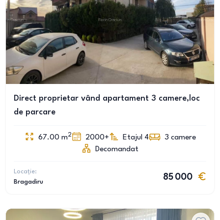
Direct proprietar vând apartament 3 camere,loc
de parcare
2
67.00
m
2000+
Etajul 4
3
camere
Decomandat
Locație:
85 000
Bragadiru