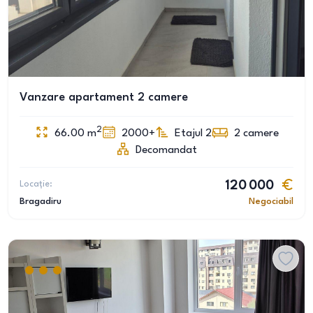
Vanzare apartament 2 camere
2
66.00
m
2000+
Etajul 2
2
camere
Decomandat
Locație:
120 000
Bragadiru
Negociabil