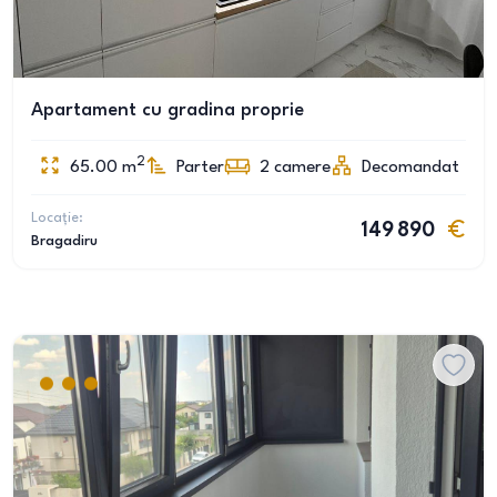
Apartament cu gradina proprie
2
65.00
m
Parter
2
camere
Decomandat
Locație:
149 890
Bragadiru