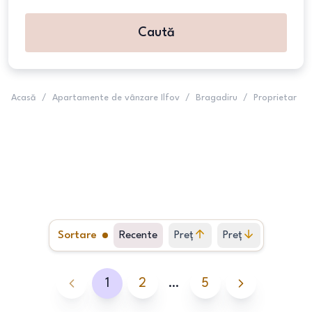
Caută
Acasă
/
Apartamente de vânzare Ilfov
/
Bragadiru
/
Proprietar
Sortare
Recente
Preț
Preț
crescător
descrescător
1
2
…
5