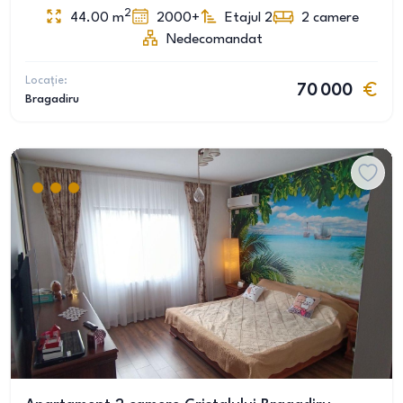
2
44.00
m
2000+
Etajul 2
2
camere
Nedecomandat
Locație:
70 000
Bragadiru