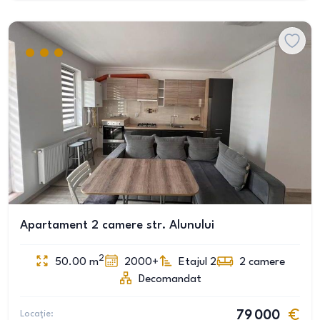
Apartament 2 camere str. Alunului
2
50.00
m
2000+
Etajul 2
2
camere
Decomandat
Locație:
79 000