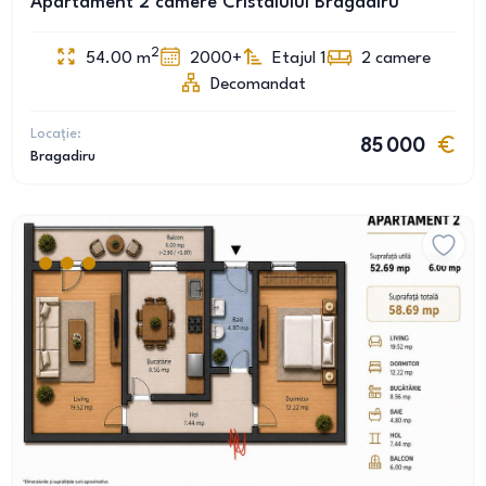
Apartament 2 camere Cristalului Bragadiru
2
54.00
m
2000+
Etajul 1
2
camere
Decomandat
Locație:
85 000
Bragadiru