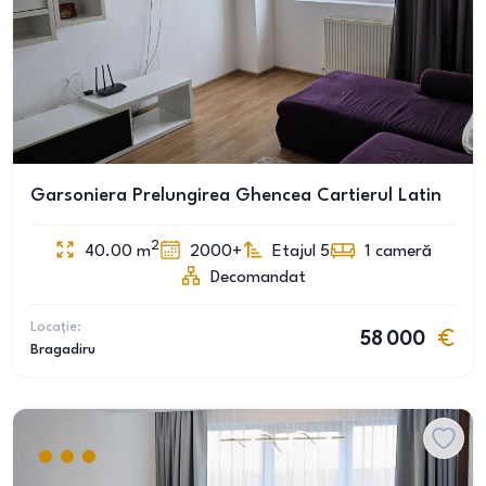
Garsoniera Prelungirea Ghencea Cartierul Latin
2
40.00
m
2000+
Etajul 5
1
cameră
Decomandat
Locație:
58 000
Bragadiru