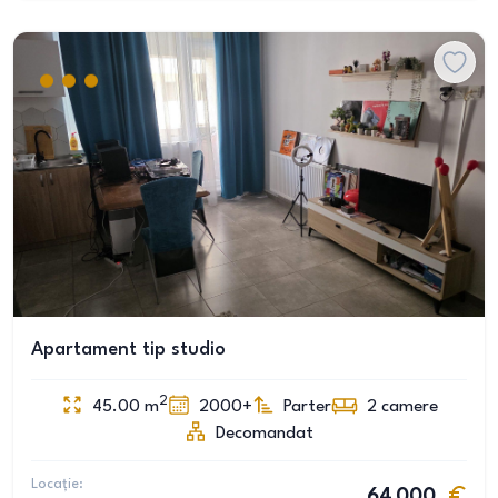
Apartament tip studio
2
45.00
m
2000+
Parter
2
camere
Decomandat
Locație:
64 000