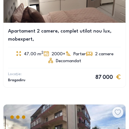
Apartament 2 camere, complet utilat nou lux,
mobexpert,
2
47.00
m
2000+
Parter
2
camere
Decomandat
Locație:
87 000
Bragadiru