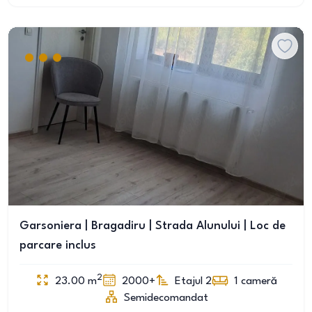
Garsoniera | Bragadiru | Strada Alunului | Loc de
parcare inclus
2
23.00
m
2000+
Etajul 2
1
cameră
Semidecomandat