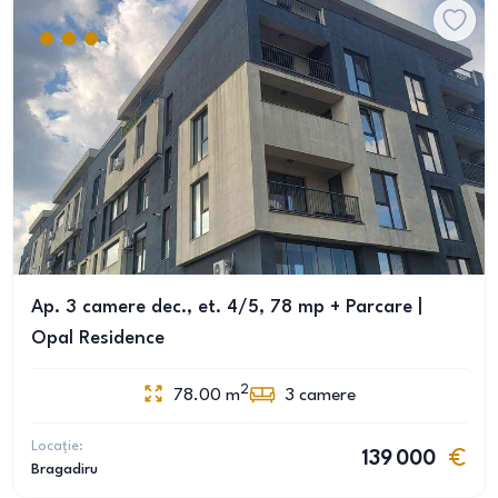
Ap. 3 camere dec., et. 4/5, 78 mp + Parcare |
Opal Residence
2
78.00
m
3
camere
Locație:
139 000
Bragadiru