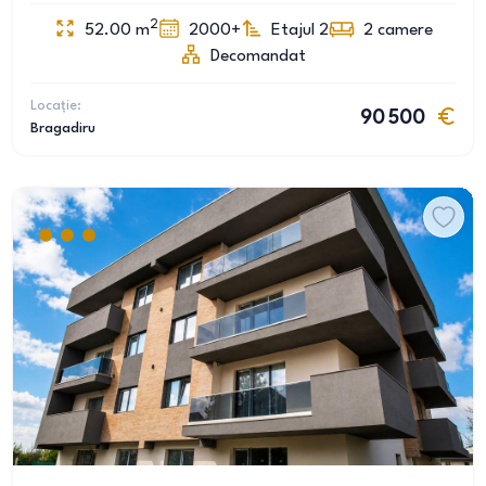
2
52.00
m
2000+
Etajul 2
2
camere
Decomandat
Locație:
90 500
Bragadiru