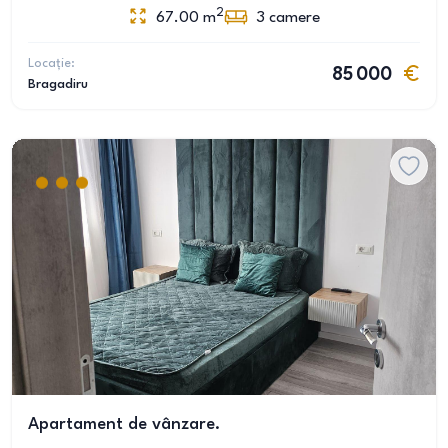
2
67.00
m
3
camere
Locație:
85 000
Bragadiru
Apartament de vânzare.