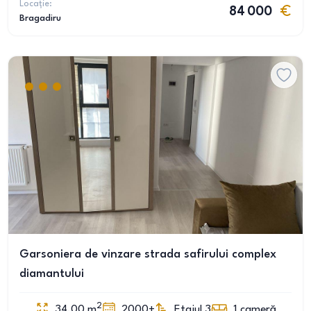
Locație:
84 000
Bragadiru
Garsoniera de vinzare strada safirului complex
diamantului
2
34.00
m
2000+
Etajul 3
1
cameră