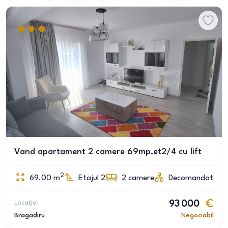
Vand apartament 2 camere 69mp,et2/4 cu lift
2
69.00
m
Etajul 2
2
camere
Decomandat
Locație:
93 000
Bragadiru
Negociabil