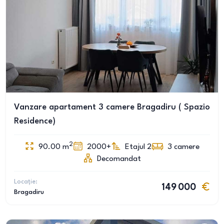
Vanzare apartament 3 camere Bragadiru ( Spazio
Residence)
2
90.00
m
2000+
Etajul 2
3
camere
Decomandat
Locație:
149 000
Bragadiru