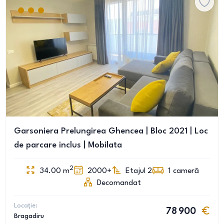
Garsoniera Prelungirea Ghencea | Bloc 2021 | Loc
de parcare inclus | Mobilata
2
34.00
m
2000+
Etajul 2
1
cameră
Decomandat
Locație:
78 900
Bragadiru