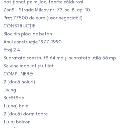
poziționat pe mijloc, foarte călduros!
Zonă - Strada Milcov nr. 73, sc. B, ap. 10.
Preț 77500 de euro (ușor negociabil)
CONSTRUCȚIE:
Bloc din plăci de beton
Anul construcție 1977-1990
Etaj 2 4
Suprafața construită 64 mp și suprafața utilă 56 mp
Se vine mobilat și utilat
COMPUNERE:
2 (două holuri)
Living
Bucătărie
1 (una) baie
2 (două) dormitoare
1 (un) balcon