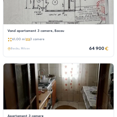
Vand apartament 3 camere, Bacau
61.00
m²
3
camere
64 900
Bacău
, Milcov
Apartament 3 camere