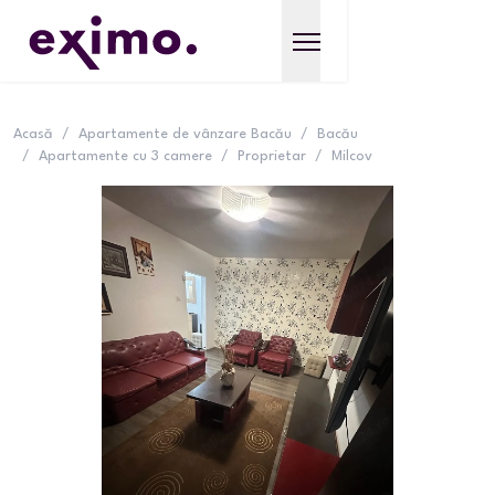
Acasă
/
Apartamente de vânzare Bacău
/
Bacău
/
Apartamente cu 3 camere
/
Proprietar
/
Milcov