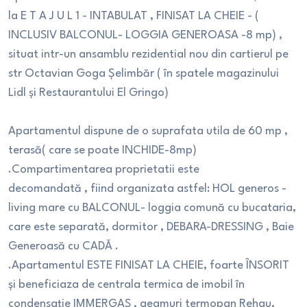
la E T A J U L 1 - INTABULAT , FINISAT LA CHEIE - (
INCLUSIV BALCONUL- LOGGIA GENEROASA -8 mp) ,
situat intr-un ansamblu rezidential nou din cartierul pe
str Octavian Goga Șelimbăr ( în spatele magazinului
Lidl și Restaurantului El Gringo)
Apartamentul dispune de o suprafata utila de 60 mp ,
terasă( care se poate INCHIDE-8mp)
.Compartimentarea proprietatii este
decomandată , fiind organizata astfel: HOL generos -
living mare cu BALCONUL- loggia comună cu bucataria,
care este separată, dormitor , DEBARA-DRESSING , Baie
Generoasă cu CADĂ .
.Apartamentul ESTE FINISAT LA CHEIE, foarte ÎNSORIT
și beneficiaza de centrala termica de imobil în
condensație IMMERGAS , geamuri termopan Rehau,