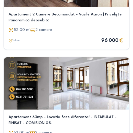
Apartament 2 Camere Decomandat - Vasile Aaron | Priveliște
Panoramică deosebită
52.00
m²
2
camere
96 000
Sibiu
Apartament 63mp - Locatia face diferenta! - INTABULAT -
FINISAT - COMISION 0%
63.00
m²
2
camere