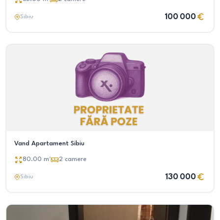
100 000
Sibiu
Vand Apartament Sibiu
80.00
m²
2
camere
130 000
Sibiu