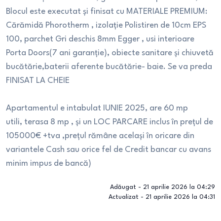
Blocul este executat și finisat cu MATERIALE PREMIUM:
Cărămidă Phorotherm , izolație Polistiren de 10cm EPS
100, parchet Gri deschis 8mm Egger , usi interioare
Porta Doors(7 ani garanție), obiecte sanitare și chiuvetă
bucătărie,baterii aferente bucătărie- baie. Se va preda
FINISAT LA CHEIE
Apartamentul e intabulat IUNIE 2025, are 60 mp
utili, terasa 8 mp , și un LOC PARCARE inclus în prețul de
105000€ +tva ,prețul rămâne același în oricare din
variantele Cash sau orice fel de Credit bancar cu avans
minim impus de bancă)
Adăugat -
21 aprilie 2026 la 04:29
Actualizat -
21 aprilie 2026 la 04:31