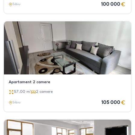
100 000
Sibiu
Apartament 2 camere
57.00
m²
2
camere
105 000
Sibiu