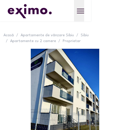
Acasă
/
Apartamente de vânzare Sibiu
/
Sibiu
/
Apartamente cu 2 camere
/
Proprietar