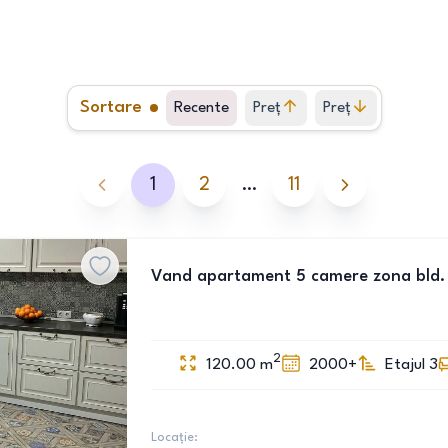
Sortare
Recente
Preț
Preț
crescător
descrescător
1
2
…
11
Vand apartament 5 camere zona bld. 
2
120.00
m
2000+
Etajul 3
Locație: