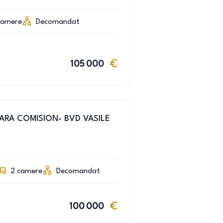
camere
Decomandat
105 000
 FARA COMISION- BVD VASILE
2
camere
Decomandat
100 000