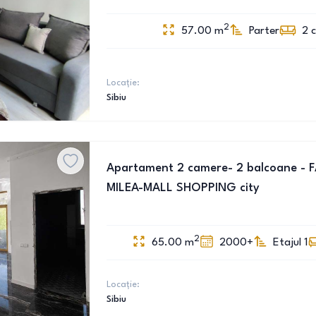
2
57.00
m
Parter
2
Locație:
Sibiu
Apartament 2 camere- 2 balcoane -
MILEA-MALL SHOPPING city
2
65.00
m
2000+
Etajul 1
Locație:
Sibiu