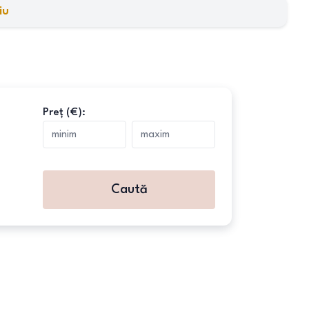
iu
Preț (€):
Caută