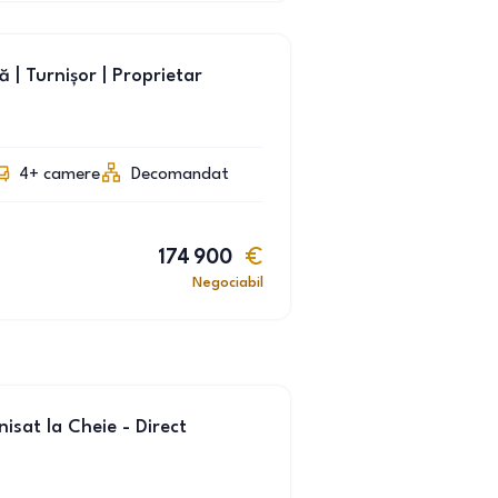
să | Turnișor | Proprietar
4+
camere
Decomandat
174 900
Negociabil
sat la Cheie - Direct