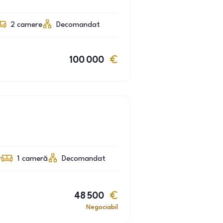
2
camere
Decomandat
100 000
r
1
cameră
Decomandat
48 500
Negociabil