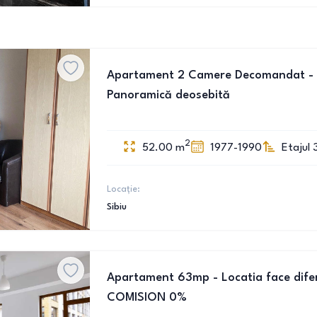
Apartament 2 Camere Decomandat - Va
Panoramică deosebită
2
52.00
m
1977-1990
Etajul 
Locație:
Sibiu
Apartament 63mp - Locatia face difer
COMISION 0%