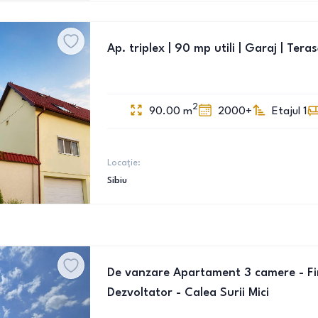
Ap. triplex | 90 mp utili | Garaj | Tera
2
90.00
m
2000+
Etajul 1
Locație:
Sibiu
De vanzare Apartament 3 camere - Fini
Dezvoltator - Calea Surii Mici