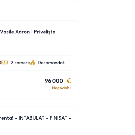
sile Aaron | Priveliște
3
2
camere
Decomandat
96 000
Negociabil
enta! - INTABULAT - FINISAT -