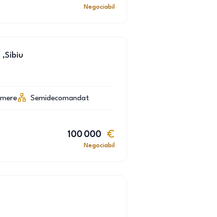
Negociabil
,Sibiu
amere
Semidecomandat
100 000
Negociabil