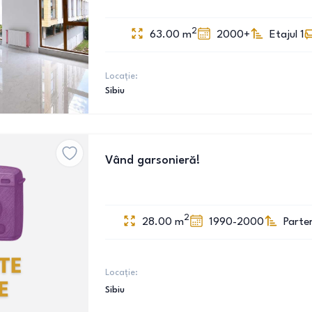
2
63.00
m
2000+
Etajul 1
Locație:
Sibiu
Vând garsonieră!
2
28.00
m
1990-2000
Parte
Locație:
Sibiu