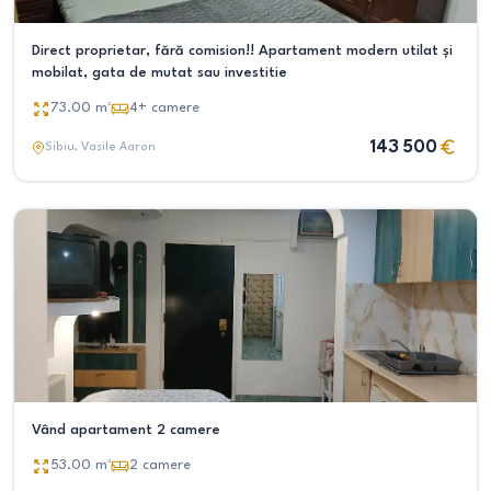
Direct proprietar, fără comision!! Apartament modern utilat și
mobilat, gata de mutat sau investitie
73.00
m²
4+
camere
143 500
Sibiu
, Vasile Aaron
Vând apartament 2 camere
53.00
m²
2
camere