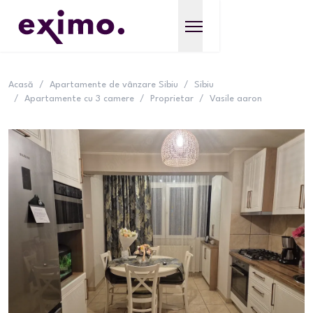
Acasă
/
Apartamente de vânzare Sibiu
/
Sibiu
/
Apartamente cu 3 camere
/
Proprietar
/
Vasile aaron