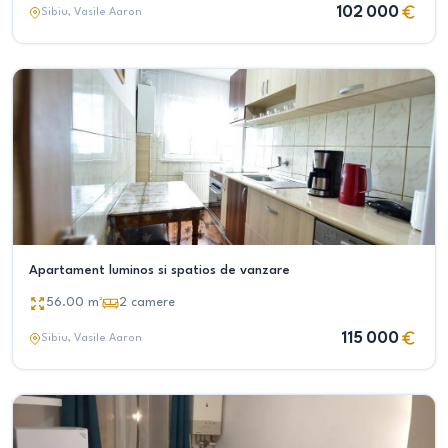
102 000
Sibiu
, Vasile Aaron
Apartament luminos si spatios de vanzare
56.00
m²
2
camere
115 000
Sibiu
, Vasile Aaron