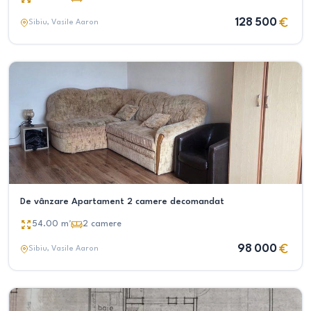
128 500
Sibiu
, Vasile Aaron
De vânzare Apartament 2 camere decomandat
54.00
m²
2
camere
98 000
Sibiu
, Vasile Aaron