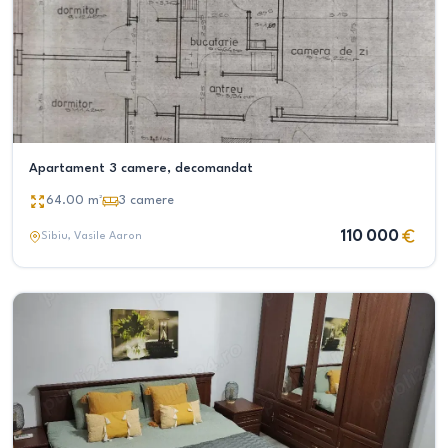
Apartament 3 camere, decomandat
64.00
m²
3
camere
110 000
Sibiu
, Vasile Aaron