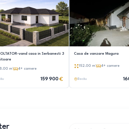
OLTATOR-vand casa in Serbanesti 3
Casa de vanzare Magura
itoare
152.00
m²
4+
camere
8.00
m²
4+
camere
159 900
16
cău
Bacău
ter