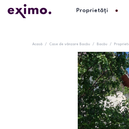
Proprietăți
Acasă
/
Case de vânzare Bacău
/
Bacău
/
Propriet