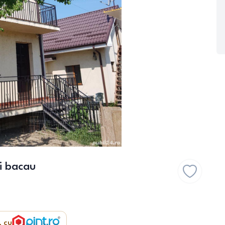
ti bacau
, cu