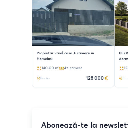
Propietar vand casa 4 camere in
DEZV
Hemeiusi
dorm
140.00
m²
4+
camere
12
128 000
Bacău
Ba
Abonează-te la newslet