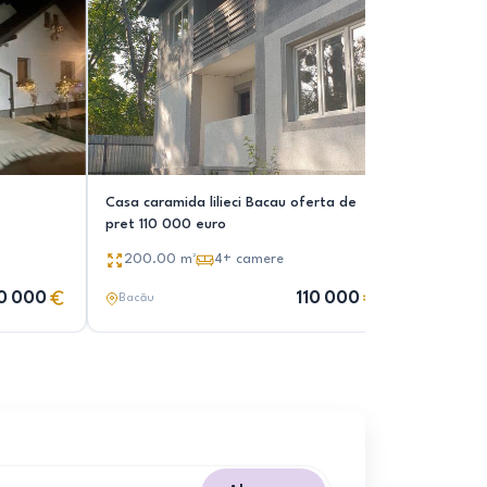
Casa caramida lilieci Bacau oferta de
Casa Cart
pret 110 000 euro
80.00
200.00
m²
4+
camere
0 000
110 000
Bacău
Bacău