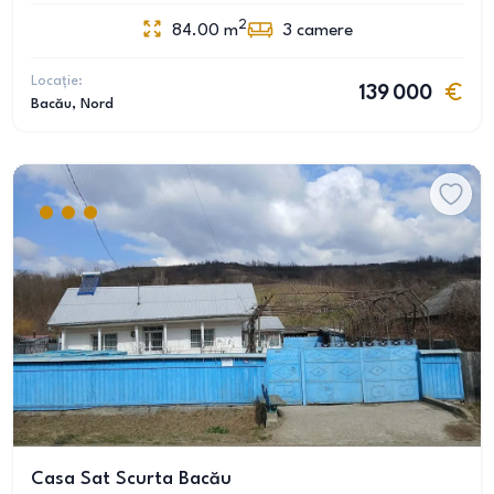
2
84.00
m
3
camere
Locație:
139 000
Bacău
, Nord
Casa Sat Scurta Bacău