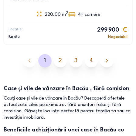
2
220.00
m
4+
camere
Locație:
299 900
Bacău
Negociabil
1
2
3
4
Case și vile de vânzare în Bacău , fără comision
Cauți case și vile de vânzare în Bacău? Descoperă ofertele
actualizate zilnic pe eximo.ro, fără anunțuri false și fără
comision. Găsește locuința perfectă pentru familia ta sau ca
investiție imobiliară.
Beneficiile achiziționării unei case în Bacău cu