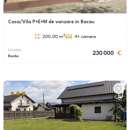
Casa/Vila P+E+M de vanzare in Bacau
2
200.00
m
4+
camere
Locație:
230 000
Bacău