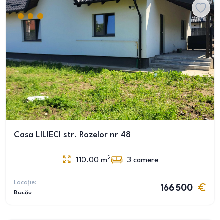
Casa LILIECI str. Rozelor nr 48
2
110.00
m
3
camere
Locație:
166 500
Bacău