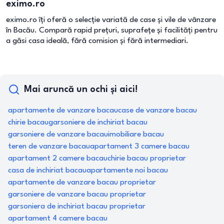
eximo.ro
eximo.ro îți oferă o selecție variată de case și vile de vânzare
în Bacău. Compară rapid prețuri, suprafețe și facilități pentru
a găsi casa ideală, fără comision și fără intermediari.
Mai aruncă un ochi și aici!
apartamente de vanzare bacau
case de vanzare bacau
chirie bacau
garsoniere de inchiriat bacau
garsoniere de vanzare bacau
imobiliare bacau
teren de vanzare bacau
apartament 3 camere bacau
apartament 2 camere bacau
chirie bacau proprietar
casa de inchiriat bacau
apartamente noi bacau
apartamente de vanzare bacau proprietar
garsoniere de vanzare bacau proprietar
garsoniera de inchiriat bacau proprietar
apartament 4 camere bacau