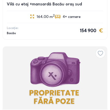
Vilă cu etaj +mansardă Bacău oraș sud
2
164.00
m
4+
camere
Locație:
154 900
Bacău