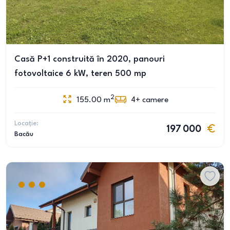
Casă P+1 construită în 2020, panouri
fotovoltaice 6 kW, teren 500 mp
2
155.00
m
4+
camere
Locație:
197 000
Bacău