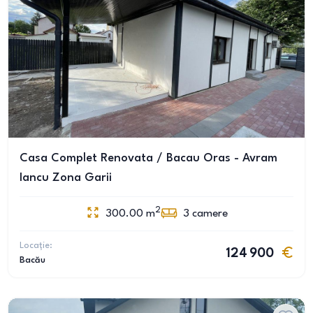
Casa Complet Renovata / Bacau Oras - Avram
Iancu Zona Garii
2
300.00
m
3
camere
Locație:
124 900
Bacău