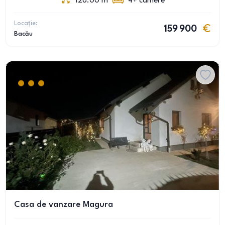
128.00
m
4+
camere
Locație:
159 900
Bacău
Casa de vanzare Magura