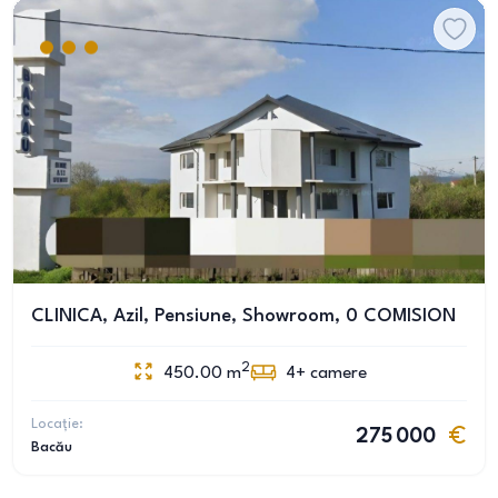
CLINICA, Azil, Pensiune, Showroom, 0 COMISION
2
450.00
m
4+
camere
Locație:
275 000
Bacău