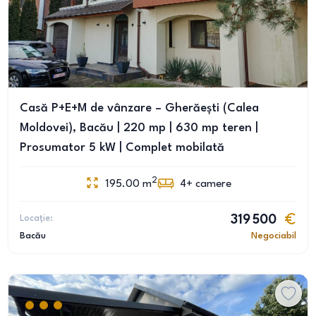
Casă P+E+M de vânzare – Gherăești (Calea
Moldovei), Bacău | 220 mp | 630 mp teren |
Prosumator 5 kW | Complet mobilată
2
195.00
m
4+
camere
Locație:
319 500
Bacău
Negociabil