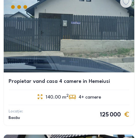
Propietar vand casa 4 camere in Hemeiusi
2
140.00
m
4+
camere
Locație:
125 000
Bacău