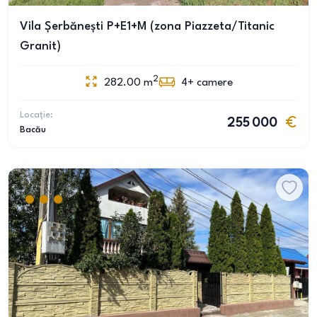
Vila Șerbănești P+E1+M (zona Piazzeta/Titanic
Granit)
2
282.00
m
4+
camere
Locație:
255 000
Bacău