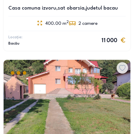
Casa comuna izvoru,sat obarsia,judetul bacau
2
400.00
m
2
camere
Locație:
11 000
Bacău