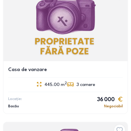
Casa de vanzare
2
445.00
m
3
camere
Locație:
36 000
Bacău
Negociabil