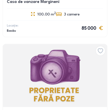
Casa de vanzare Margineni
2
100.00
m
3
camere
Locație:
85 000
Bacău