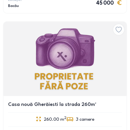
45 000
Bacău
Casa nouă Gherăiesti la strada 260m²
2
260.00
m
3
camere