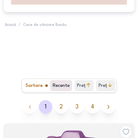
Acasă
/
Case de vânzare Bacău
Sortare
Recente
Preț
Preț
crescător
descrescător
1
2
3
4