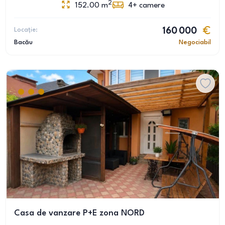
2
152.00
m
4+
camere
Locație:
160 000
Bacău
Negociabil
Casa de vanzare P+E zona NORD