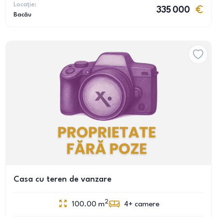
Locație:
335 000
Bacău
Casa cu teren de vanzare
2
100.00
m
4+
camere