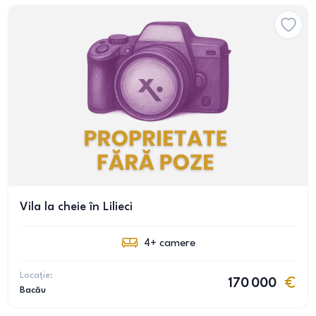
Vila la cheie în Lilieci
4+
camere
Locație:
170 000
Bacău