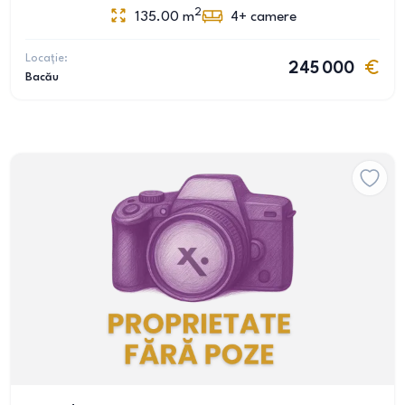
2
135.00
m
4+
camere
Locație:
245 000
Bacău