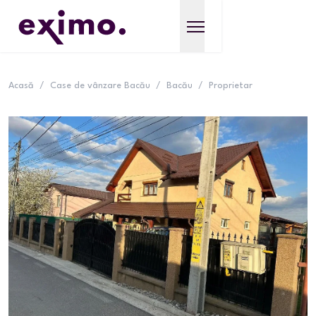
Acasă
/
Case de vânzare Bacău
/
Bacău
/
Proprietar