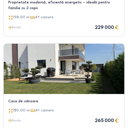
Proprietate modernă, eficientă energetic – ideală pentru
familie cu 2 copii
158.00
m²
4+
camere
229 000
Bacău
Casa de vânzare
180.00
m²
4+
camere
265 000
Bacău