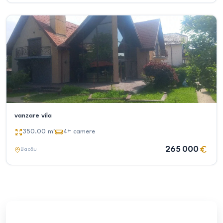
vanzare vila
350.00
m²
4+
camere
265 000
Bacău