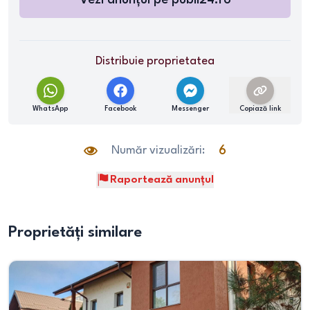
Vezi anunțul pe
publi24.ro
Distribuie proprietatea
WhatsApp
Facebook
Messenger
Copiază link
Număr vizualizări:
6
Raportează anunțul
Proprietăți similare