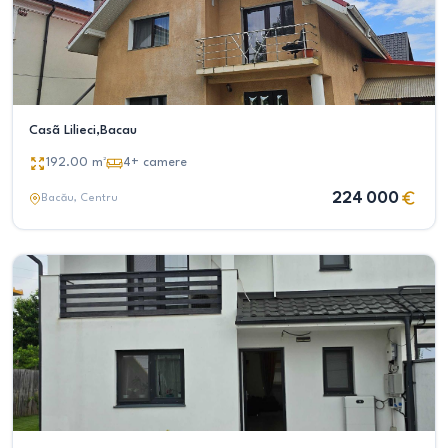
Casã Lilieci,Bacau
192.00
m²
4+
camere
224 000
Bacău
, Centru