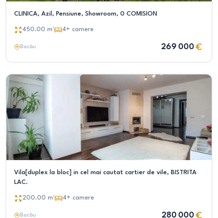
CLINICA, Azil, Pensiune, Showroom, 0 COMISION
450.00
m²
4+
camere
269 000
Bacău
Vila[duplex la bloc] in cel mai cautat cartier de vile, BISTRITA
LAC.
200.00
m²
4+
camere
280 000
Bacău