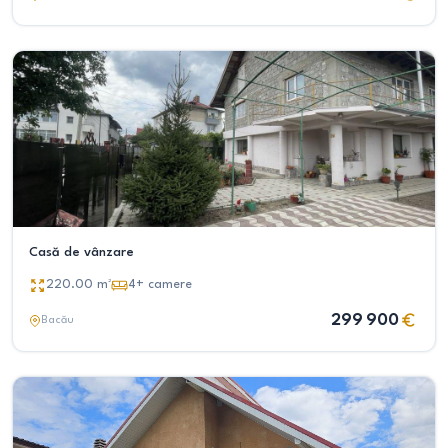
Casă de vânzare
220.00
m²
4+
camere
299 900
Bacău