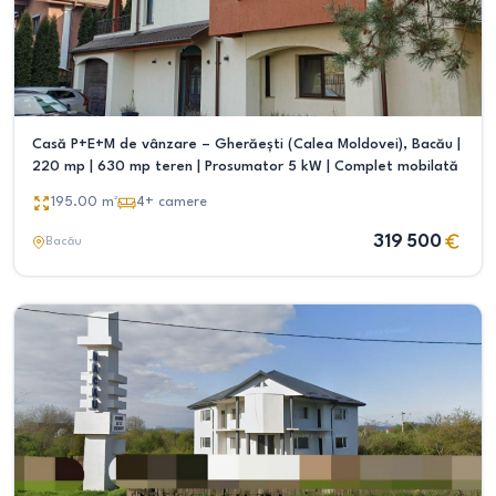
Casă P+E+M de vânzare – Gherăești (Calea Moldovei), Bacău |
220 mp | 630 mp teren | Prosumator 5 kW | Complet mobilată
195.00
m²
4+
camere
319 500
Bacău