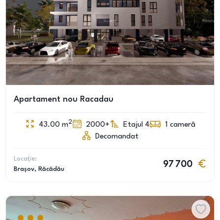
Apartament nou Racadau
2
43.00
m
2000+
Etajul 4
1
cameră
Decomandat
Locație:
97 700
Brașov
, Răcădău