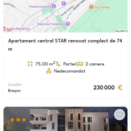
Apartament central STAR renovat complect de 74
m
2
75.00
m
Parter
2
camere
Nedecomandat
Locație:
230 000
Brașov