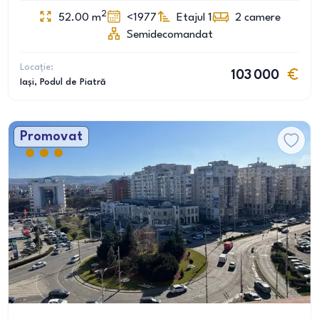
2
52.00
m
<1977
Etajul 1
2
camere
Semidecomandat
Locație:
103 000
Iași
, Podul de Piatră
Promovat