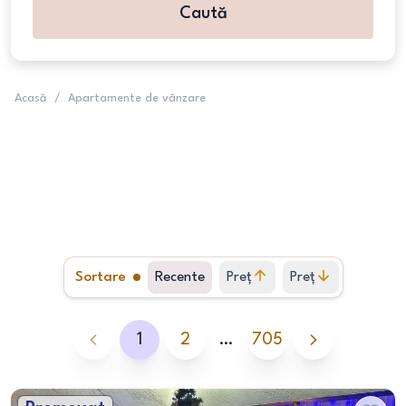
Caută
Acasă
/
Apartamente de vânzare
Sortare
Recente
Preț
Preț
crescător
descrescător
1
2
…
705