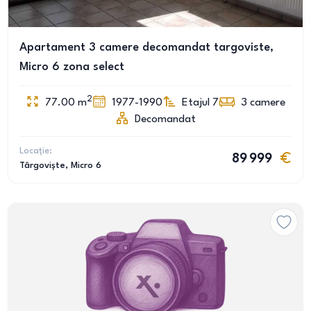
Apartament 3 camere decomandat targoviste,
Micro 6 zona select
2
77.00
m
1977-1990
Etajul 7
3
camere
Decomandat
Locație:
89 999
Târgoviște
, Micro 6