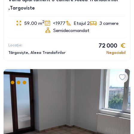
,Targoviste
2
59.00
m
<1977
Etajul 2
3
camere
Semidecomandat
Locație:
72 000
Târgoviște
, Aleea Trandafirilor
Negociabil