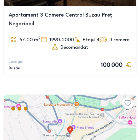
Apartament 3 Camere Central Buzau Preț
Negociabil
2
67.00
m
1990-2000
Etajul 4
3
camere
Decomandat
Locație:
100 000
Buzău