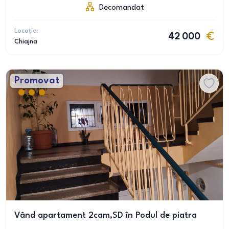
Decomandat
Locație:
42 000
Chiajna
Promovat
Vând apartament 2cam,SD în Podul de piatra