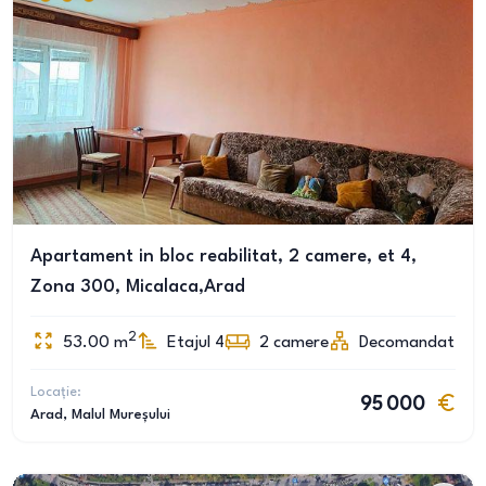
Apartament in bloc reabilitat, 2 camere, et 4,
Zona 300, Micalaca,Arad
2
53.00
m
Etajul 4
2
camere
Decomandat
Locație:
95 000
Arad
, Malul Mureșului