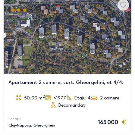
Apartament 2 camere, cart. Gheorgehni, et 4/4.
2
50.00
m
<1977
Etajul 4
2
camere
Decomandat
Locație:
165 000
Cluj-Napoca
, Gheorgheni