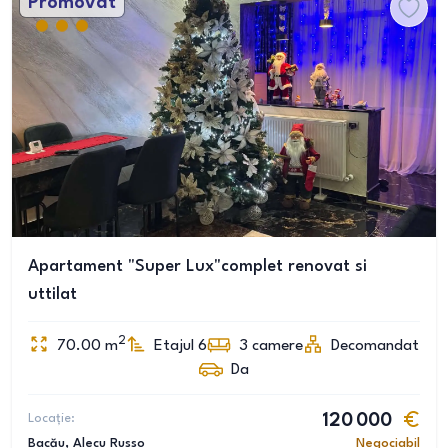
Promovat
Apartament "Super Lux"complet renovat si
uttilat
2
70.00
m
Etajul 6
3
camere
Decomandat
Da
Locație:
120 000
Bacău
, Alecu Russo
Negociabil