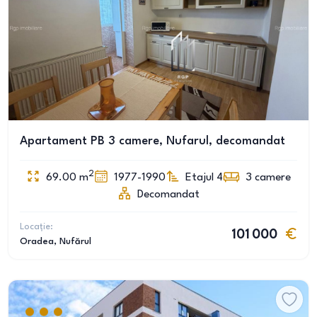
Apartament PB 3 camere, Nufarul, decomandat
2
69.00
m
1977-1990
Etajul 4
3
camere
Decomandat
Locație:
101 000
Oradea
, Nufărul