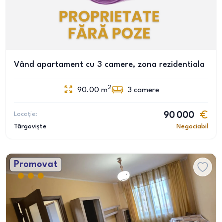
Vând apartament cu 3 camere, zona rezidentiala
2
90.00
m
3
camere
Locație:
90 000
Târgoviște
Negociabil
Promovat