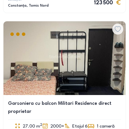
123 500
Constanța
, Tomis Nord
Garsoniera cu balcon Militari Residence direct
proprietar
2
27.00
m
2000+
Etajul 6
1
cameră