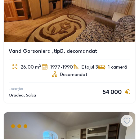
Vand Garsoniera ,tipD, decomandat
2
26.00
m
1977-1990
Etajul 3
1
cameră
Decomandat
Locație:
54 000
Oradea
, Salca