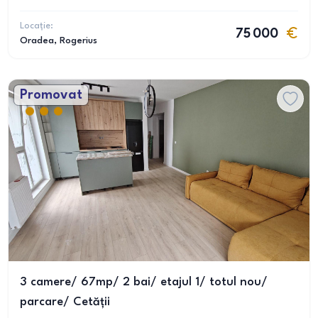
Locație:
75 000
Oradea
, Rogerius
Promovat
3 camere/ 67mp/ 2 bai/ etajul 1/ totul nou/
parcare/ Cetății