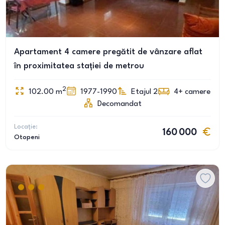
Apartament 4 camere pregătit de vânzare aflat
în proximitatea stației de metrou
2
102.00
m
1977-1990
Etajul 2
4+
camere
Decomandat
Locație:
160 000
Otopeni