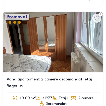
1
Promovat
Vând apartament 2 camere decomandat, etaj 1
Rogerius
2
40.00
m
<1977
Etajul 1
2
camere
Decomandat