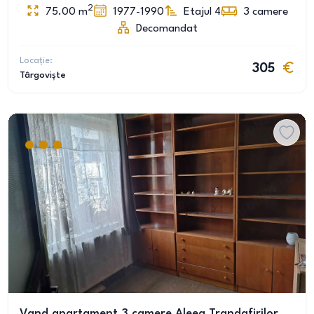
2
75.00
m
1977-1990
Etajul 4
3
camere
Decomandat
Locație:
305
Târgoviște
Vand apartament 3 camere Aleea Trandafirilor