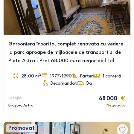
Garsoniera însorita, complet renovata cu vedere
la parc aproape de mijloacele de transport si de
Piata Astra ! Pret 68.000 euro negociabil Tel
2
28.00
m
1977-1990
Parter
1
cameră
Decomandat
Da
Locație:
68 000
Brașov
, Astra
Negociabil
Promovat