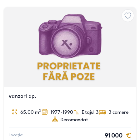
vanzari ap.
2
65.00
m
1977-1990
Etajul 3
3
camere
Decomandat
Locație:
91 000