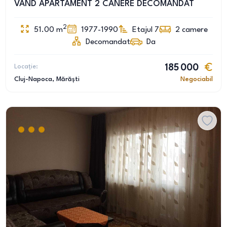
VAND APARTAMENT 2 CANERE DECOMANDAT
2
51.00
m
1977-1990
Etajul 7
2
camere
Decomandat
Da
Locație:
185 000
Cluj-Napoca
, Mărăști
Negociabil