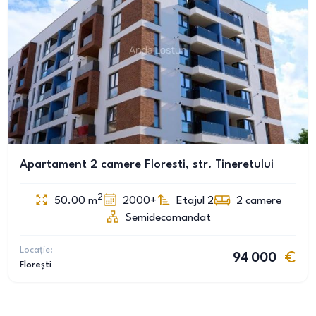
Apartament 2 camere Floresti, str. Tineretului
2
50.00
m
2000+
Etajul 2
2
camere
Semidecomandat
Locație:
94 000
Florești