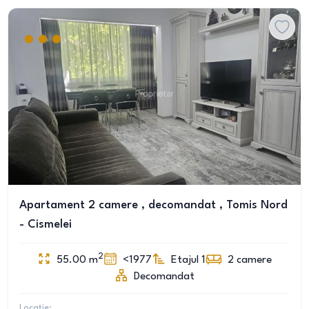
Apartament 2 camere , decomandat , Tomis Nord
- Cismelei
2
55.00
m
<1977
Etajul 1
2
camere
Decomandat
Locație: