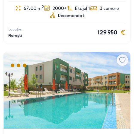
2
67.00
m
2000+
Etajul 1
3
camere
Decomandat
Locație:
129 950
Florești