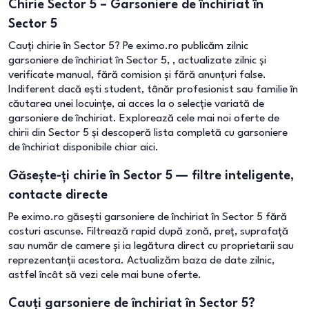
Chirie Sector 5 – Garsoniere de închiriat în
Sector 5
Cauți chirie în Sector 5? Pe eximo.ro publicăm zilnic
garsoniere de închiriat în Sector 5, , actualizate zilnic și
verificate manual, fără comision și fără anunțuri false.
Indiferent dacă ești student, tânăr profesionist sau familie în
căutarea unei locuințe, ai acces la o selecție variată de
garsoniere de închiriat. Explorează cele mai noi oferte de
chirii din Sector 5 și descoperă lista completă cu garsoniere
de închiriat disponibile chiar aici.
Găsește-ți chirie în Sector 5 — filtre inteligente,
contacte directe
Pe eximo.ro găsești garsoniere de închiriat în Sector 5 fără
costuri ascunse. Filtrează rapid după zonă, preț, suprafață
sau număr de camere și ia legătura direct cu proprietarii sau
reprezentanții acestora. Actualizăm baza de date zilnic,
astfel încât să vezi cele mai bune oferte.
Cauți garsoniere de închiriat în Sector 5?