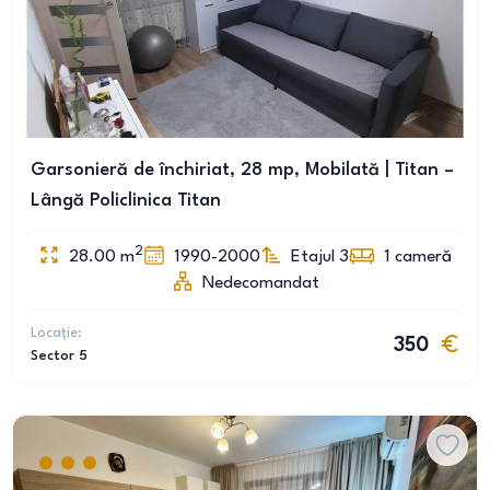
Garsonieră de închiriat, 28 mp, Mobilată | Titan –
Lângă Policlinica Titan
2
28.00
m
1990-2000
Etajul 3
1
cameră
Nedecomandat
Locație:
350
Sector 5