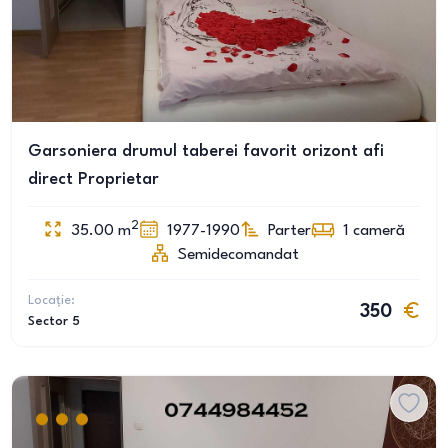
Garsoniera drumul taberei favorit orizont afi
direct Proprietar
2
35.00
m
1977-1990
Parter
1
cameră
Semidecomandat
Locație:
350
Sector 5