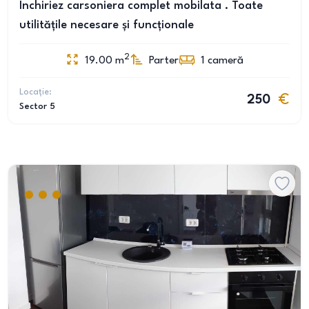
Închiriez carsoniera complet mobilata . Toate
utilitățile necesare și funcționale
2
19.00
m
Parter
1
cameră
Locație:
250
Sector 5