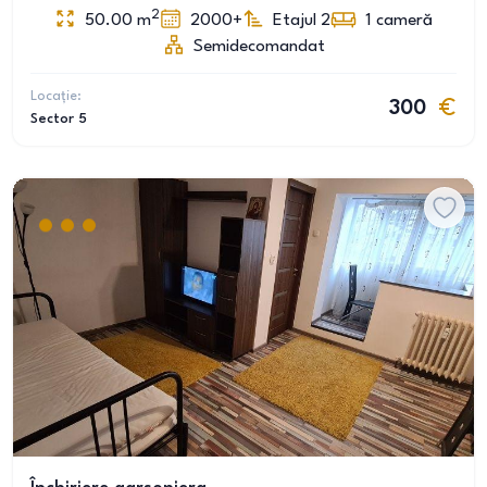
2
50.00
m
2000+
Etajul 2
1
cameră
Semidecomandat
Locație:
300
Sector 5