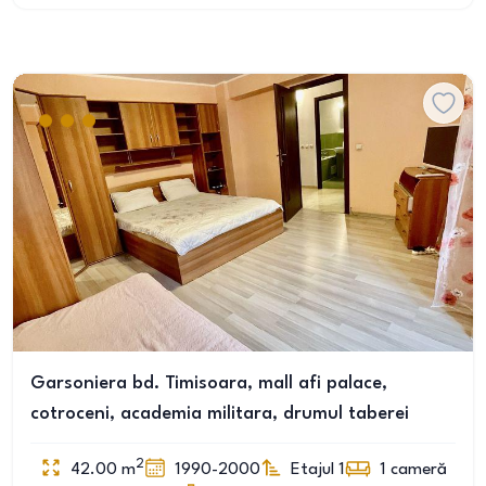
Garsoniera bd. Timisoara, mall afi palace,
cotroceni, academia militara, drumul taberei
2
42.00
m
1990-2000
Etajul 1
1
cameră