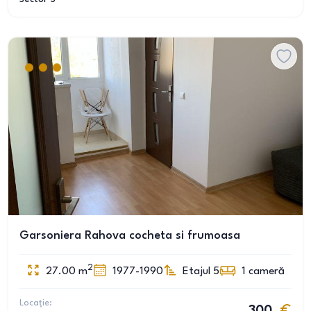
Garsoniera Rahova cocheta si frumoasa
2
27.00
m
1977-1990
Etajul 5
1
cameră
Locație: