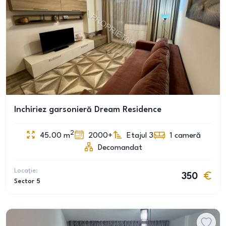
Inchiriez garsonieră Dream Residence
2
45.00
m
2000+
Etajul 3
1
cameră
Decomandat
Locație:
350
Sector 5