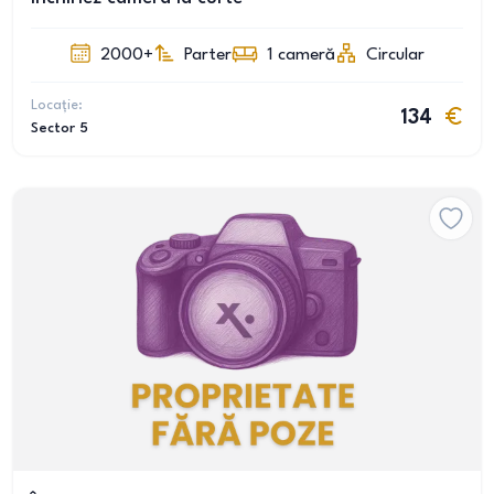
2000+
Parter
1
cameră
Circular
Locație:
134
Sector 5