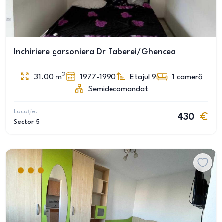
Inchiriere garsoniera Dr Taberei/Ghencea
2
31.00
m
1977-1990
Etajul 9
1
cameră
Semidecomandat
Locație:
430
Sector 5