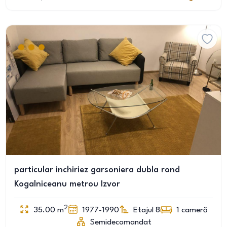
particular inchiriez garsoniera dubla rond
Kogalniceanu metrou Izvor
2
35.00
m
1977-1990
Etajul 8
1
cameră
Semidecomandat