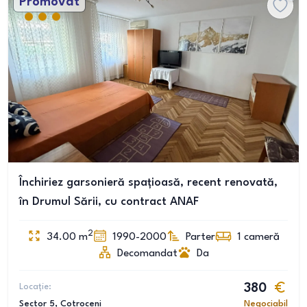
Promovat
Închiriez garsonieră spațioasă, recent renovată,
în Drumul Sării, cu contract ANAF
2
34.00
m
1990-2000
Parter
1
cameră
Decomandat
Da
Locație:
380
Sector 5
, Cotroceni
Negociabil