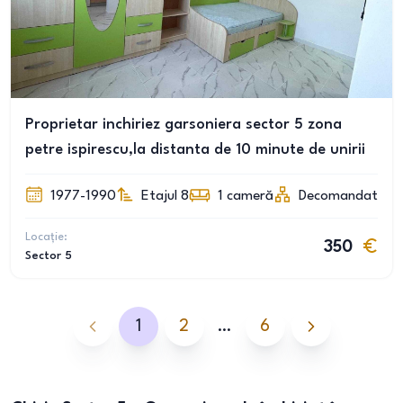
Proprietar inchiriez garsoniera sector 5 zona
petre ispirescu,la distanta de 10 minute de unirii
1977-1990
Etajul 8
1
cameră
Decomandat
Locație:
350
Sector 5
1
2
…
6