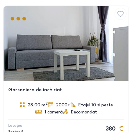
Garsoniera de inchiriat
2
28.00
m
2000+
Etajul 10 si peste
1
cameră
Decomandat
Locație:
380
Sector 5