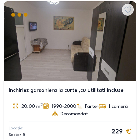
Inchiriez garsoniera la curte ,cu utilitati incluse
2
20.00
m
1990-2000
Parter
1
cameră
Decomandat
Locație:
229
Sector 5