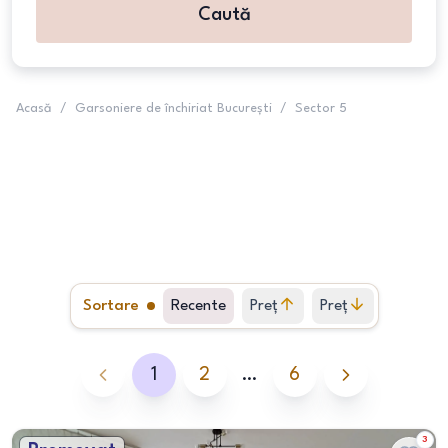
Caută
Acasă
/
Garsoniere de închiriat București
/
Sector 5
Sortare
Recente
Preț
Preț
crescător
descrescător
1
2
…
6
3