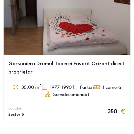
Garsoniera Drumul Taberei Favorit Orizont direct
proprietar
2
35.00
m
1977-1990
Parter
1
cameră
Semidecomandat
Locație:
350
Sector 5