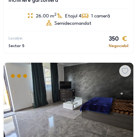
Închiriere garsoniera
2
26.00
m
Etajul 4
1
cameră
Semidecomandat
Locație:
350
Sector 5
Negociabil