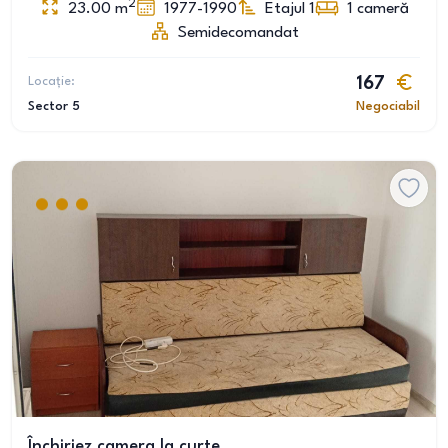
2
23.00
m
1977-1990
Etajul 1
1
cameră
Semidecomandat
Locație:
167
Sector 5
Negociabil
Închiriez camera la curte