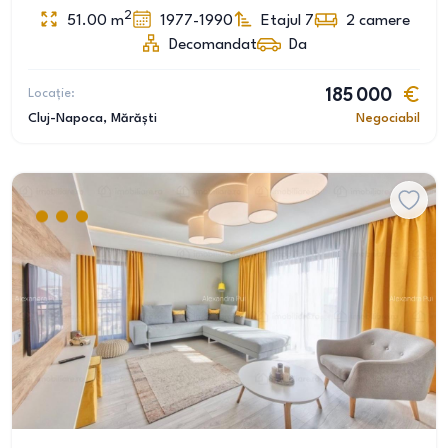
2
51.00
m
1977-1990
Etajul 7
2
camere
Decomandat
Da
Locație:
185 000
Cluj-Napoca
, Mărăști
Negociabil