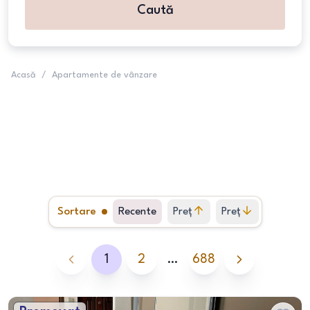
Caută
Acasă
/
Apartamente de vânzare
Sortare
Recente
Preț
Preț
crescător
descrescător
1
2
…
688