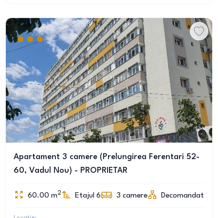
Apartament 3 camere (Prelungirea Ferentari 52-
60, Vadul Nou) - PROPRIETAR
2
60.00
m
Etajul 6
3
camere
Decomandat
Locație: