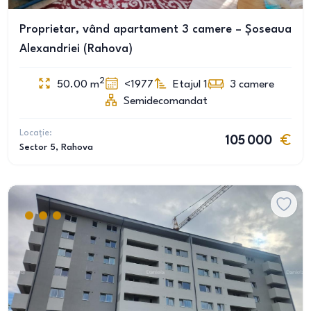
Proprietar, vând apartament 3 camere – Șoseaua
Alexandriei (Rahova)
2
50.00
m
<1977
Etajul 1
3
camere
Semidecomandat
Locație:
105 000
Sector 5
, Rahova