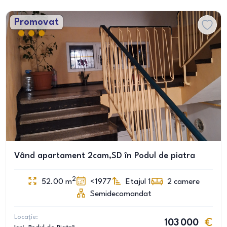
Promovat
Vând apartament 2cam,SD în Podul de piatra
2
52.00
m
<1977
Etajul 1
2
camere
Semidecomandat
Locație:
103 000