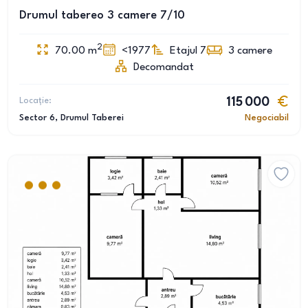
Drumul tabereo 3 camere 7/10
2
70.00
m
<1977
Etajul 7
3
camere
Decomandat
Locație:
115 000
Sector 6
, Drumul Taberei
Negociabil