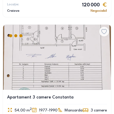
Locație:
120 000
Craiova
Negociabil
Apartament 3 camere Constanta
2
54.00
m
1977-1990
Mansarda
3
camere