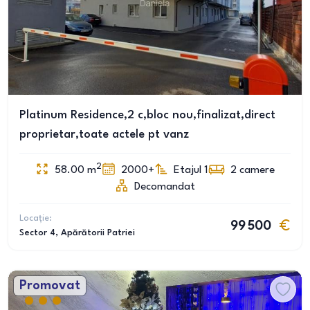
Platinum Residence,2 c,bloc nou,finalizat,direct
proprietar,toate actele pt vanz
2
58.00
m
2000+
Etajul 1
2
camere
Decomandat
Locație:
99 500
Sector 4
, Apărătorii Patriei
Promovat