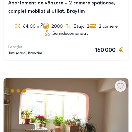
Apartament de vânzare – 2 camere spațioase,
complet mobilat și utilat, Braytim
2
64.00
m
2000+
Etajul 2
2
camere
Semidecomandat
Locație:
160 000
Timișoara
, Braytim