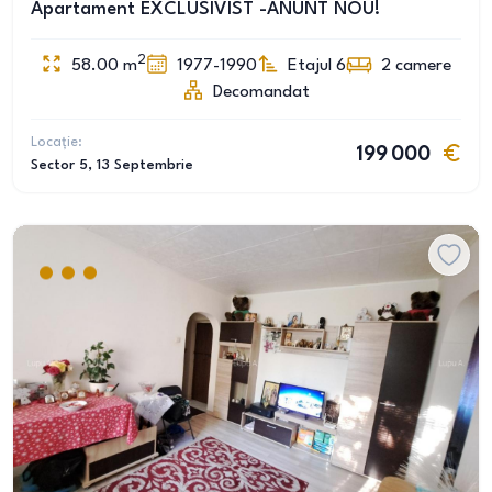
Apartament EXCLUSIVIST -ANUNT NOU!
2
58.00
m
1977-1990
Etajul 6
2
camere
Decomandat
Locație:
199 000
Sector 5
, 13 Septembrie