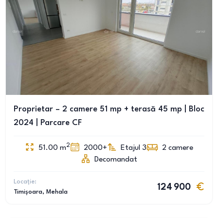
Proprietar – 2 camere 51 mp + terasă 45 mp | Bloc
2024 | Parcare CF
2
51.00
m
2000+
Etajul 3
2
camere
Decomandat
Locație:
124 900
Timișoara
, Mehala