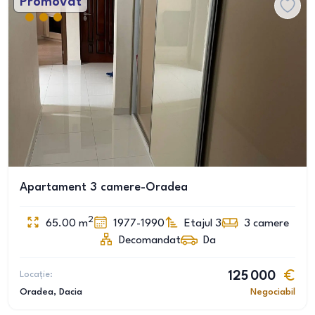
Promovat
Apartament 3 camere-Oradea
2
65.00
m
1977-1990
Etajul 3
3
camere
Decomandat
Da
Locație:
125 000
Oradea
, Dacia
Negociabil