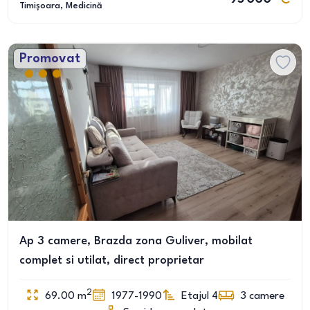
Timișoara
, Medicină
Promovat
Ap 3 camere, Brazda zona Guliver, mobilat
complet si utilat, direct proprietar
2
69.00
m
1977-1990
Etajul 4
3
camere