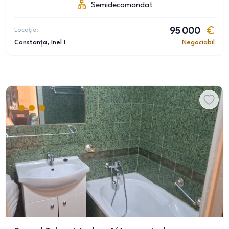
Semidecomandat
Locație:
95 000
Constanța
, Inel I
Negociabil