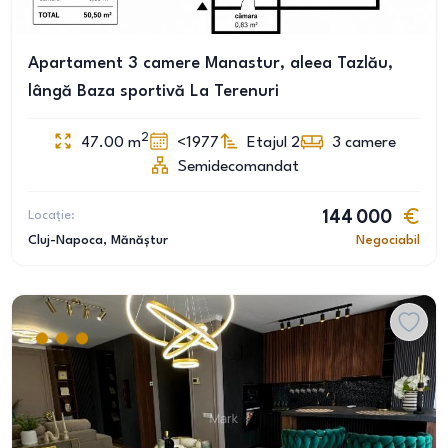
Apartament 3 camere Manastur, aleea Tazlău,
lângă Baza sportivă La Terenuri
2
47.00
m
<1977
Etajul 2
3
camere
Semidecomandat
Locație:
144 000
Cluj-Napoca
, Mănăștur
Negociabil