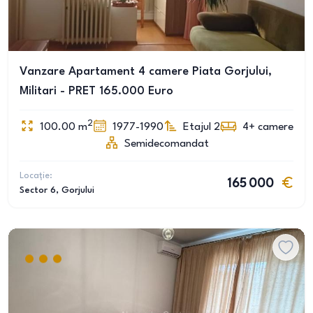
Vanzare Apartament 4 camere Piata Gorjului,
Militari - PRET 165.000 Euro
2
100.00
m
1977-1990
Etajul 2
4+
camere
Semidecomandat
Locație:
165 000
Sector 6
, Gorjului