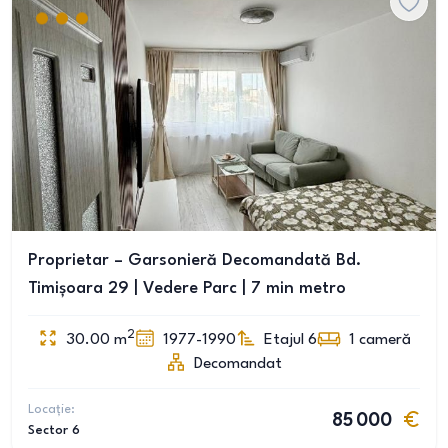
Proprietar – Garsonieră Decomandată Bd.
Timișoara 29 | Vedere Parc | 7 min metro
2
30.00
m
1977-1990
Etajul 6
1
cameră
Decomandat
Locație:
85 000
Sector 6