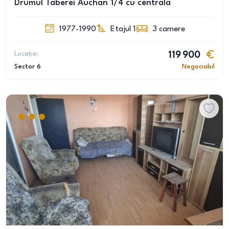
Drumul Taberei Auchan 1/4 cu centrala
1977-1990
Etajul 1
3
camere
Locație:
119 900
Sector 6
Negociabil