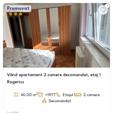
1
Promovat
Vând apartament 2 camere decomandat, etaj 1
Rogerius
2
40.00
m
<1977
Etajul 1
2
camere
Decomandat
Locație: