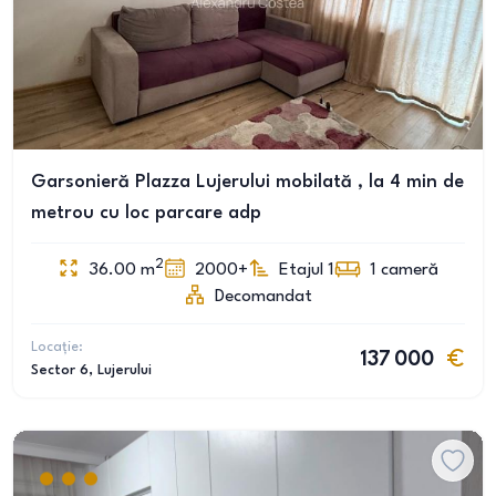
Garsonieră Plazza Lujerului mobilată , la 4 min de
metrou cu loc parcare adp
2
36.00
m
2000+
Etajul 1
1
cameră
Decomandat
Locație:
137 000
Sector 6
, Lujerului