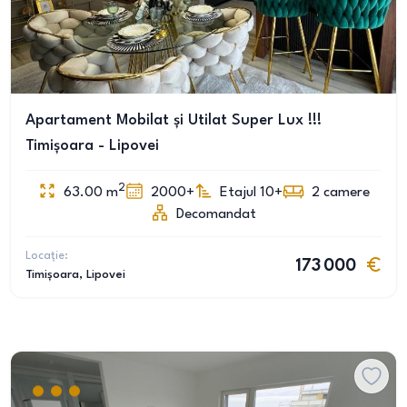
Apartament Mobilat și Utilat Super Lux !!!
Timișoara - Lipovei
2
63.00
m
2000+
Etajul 10+
2
camere
Decomandat
Locație:
173 000
Timișoara
, Lipovei