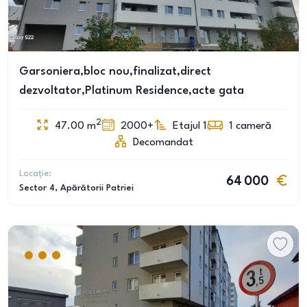
Garsoniera,bloc nou,finalizat,direct
dezvoltator,Platinum Residence,acte gata
2
47.00
m
2000+
Etajul 1
1
cameră
Decomandat
Locație:
64 000
Sector 4
, Apărătorii Patriei