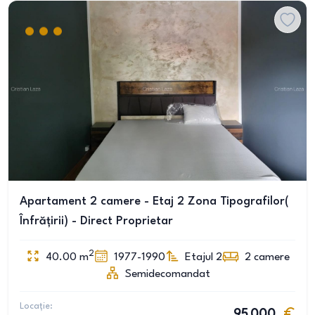
Apartament 2 camere - Etaj 2 Zona Tipografilor(
Înfrățirii) - Direct Proprietar
2
40.00
m
1977-1990
Etajul 2
2
camere
Semidecomandat
Locație:
95 000