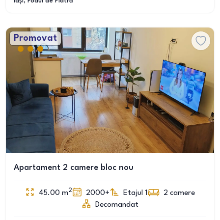
Iași
, Podul de Piatră
Promovat
Apartament 2 camere bloc nou
2
45.00
m
2000+
Etajul 1
2
camere
Decomandat