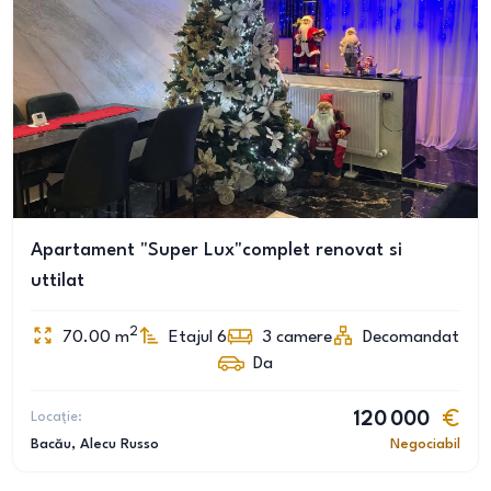
Apartament "Super Lux"complet renovat si
uttilat
2
70.00
m
Etajul 6
3
camere
Decomandat
Da
Locație:
120 000
Bacău
, Alecu Russo
Negociabil