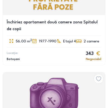
Închiriez apartament două camere zona Spitalul
de copii
2
56.00
m
1977-1990
Etajul 4
2
camere
Locație:
343
Botoșani
Negociabil