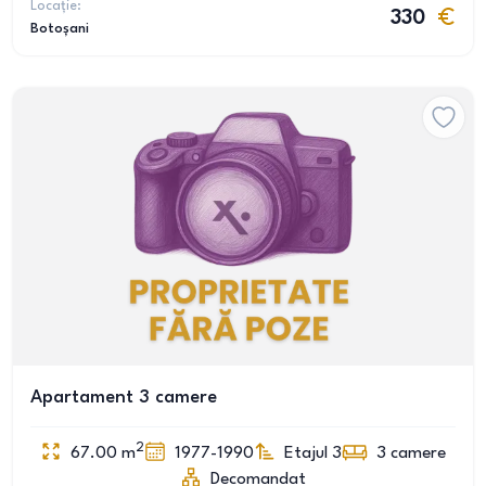
Locație:
330
Botoșani
Apartament 3 camere
2
67.00
m
1977-1990
Etajul 3
3
camere
Decomandat