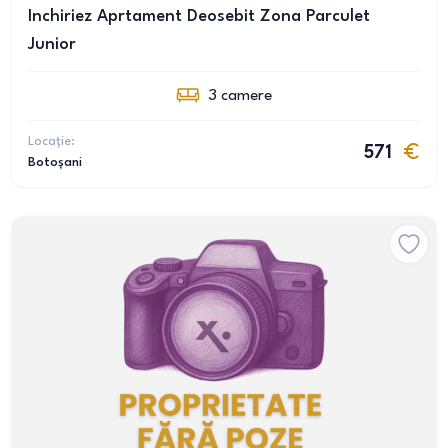
Inchiriez Aprtament Deosebit Zona Parculet
Junior
3
camere
Locație:
571
Botoșani