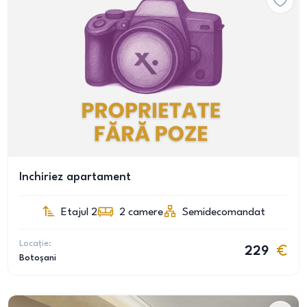
Inchiriez apartament
Etajul 2
2
camere
Semidecomandat
Locație:
229
Botoșani