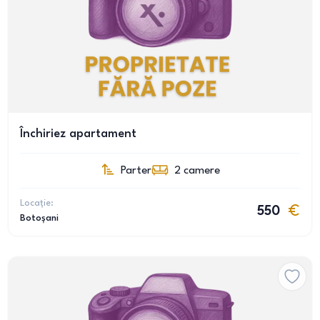
Închiriez apartament
Parter
2
camere
Locație:
550
Botoșani