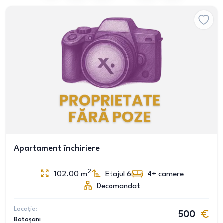
Apartament închiriere
2
102.00
m
Etajul 6
4+
camere
Decomandat
Locație:
500
Botoșani