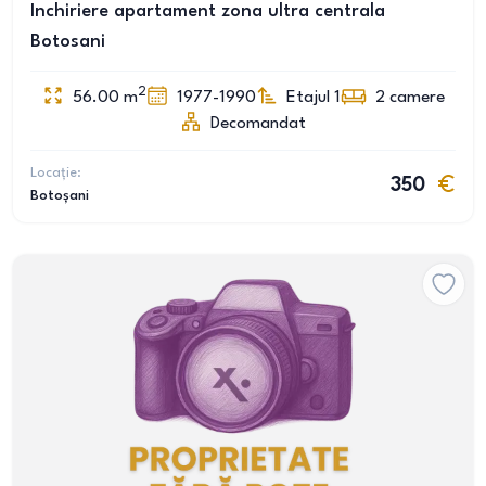
Inchiriere apartament zona ultra centrala
Botosani
2
56.00
m
1977-1990
Etajul 1
2
camere
Decomandat
Locație:
350
Botoșani