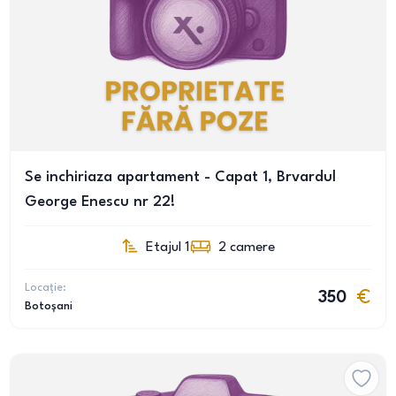
Se inchiriaza apartament - Capat 1, Brvardul
George Enescu nr 22!
Etajul 1
2
camere
Locație:
350
Botoșani