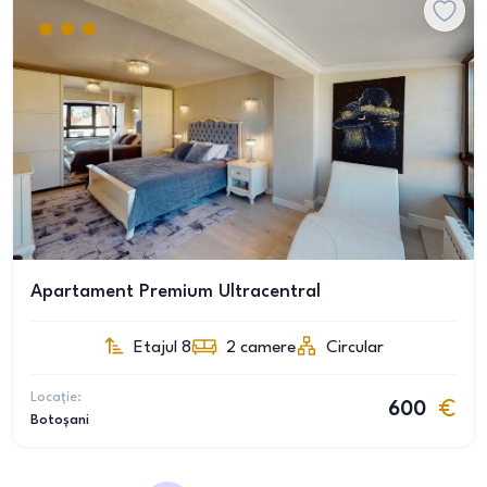
Apartament Premium Ultracentral
Etajul 8
2
camere
Circular
Locație:
600
Botoșani