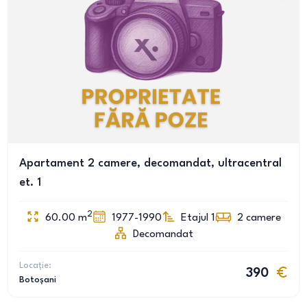
Apartament 2 camere, decomandat, ultracentral
et. 1
2
60.00
m
1977-1990
Etajul 1
2
camere
Decomandat
Locație:
390
Botoșani