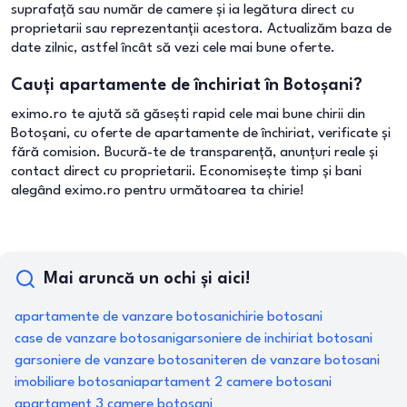
suprafață sau număr de camere și ia legătura direct cu
proprietarii sau reprezentanții acestora. Actualizăm baza de
date zilnic, astfel încât să vezi cele mai bune oferte.
Cauți apartamente de închiriat în Botoșani?
eximo.ro te ajută să găsești rapid cele mai bune chirii din
Botoșani, cu oferte de apartamente de închiriat, verificate și
fără comision. Bucură-te de transparență, anunțuri reale și
contact direct cu proprietarii. Economisește timp și bani
alegând eximo.ro pentru următoarea ta chirie!
Mai aruncă un ochi și aici!
apartamente de vanzare botosani
chirie botosani
case de vanzare botosani
garsoniere de inchiriat botosani
garsoniere de vanzare botosani
teren de vanzare botosani
imobiliare botosani
apartament 2 camere botosani
apartament 3 camere botosani