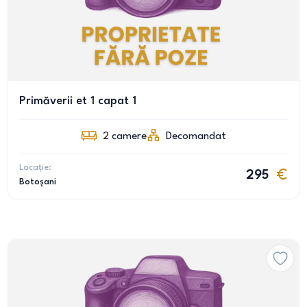
Primăverii et 1 capat 1
2
camere
Decomandat
Locație:
295
Botoșani