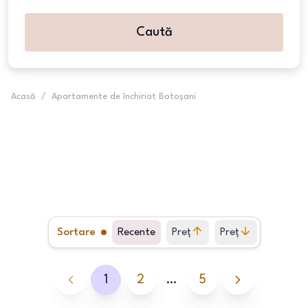
Caută
Acasă
/
Apartamente de închiriat Botoșani
Sortare
Recente
Preț
Preț
crescător
descrescător
1
2
…
5