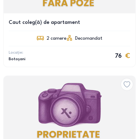
Caut coleg(ă) de apartament
2
camere
Decomandat
Locație:
76
Botoșani