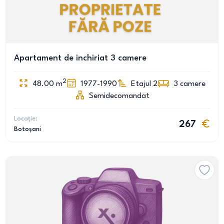
Apartament de inchiriat 3 camere
2
48.00
m
1977-1990
Etajul 2
3
camere
Semidecomandat
Locație:
267
Botoșani