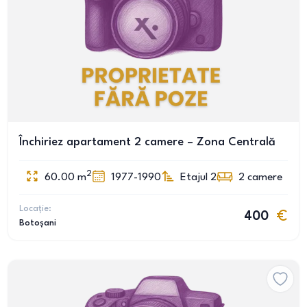
Închiriez apartament 2 camere – Zona Centrală
2
60.00
m
1977-1990
Etajul 2
2
camere
Locație:
400
Botoșani