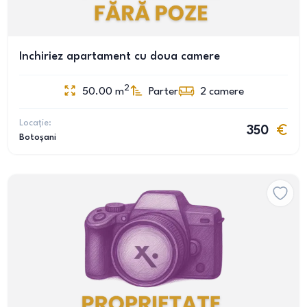
Inchiriez apartament cu doua camere
2
50.00
m
Parter
2
camere
Locație:
350
Botoșani