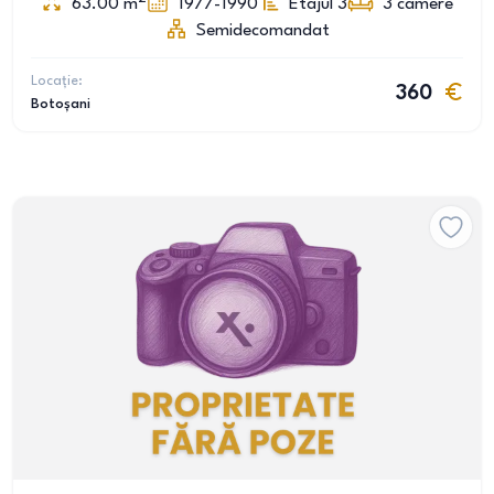
63.00
m
1977-1990
Etajul 3
3
camere
Semidecomandat
Locație:
360
Botoșani