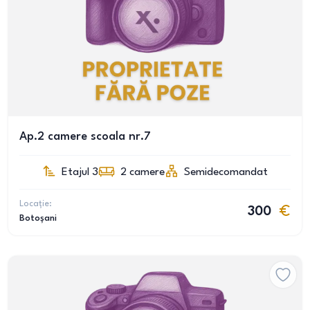
Ap.2 camere scoala nr.7
Etajul 3
2
camere
Semidecomandat
Locație:
300
Botoșani