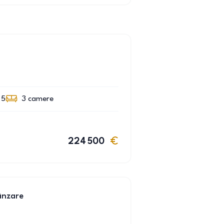
 5
3
camere
224 500
ânzare