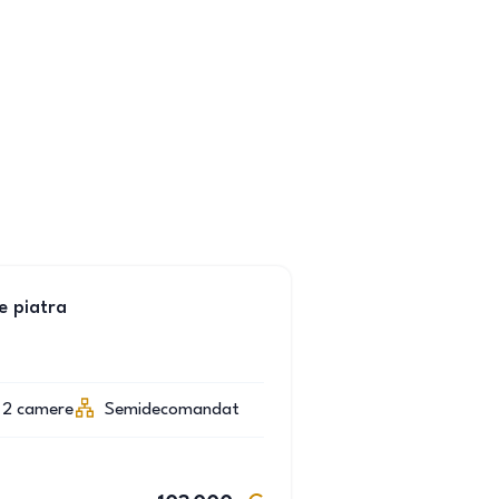
e piatra
2
camere
Semidecomandat