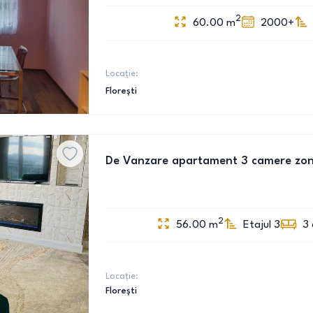
2
60.00
m
2000+
Locație:
Florești
De Vanzare apartament 3 camere zon
2
56.00
m
Etajul 3
3
Locație:
Florești