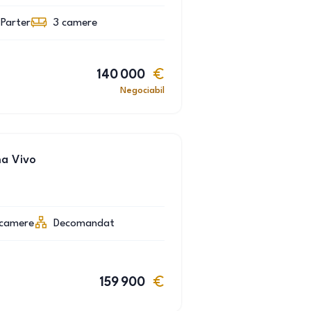
Parter
3
camere
140 000
Negociabil
a Vivo
camere
Decomandat
159 900