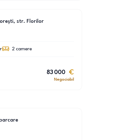
ști, str. Florilor
r
2
camere
83 000
Negociabil
parcare