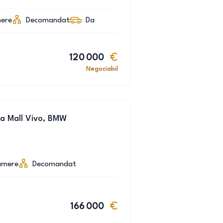
ere
Decomandat
Da
120 000
Negociabil
a Mall Vivo, BMW
amere
Decomandat
166 000