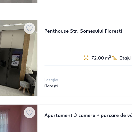
Penthouse Str. Somesului Floresti
2
72.00
m
Etajul
Locație:
Florești
Apartament 3 camere + parcare de v