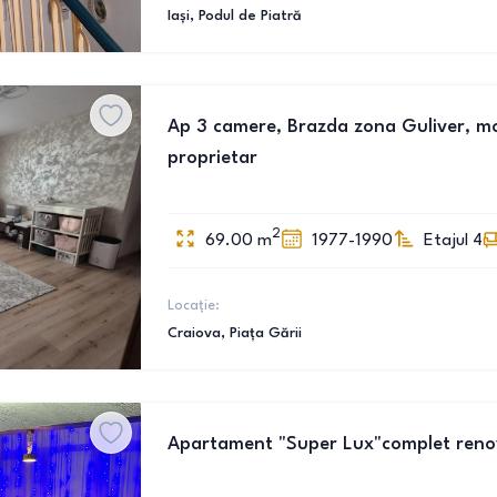
Iași
, Podul de Piatră
Ap 3 camere, Brazda zona Guliver, mobi
proprietar
2
69.00
m
1977-1990
Etajul 4
Locație:
Craiova
, Piața Gării
Apartament "Super Lux"complet renova