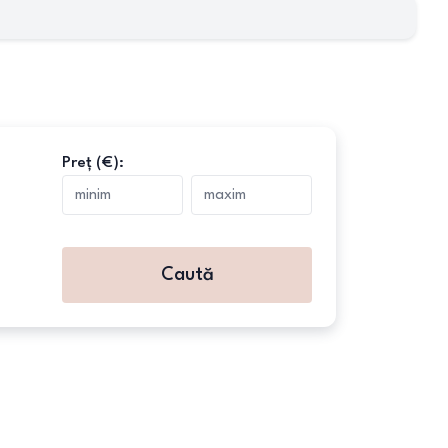
Preț (€):
Caută