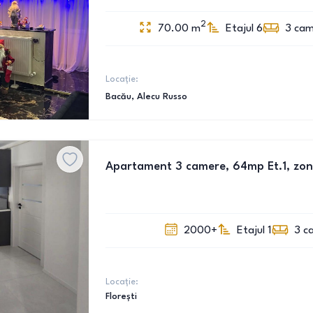
2
70.00
m
Etajul 6
3
cam
Locație:
Bacău
, Alecu Russo
Apartament 3 camere, 64mp Et.1, zon
2000+
Etajul 1
3
c
Locație:
Florești