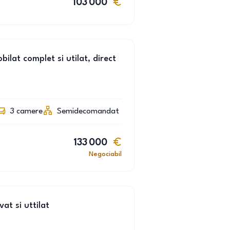
103 000
lat complet si utilat, direct
3
camere
Semidecomandat
133 000
Negociabil
t si uttilat