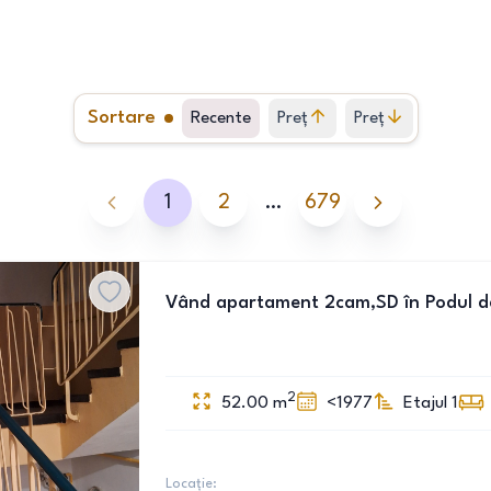
Sortare
Recente
Preț
Preț
crescător
descrescător
1
2
…
679
Vând apartament 2cam,SD în Podul d
2
52.00
m
<1977
Etajul 1
Locație: