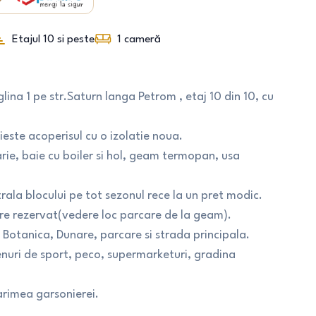
Etajul 10 si peste
1
cameră
lina 1 pe str.Saturn langa Petrom , etaj 10 din 10, cu
ieste acoperisul cu o izolatie noua.
ie, baie cu boiler si hol, geam termopan, usa
ala blocului pe tot sezonul rece la un pret modic.
are rezervat(vedere loc parcare de la geam).
otanica, Dunare, parcare si strada principala.
enuri de sport, peco, supermarketuri, gradina
arimea garsonierei.