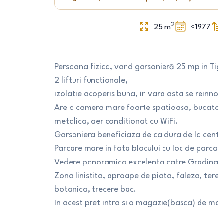
2
25
m
<1977
Persoana fizica, vand garsonieră 25 mp in Tig
2 lifturi functionale,
izolatie acoperis buna, in vara asta se reinno
Are o camera mare foarte spatioasa, bucatar
metalica, aer conditionat cu WiFi.
Garsoniera beneficiaza de caldura de la centr
Parcare mare in fata blocului cu loc de parc
Vedere panoramica excelenta catre Gradina B
Zona linistita, aproape de piata, faleza, ter
botanica, trecere bac.
In acest pret intra si o magazie(basca) de m