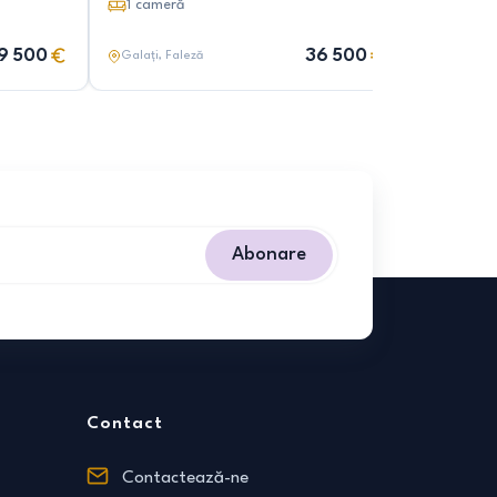
1
cameră
9 500
36 500
Galați
, Faleză
Abonare
Contact
Contactează-ne