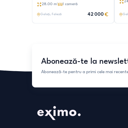
2
28.00
m²
1
cameră
42 000
Galați
, Faleză
Gal
Abonează-te la newslet
Abonează-te pentru a primi cele mai recente 