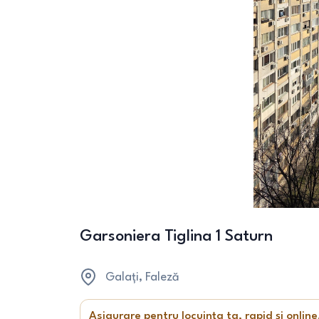
Garsoniera Tiglina 1 Saturn
Galați
, Faleză
Asigurare pentru locuința ta, rapid și online