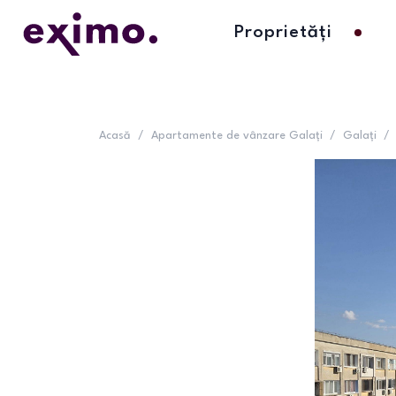
Proprietăți
Acasă
/
Apartamente de vânzare Galați
/
Galați
/