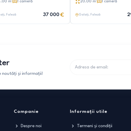
4.00
m²
1
cameră
20.00
m²
1
cameră
37 000
2
ați
, Faleză
Galați
, Faleză
ter
noutăți și informații!
Companie
Informații utile
Despre noi
Termeni și condiții