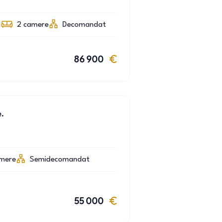
1
2
camere
Decomandat
86 900
.
mere
Semidecomandat
55 000