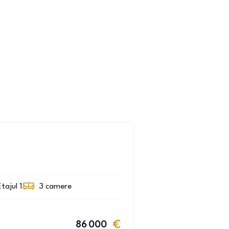
Etajul 1
3
camere
86 000