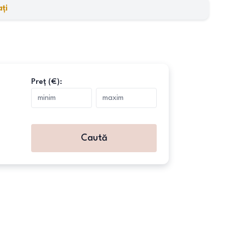
ți
Preț (€):
Caută