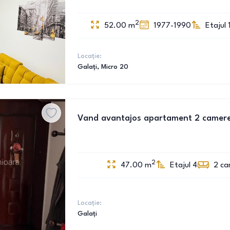
2
52.00
m
1977-1990
Etajul 
Locație:
Galați
, Micro 20
Vand avantajos apartament 2 camere
2
47.00
m
Etajul 4
2
ca
Locație:
Galați