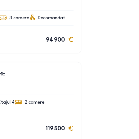
3
camere
Decomandat
94 900
RE
Etajul 4
2
camere
119 500