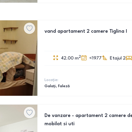
vand apartament 2 camere Tiglina I
2
42.00
m
<1977
Etajul 2
Locație:
Galați
, Faleză
De vanzare - apartament 2 camere dec
mobilat si uti