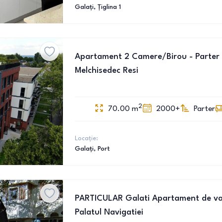
Galați
, Țiglina 1
Apartament 2 Camere/Birou - Parter -
Melchisedec Resi
2
70.00
m
2000+
Parter
Locație:
Galați
, Port
PARTICULAR Galati Apartament de va
Palatul Navigatiei