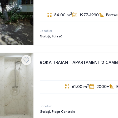
2
84.00
m
1977-1990
Parter
Locație:
Galați
, Faleză
ROKA TRAIAN - APARTAMENT 2 CAME
2
61.00
m
2000+
Locație:
Galați
, Piața Centrala