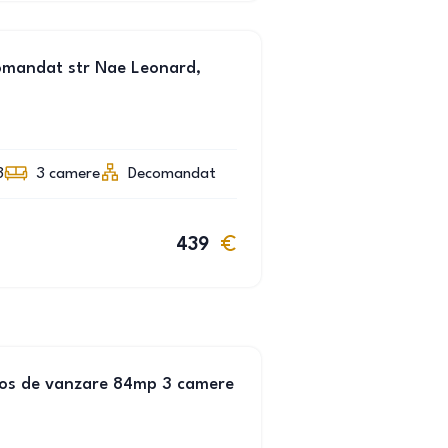
omandat str Nae Leonard,
3
3
camere
Decomandat
439
os de vanzare 84mp 3 camere