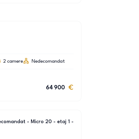
2
camere
Nedecomandat
64 900
omandat - Micro 20 - etaj 1 -