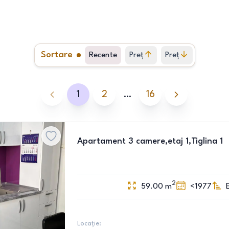
Sortare
Recente
Preț
Preț
crescător
descrescător
1
2
…
16
Apartament 3 camere,etaj 1,Tiglina 1
2
59.00
m
<1977
Locație: