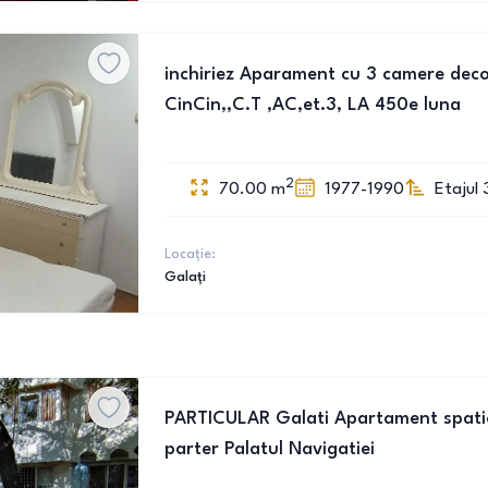
inchiriez Aparament cu 3 camere dec
CinCin,,C.T ,AC,et.3, LA 450e luna
2
70.00
m
1977-1990
Etajul 
Locație:
Galați
PARTICULAR Galati Apartament spati
parter Palatul Navigatiei