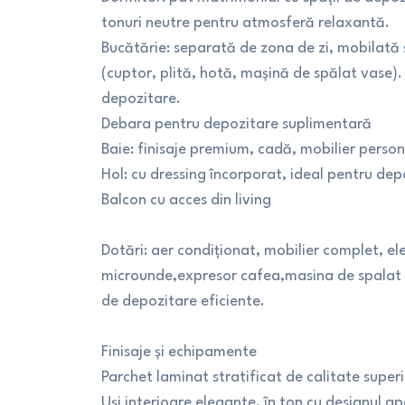
tonuri neutre pentru atmosferă relaxantă.
Bucătărie: separată de zona de zi, mobilată 
(cuptor, plită, hotă, mașină de spălat vase). B
depozitare.
Debara pentru depozitare suplimentară
Baie: finisaje premium, cadă, mobilier perso
Hol: cu dressing încorporat, ideal pentru de
Balcon cu acces din living
Dotări: aer condiționat, mobilier complet, el
microunde,expresor cafea,masina de spalat v
de depozitare eficiente.
Finisaje și echipamente
Parchet laminat stratificat de calitate super
Uși interioare elegante, în ton cu designul a