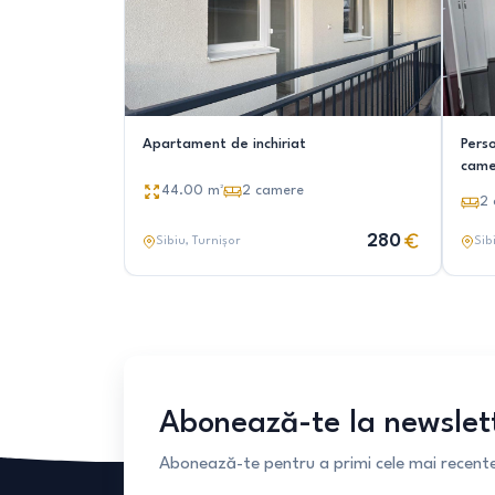
Apartament de inchiriat
Pers
came
44.00
m²
2
camere
2
280
Sibiu
, Turnișor
Sib
Abonează-te la newslet
Abonează-te pentru a primi cele mai recente 