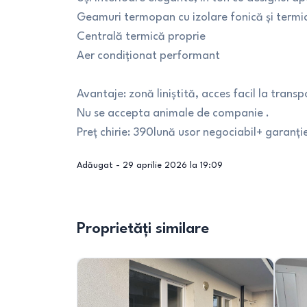
Geamuri termopan cu izolare fonică și termi
Centrală termică proprie
Aer condiționat performant
Avantaje: zonă liniștită, acces facil la trans
Nu se accepta animale de companie .
Preț chirie: 390lună usor negociabil+ garanți
Adăugat -
29 aprilie 2026 la 19:09
Proprietăți similare