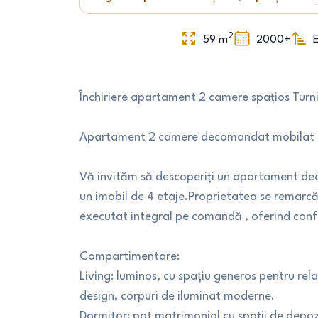
2
59
m
2000+
E
Închiriere apartament 2 camere spațios Turniș
Apartament 2 camere decomandat mobilat i
Vă invităm să descoperiți un apartament deo
un imobil de 4 etaje.Proprietatea se remarcă
executat integral pe comandă , oferind confort
Compartimentare:
Living: luminos, cu spațiu generos pentru re
design, corpuri de iluminat moderne.
Dormitor: pat matrimonial cu spații de depoz