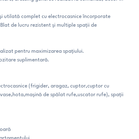
și utilată complet cu electrocasnice încorporate
lat de lucru rezistent și multiple spații de
nalizat pentru maximizarea spațiului.
pozitare suplimentară.
ectrocasnice (frigider, aragaz, cuptor,cuptor cu
ase,hota,mașină de spălat rufe,uscator rufe), spații
ioară
partamentului