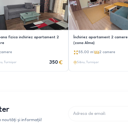
oana fizica inchiriez apartament 2
Închiriez apartament 2 camere 
re
(zona Alma)
camere
55.00
m²
2
camere
350
iu
, Turnișor
Sibiu
, Turnișor
ter
noutăți și informații!