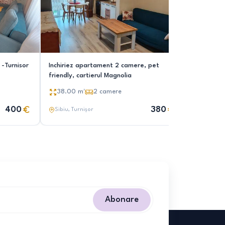
-Turnisor
Inchiriez apartament 2 camere, pet
Inchiriez
friendly, cartierul Magnolia
decomanda
38.00
m²
2
camere
50.00
400
380
Sibiu
, Turnișor
Sibiu
, Tu
Abonare