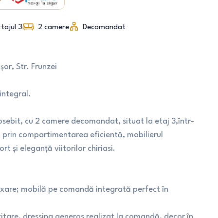
tajul 3
2
camere
Decomandat
or, Str. Frunzei
ntegral.
sebit, cu 2 camere decomandat, situat la etaj 3,într-
 prin compartimentarea eficientă, mobilierul
 și eleganță viitorilor chiriasi.
laxare; mobilă pe comandă integrată perfect în
itare, dressing generos realizat la comandă, decor în