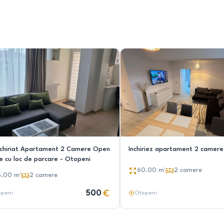
nchiriat Apartament 2 Camere Open
Inchiriez apartament 2 camer
e cu loc de parcare - Otopeni
60.00
m²
2
camere
5.00
m²
2
camere
500
openi
Otopeni