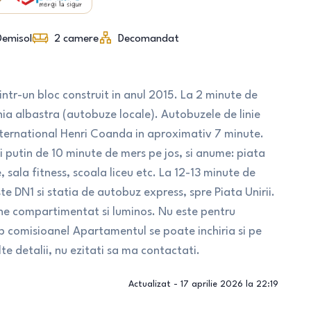
Demisol
2
camere
Decomandat
ntr-un bloc construit in anul 2015. La 2 minute de
ia albastra (autobuze locale). Autobuzele de linie
nternational Henri Coanda in aproximativ 7 minute.
ai putin de 10 minute de mers pe jos, si anume: piata
, sala fitness, scoala liceu etc. La 12-13 minute de
ste DN1 si statia de autobuz express, spre Piata Unirii.
ine compartimentat si luminos. Nu este pentru
ep comisioane! Apartamentul se poate inchiria si pe
e detalii, nu ezitati sa ma contactati.
Actualizat -
17 aprilie 2026 la 22:19