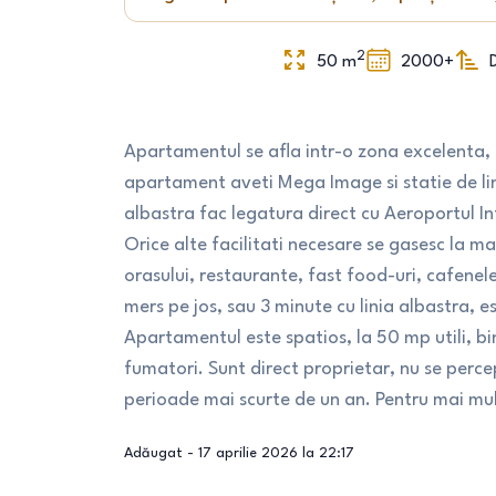
2
50
m
2000+
Apartamentul se afla intr-o zona excelenta, i
apartament aveti Mega Image si statie de lin
albastra fac legatura direct cu Aeroportul I
Orice alte facilitati necesare se gasesc la m
orasului, restaurante, fast food-uri, cafenele
mers pe jos, sau 3 minute cu linia albastra, e
Apartamentul este spatios, la 50 mp utili, b
fumatori. Sunt direct proprietar, nu se perc
perioade mai scurte de un an. Pentru mai mult
Adăugat -
17 aprilie 2026 la 22:17