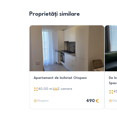
Proprietăți similare
Apartament de închiriat Otopeni
De î
Spac
40.00
m²
2
camere
4
490
Otopeni
Ot