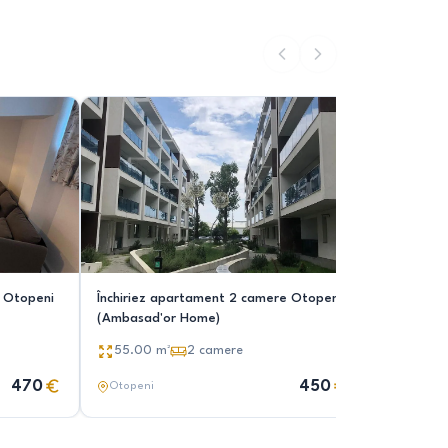
e Otopeni
Închiriez apartament 2 camere Otopeni
Inchiriez 
(Ambasad'or Home)
centrala
55.00
m²
2
camere
65.00
470
450
Otopeni
Otopeni