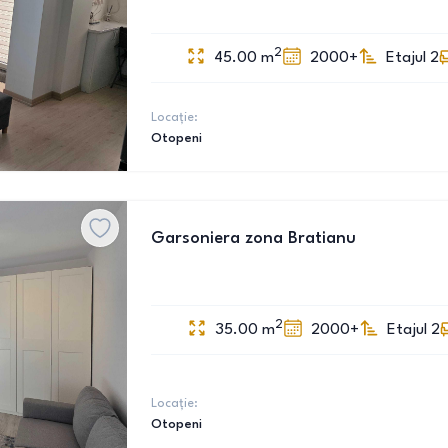
2
45.00
m
2000+
Etajul 2
Locație:
Otopeni
Garsoniera zona Bratianu
2
35.00
m
2000+
Etajul 2
Locație:
Otopeni