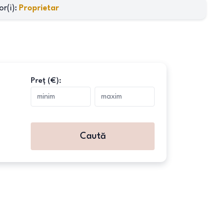
r(i)
:
Proprietar
Preț (€):
Caută