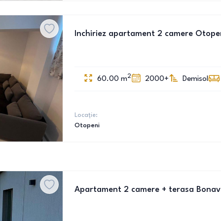
Inchiriez apartament 2 camere Otope
2
60.00
m
2000+
Demisol
Locație:
Otopeni
Apartament 2 camere + terasa Bonav