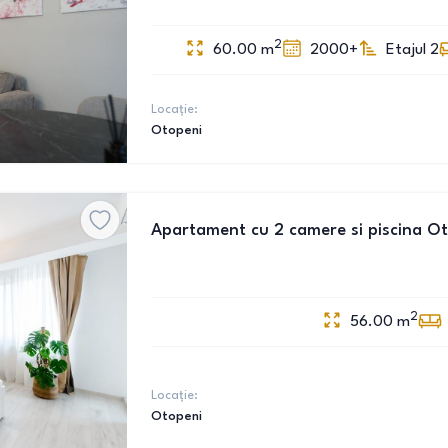
2
60.00
m
2000+
Etajul 2
Locație:
Otopeni
Apartament cu 2 camere si piscina O
2
56.00
m
Locație:
Otopeni