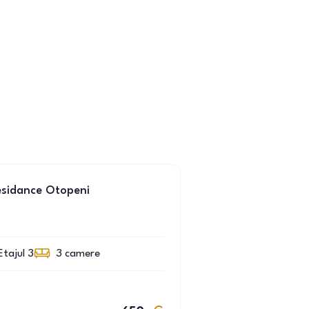
esidance Otopeni
Etajul 3
3
camere