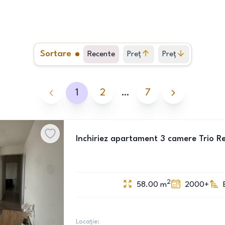
Sortare
Recente
Preț
Preț
crescător
descrescător
1
2
…
7
Inchiriez apartament 3 camere Trio R
2
58.00
m
2000+
Locație: