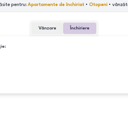
ăsite pentru:
Apartamente de închiriat
•
Otopeni
•
vânzăto
Vânzare
Închiriere
ie: