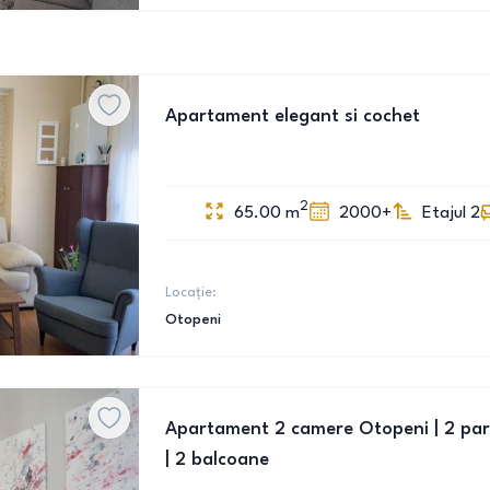
Apartament elegant si cochet
2
65.00
m
2000+
Etajul 2
Locație:
Otopeni
Apartament 2 camere Otopeni | 2 parc
| 2 balcoane