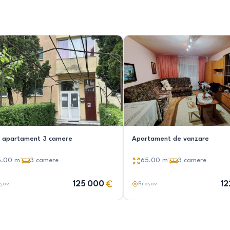
 apartament 3 camere
Apartament de vanzare
5.00
m²
3
camere
65.00
m²
3
camere
125 000
12
șov
Brașov