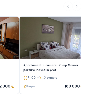
Apartament 3 camere, 71 mp Maurer
Apartamen
parcare inclusa in pret
Brasov
71.00
m²
3
camere
60.00
2 000
180 000
Brașov
Brașov