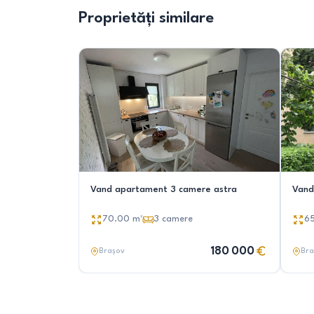
Proprietăți similare
Vand apartament 3 camere astra
Vand
70.00
m²
3
camere
6
180 000
Brașov
Bra