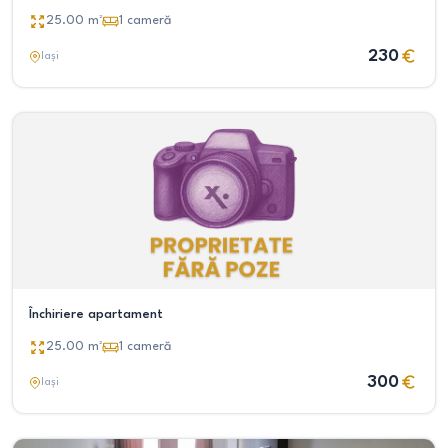
25.00
m²
1
cameră
230
Iași
Închiriere apartament
25.00
m²
1
cameră
300
Iași