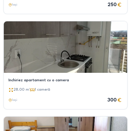
250
Iași
Inchiriez apartament cu o camera
28.00
m²
1
cameră
300
Iași