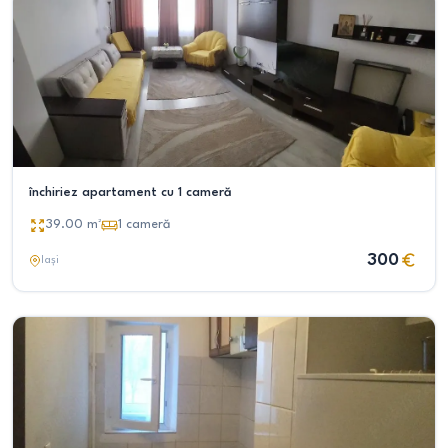
închiriez apartament cu 1 cameră
39.00
m²
1
cameră
300
Iași