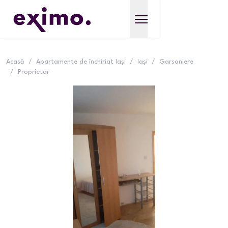
Acasă
/
Apartamente de închiriat Iași
/
Iași
/
Garsoniere
/
Proprietar