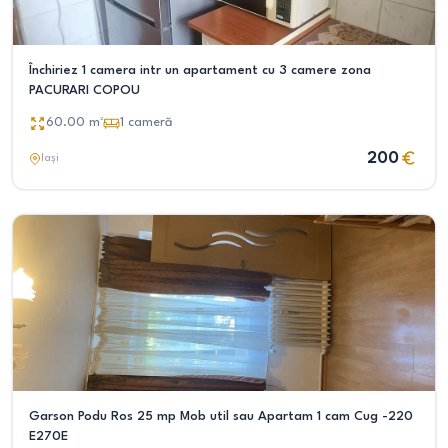
Închiriez 1 camera intr un apartament cu 3 camere zona
PACURARI COPOU
60.00
m²
1
cameră
200
Iași
Garson Podu Ros 25 mp Mob util sau Apartam 1 cam Cug -220
E270E