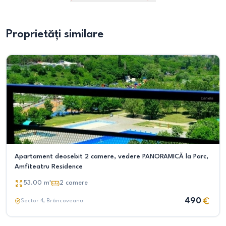
Proprietăți similare
Apartament deosebit 2 camere, vedere PANORAMICĂ la Parc,
Amfiteatru Residence
53.00
m²
2
camere
490
Sector 4
, Brâncoveanu