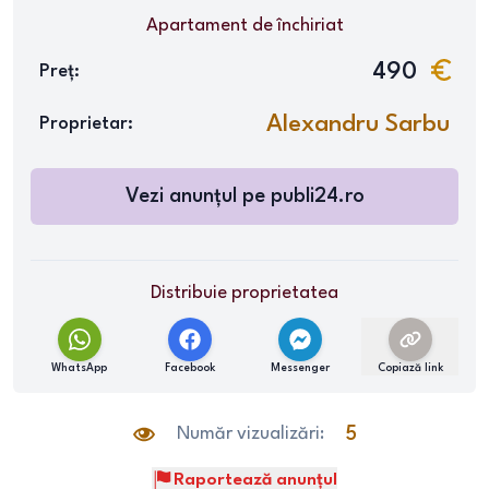
Apartament
de închiriat
490
Preț:
Alexandru Sarbu
Proprietar:
Vezi anunțul pe
publi24.ro
Distribuie proprietatea
WhatsApp
Facebook
Messenger
Copiază link
Număr vizualizări:
5
Raportează anunțul