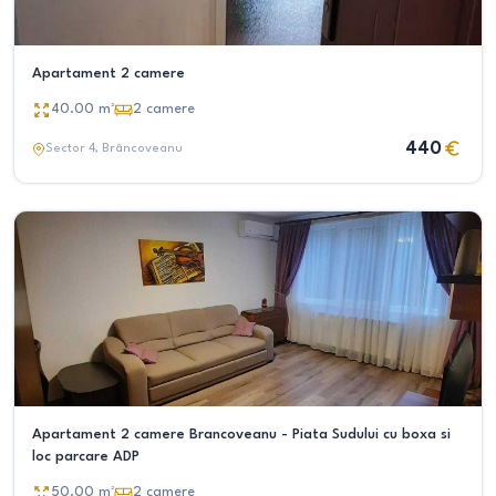
Apartament 2 camere
40.00
m²
2
camere
440
Sector 4
, Brâncoveanu
Apartament 2 camere Brancoveanu - Piata Sudului cu boxa si
loc parcare ADP
50.00
m²
2
camere