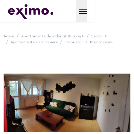
Acasă
/
Apartamente de închiriat București
/
Sector 4
/
Apartamente cu 2 camere
/
Proprietar
/
Brancoveanu