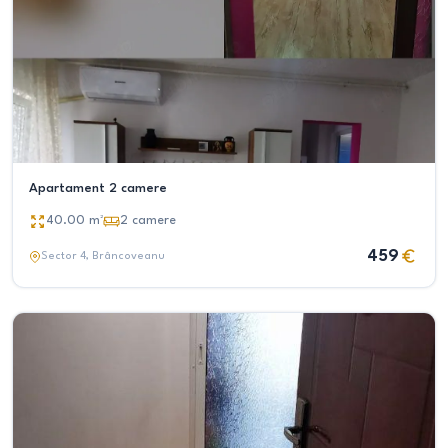
Apartament 2 camere
40.00
m²
2
camere
459
Sector 4
, Brâncoveanu