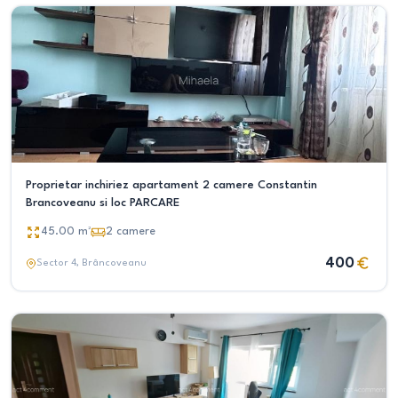
Proprietar inchiriez apartament 2 camere Constantin
Brancoveanu si loc PARCARE
45.00
m²
2
camere
400
Sector 4
, Brâncoveanu