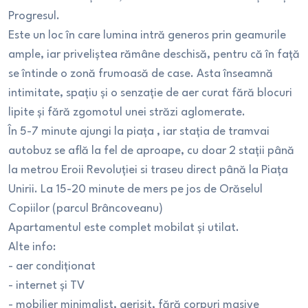
Progresul.
Este un loc în care lumina intră generos prin geamurile
ample, iar priveliștea rămâne deschisă, pentru că în față
se întinde o zonă frumoasă de case. Asta înseamnă
intimitate, spațiu și o senzație de aer curat fără blocuri
lipite și fără zgomotul unei străzi aglomerate.
În 5-7 minute ajungi la piața , iar stația de tramvai
autobuz se află la fel de aproape, cu doar 2 stații până
la metrou Eroii Revoluției si traseu direct până la Piața
Unirii. La 15-20 minute de mers pe jos de Orăselul
Copiilor (parcul Brâncoveanu)
Apartamentul este complet mobilat și utilat.
Alte info:
- aer condiționat
- internet și TV
- mobilier minimalist, aerisit, fără corpuri masive