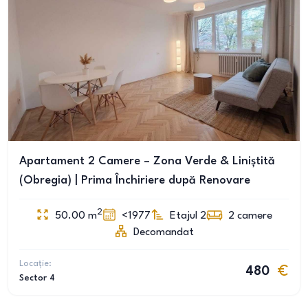
Apartament 2 Camere – Zona Verde & Liniștită
(Obregia) | Prima Închiriere după Renovare
2
50.00
m
<1977
Etajul 2
2
camere
Decomandat
Locație:
480
Sector 4