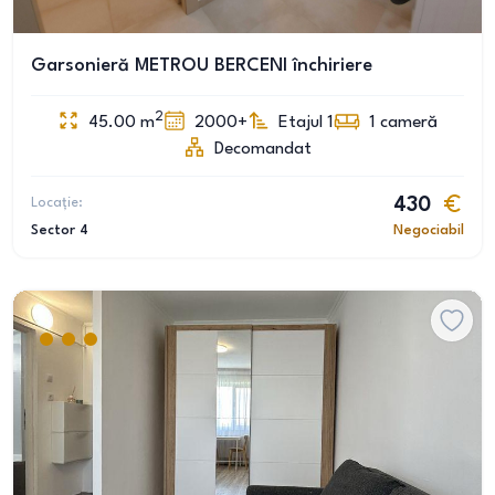
Garsonieră METROU BERCENI închiriere
2
45.00
m
2000+
Etajul 1
1
cameră
Decomandat
Locație:
430
Sector 4
Negociabil