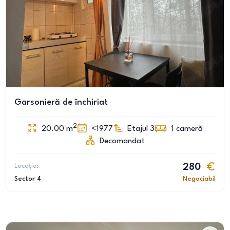
Garsonieră de închiriat
2
20.00
m
<1977
Etajul 3
1
cameră
Decomandat
Locație:
280
Sector 4
Negociabil