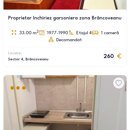
Proprietar Inchiriez garsoniera zona Brâncoveanu
2
33.00
m
1977-1990
Etajul 4
1
cameră
Decomandat
Locație:
260
Sector 4
, Brâncoveanu