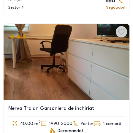
Locație:
550
Sector 4
Negociabil
Nerva Traian Garsoniera de inchiriat
2
40.00
m
1990-2000
Parter
1
cameră
Decomandat