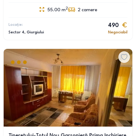
2
55.00
m
2
camere
Locație:
490
Sector 4
, Giurgiului
Negociabil
Tineretului-Totul Nou,Garsonieră Prima Inchiriere