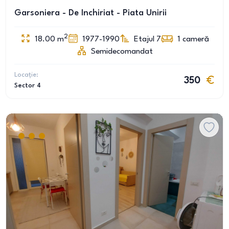
Garsoniera - De Inchiriat - Piata Unirii
2
18.00
m
1977-1990
Etajul 7
1
cameră
Semidecomandat
Locație:
350
Sector 4