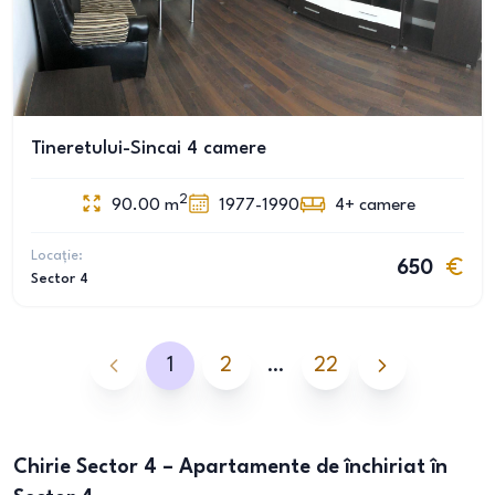
Tineretului-Sincai 4 camere
2
90.00
m
1977-1990
4+
camere
Locație:
650
Sector 4
1
2
…
22
Chirie Sector 4 – Apartamente de închiriat în