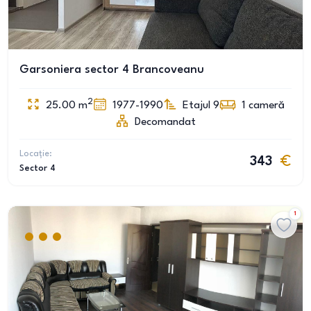
Garsoniera sector 4 Brancoveanu
2
25.00
m
1977-1990
Etajul 9
1
cameră
Decomandat
Locație:
343
Sector 4
1