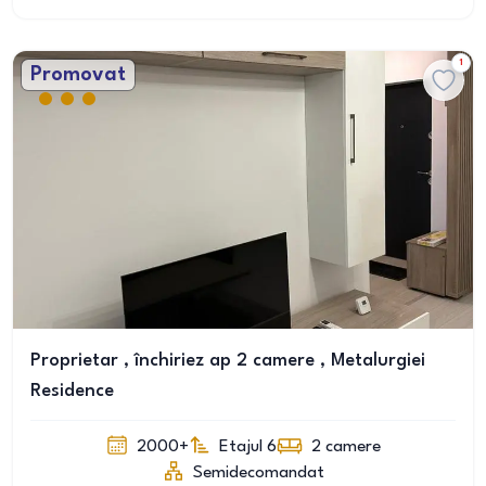
1
Promovat
Proprietar , închiriez ap 2 camere , Metalurgiei
Residence
2000+
Etajul 6
2
camere
Semidecomandat