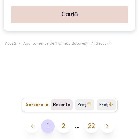
Caută
Acasă
/
Apartamente de închiriat București
/
Sector 4
Sortare
Recente
Preț
Preț
crescător
descrescător
1
2
…
22