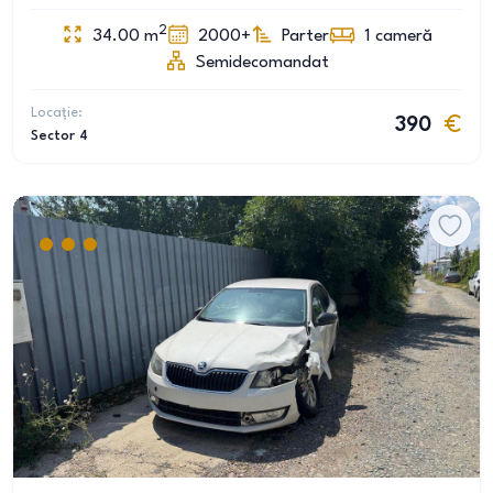
2
34.00
m
2000+
Parter
1
cameră
Semidecomandat
Locație:
390
Sector 4