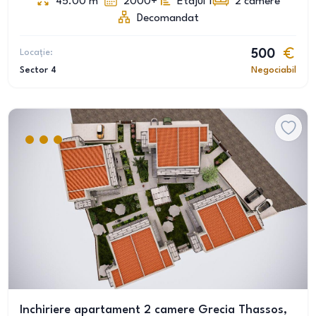
45.00
m
2000+
Etajul 1
2
camere
Decomandat
Locație:
500
Sector 4
Negociabil
Inchiriere apartament 2 camere Grecia Thassos,