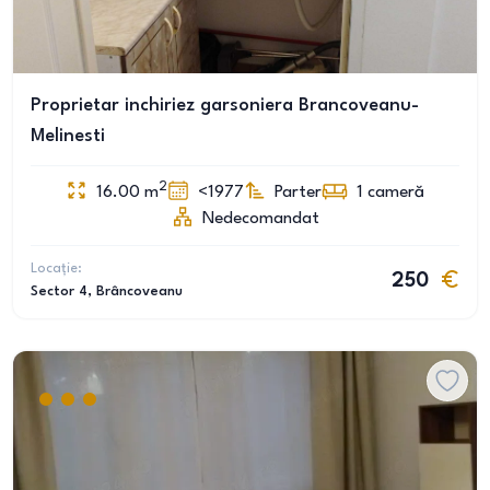
Proprietar inchiriez garsoniera Brancoveanu-
Melinesti
2
16.00
m
<1977
Parter
1
cameră
Nedecomandat
Locație:
250
Sector 4
, Brâncoveanu