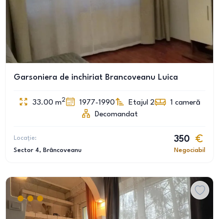
Garsoniera de inchiriat Brancoveanu Luica
2
33.00
m
1977-1990
Etajul 2
1
cameră
Decomandat
Locație:
350
Sector 4
, Brâncoveanu
Negociabil