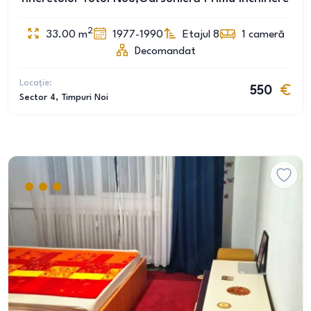
2
33.00
m
1977-1990
Etajul 8
1
cameră
Decomandat
Locație:
550
Sector 4
, Timpuri Noi