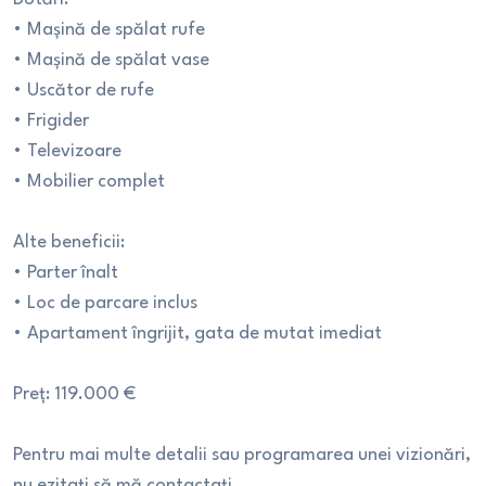
•⁠ ⁠Mașină de spălat rufe
•⁠ ⁠Mașină de spălat vase
•⁠ ⁠Uscător de rufe
•⁠ ⁠Frigider
•⁠ ⁠Televizoare
•⁠ ⁠Mobilier complet
Alte beneficii:
•⁠ ⁠Parter înalt
•⁠ ⁠Loc de parcare inclus
•⁠ ⁠Apartament îngrijit, gata de mutat imediat
Preț: 119.000 €
Pentru mai multe detalii sau programarea unei vizionări,
nu ezitați să mă contactați.