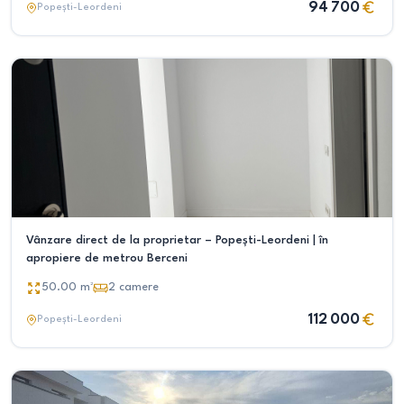
94 700
Popești-Leordeni
Vânzare direct de la proprietar – Popești-Leordeni | în
apropiere de metrou Berceni
50.00
m²
2
camere
112 000
Popești-Leordeni