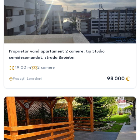
Proprietar vand apartament 2 camere, tip Studio
semidecomandat, strada Biruintei
49.00
m²
2
camere
98 000
Popești-Leordeni