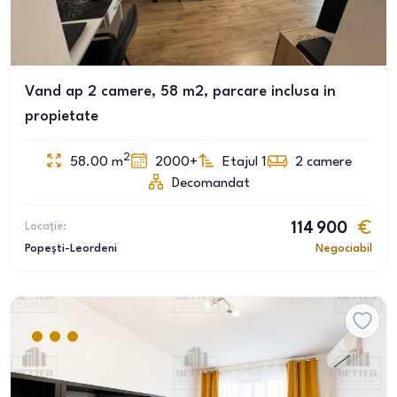
Vand ap 2 camere, 58 m2, parcare inclusa in
propietate
2
58.00
m
2000+
Etajul 1
2
camere
Decomandat
Locație:
114 900
Popești-Leordeni
Negociabil