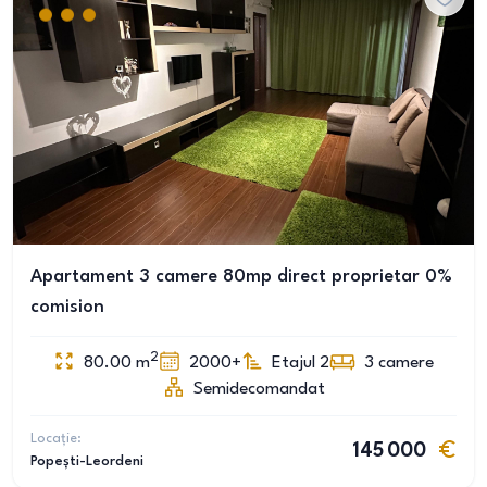
Apartament 3 camere 80mp direct proprietar 0%
comision
2
80.00
m
2000+
Etajul 2
3
camere
Semidecomandat
Locație:
145 000
Popești-Leordeni