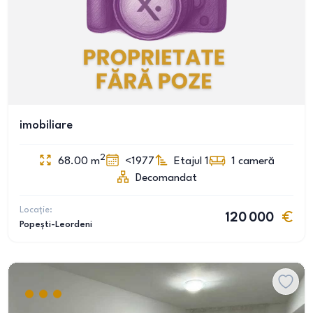
imobiliare
2
68.00
m
<1977
Etajul 1
1
cameră
Decomandat
Locație:
120 000
Popești-Leordeni