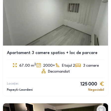
Apartament 3 camere spatios + loc de parcare
2
67.00
m
2000+
Etajul 2
3
camere
Decomandat
Locație:
125 000
Popești-Leordeni
Negociabil