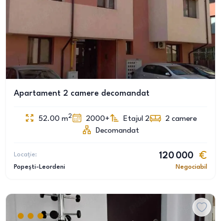
Apartament 2 camere decomandat
2
52.00
m
2000+
Etajul 2
2
camere
Decomandat
Locație:
120 000
Popești-Leordeni
Negociabil