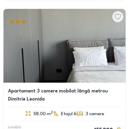
Apartament 3 camere mobilat lângă metrou
Dimitrie Leonida
2
58.00
m
Etajul 6
3
camere
Locație: