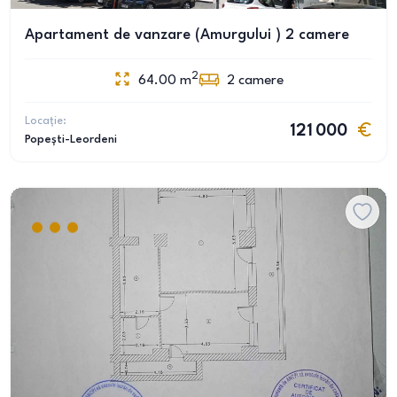
Apartament de vanzare (Amurgului ) 2 camere
2
64.00
m
2
camere
Locație:
121 000
Popești-Leordeni