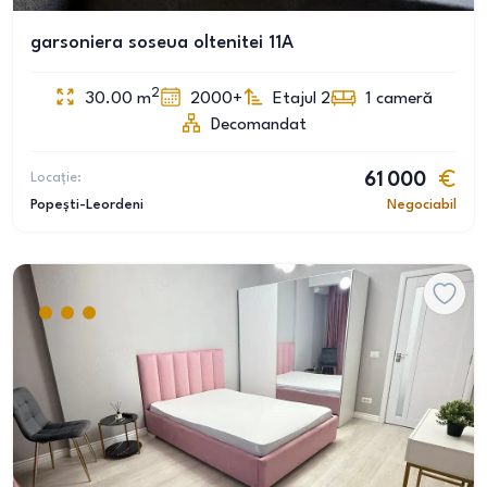
garsoniera soseua oltenitei 11A
2
30.00
m
2000+
Etajul 2
1
cameră
Decomandat
Locație:
61 000
Popești-Leordeni
Negociabil