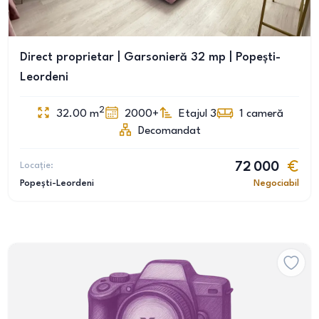
Direct proprietar | Garsonieră 32 mp | Popești-
Leordeni
2
32.00
m
2000+
Etajul 3
1
cameră
Decomandat
Locație:
72 000
Popești-Leordeni
Negociabil