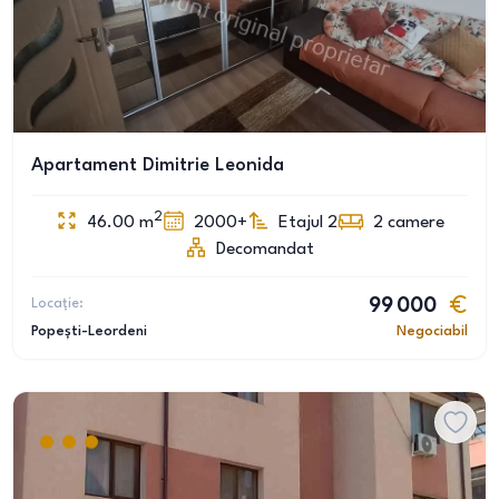
Apartament Dimitrie Leonida
2
46.00
m
2000+
Etajul 2
2
camere
Decomandat
Locație:
99 000
Popești-Leordeni
Negociabil