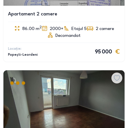
Apartament 2 camere
2
86.00
m
2000+
Etajul 5
2
camere
Decomandat
Locație:
95 000
Popești-Leordeni