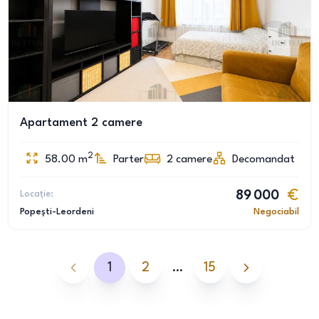
Apartament 2 camere
2
58.00
m
Parter
2
camere
Decomandat
Locație:
89 000
Popești-Leordeni
Negociabil
1
2
…
15