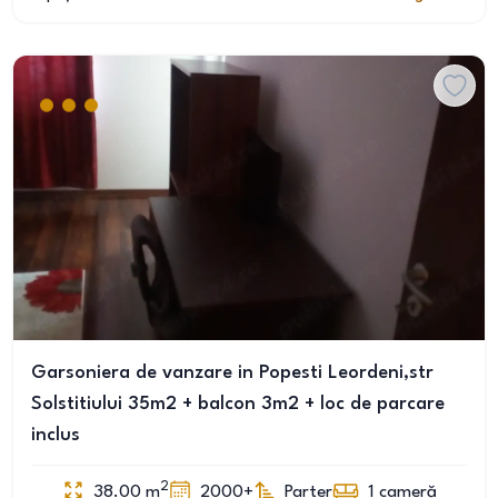
Garsoniera de vanzare in Popesti Leordeni,str
Solstitiului 35m2 + balcon 3m2 + loc de parcare
inclus
2
38.00
m
2000+
Parter
1
cameră