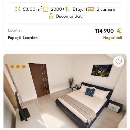
2
58.00
m
2000+
Etajul 1
2
camere
Decomandat
Locație:
114 900
Popești-Leordeni
Negociabil