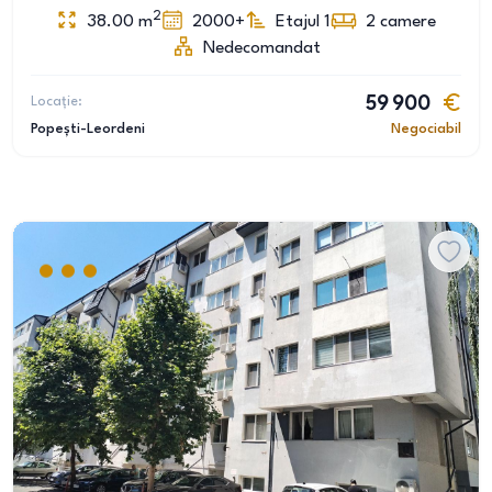
2
38.00
m
2000+
Etajul 1
2
camere
Nedecomandat
Locație:
59 900
Popești-Leordeni
Negociabil