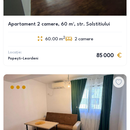
Apartament 2 camere, 60 m², str. Solstitiului
2
60.00
m
2
camere
Locație:
85 000
Popești-Leordeni