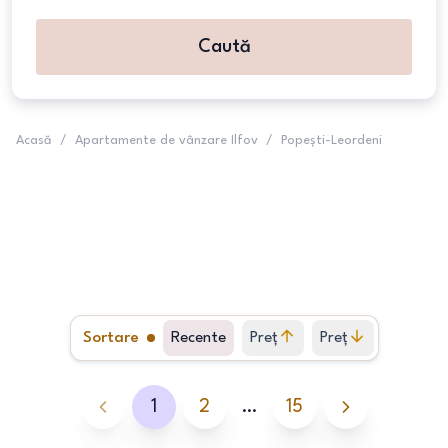
Caută
Acasă
/
Apartamente de vânzare Ilfov
/
Popești-Leordeni
Sortare
Recente
Preț
Preț
crescător
descrescător
1
2
…
15