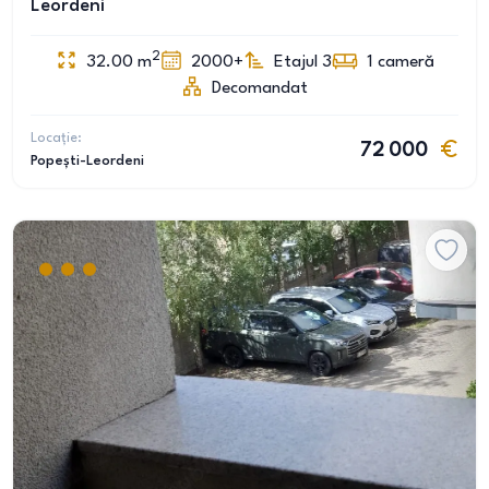
Leordeni
2
32.00
m
2000+
Etajul 3
1
cameră
Decomandat
Locație:
72 000
Popești-Leordeni