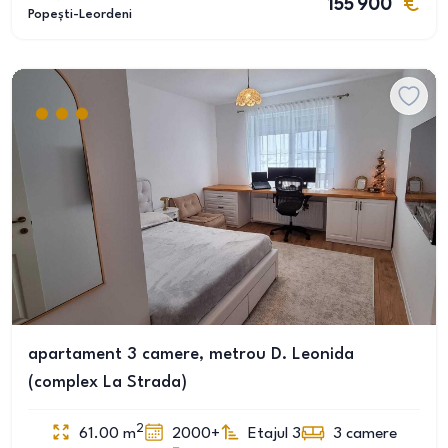
155 900
Popești-Leordeni
apartament 3 camere, metrou D. Leonida
(complex La Strada)
2
61.00
m
2000+
Etajul 3
3
camere