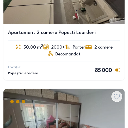
Apartament 2 camere Popesti Leordeni
2
50.00
m
2000+
Parter
2
camere
Decomandat
Locație:
85 000
Popești-Leordeni