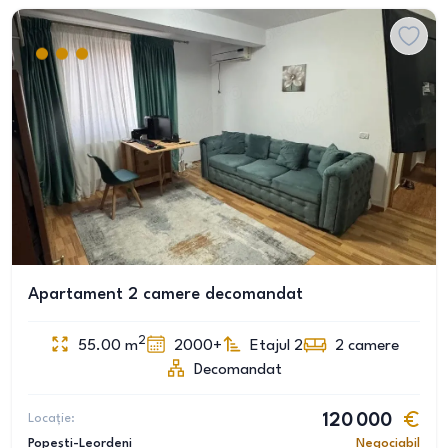
Apartament 2 camere decomandat
2
55.00
m
2000+
Etajul 2
2
camere
Decomandat
Locație:
120 000
Popești-Leordeni
Negociabil