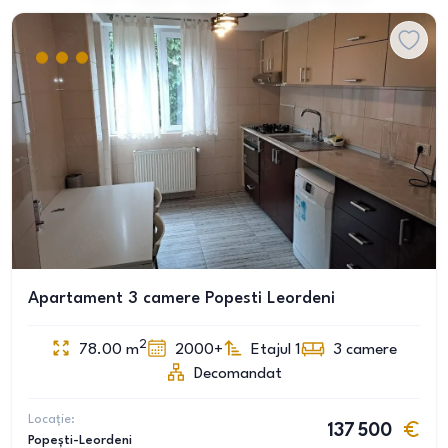
Apartament 3 camere Popesti Leordeni
2
78.00
m
2000+
Etajul 1
3
camere
Decomandat
Locație:
137 500
Popești-Leordeni