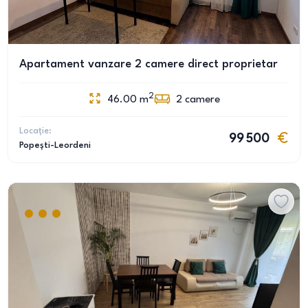
Apartament vanzare 2 camere direct proprietar
2
46.00
m
2
camere
Locație:
99 500
Popești-Leordeni