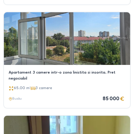
Apartament 3 camere intr-o zona linistita si insorita. Pret
negociabil
65.00
m²
3
camere
85 000
Buzău