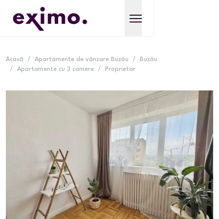
Acasă
/
Apartamente de vânzare Buzău
/
Buzău
/
Apartamente cu 3 camere
/
Proprietar