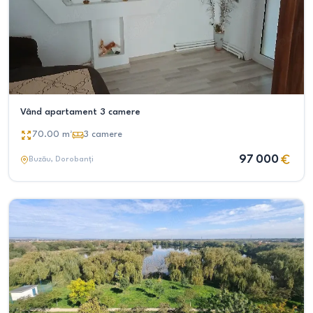
Vând apartament 3 camere
70.00
m²
3
camere
97 000
Buzău
, Dorobanți