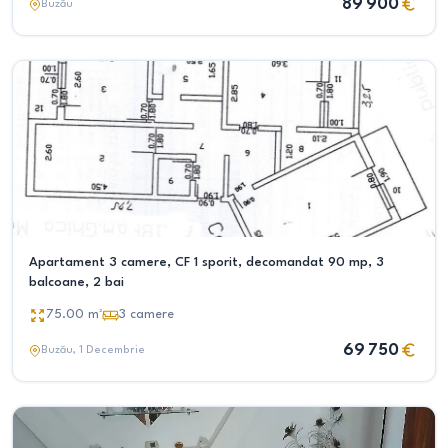
89 900
Buzău
Apartament 3 camere, CF 1 sporit, decomandat 90 mp, 3
balcoane, 2 bai
75.00
m²
3
camere
69 750
Buzău
, 1 Decembrie