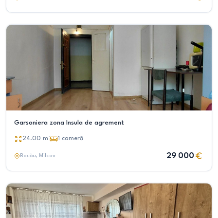
Garsoniera zona Insula de agrement
24.00
m²
1
cameră
29 000
Bacău
, Milcov