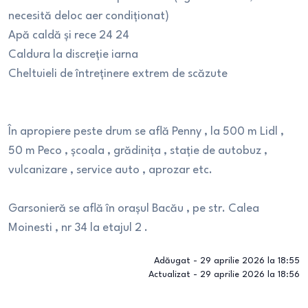
necesită deloc aer condiționat)
Apă caldă și rece 24 24
Caldura la discreție iarna
Cheltuieli de întreținere extrem de scăzute
În apropiere peste drum se află Penny , la 500 m Lidl ,
50 m Peco , școala , grădinița , stație de autobuz ,
vulcanizare , service auto , aprozar etc.
Garsonieră se află în orașul Bacău , pe str. Calea
Moinesti , nr 34 la etajul 2 .
Adăugat -
29 aprilie 2026 la 18:55
Actualizat -
29 aprilie 2026 la 18:56