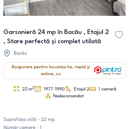
Garsonieră 24 mp în Bacău , Etajul 2
, Stare perfectă și complet utilată
Bacău
Asigurare pentru locuința ta, rapid și
online, cu
2
22
m
1977-1990
Etajul 2
1
cameră
Nedecomandat
Suprafața utilă - 22 mp
Număr camere - 1