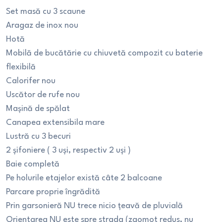
Set masă cu 3 scaune
Aragaz de inox nou
Hotă
Mobilă de bucătărie cu chiuvetă compozit cu baterie
flexibilă
Calorifer nou
Uscător de rufe nou
Mașină de spălat
Canapea extensibila mare
Lustră cu 3 becuri
2 șifoniere ( 3 uși, respectiv 2 uși )
Baie completă
Pe holurile etajelor există câte 2 balcoane
Parcare proprie îngrădită
Prin garsonieră NU trece nicio țeavă de pluvială
Orientarea NU este spre strada (zgomot redus, nu