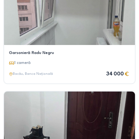
Garsonieră Radu Negru
1
cameră
34 000
Bacău
, Banca Națională