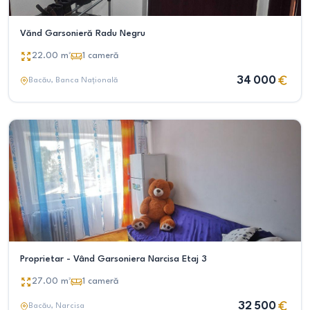
Vănd Garsonieră Radu Negru
22.00
m²
1
cameră
34 000
Bacău
, Banca Națională
Proprietar - Vând Garsoniera Narcisa Etaj 3
27.00
m²
1
cameră
32 500
Bacău
, Narcisa