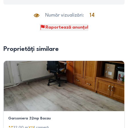
Număr vizualizări:
14
Raportează anunțul
Proprietăți similare
Garsoniera 32mp Bacau
32.00
m²
1
cameră