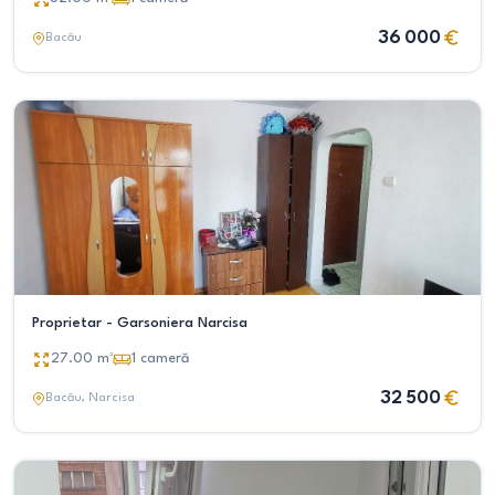
36 000
Bacău
Proprietar - Garsoniera Narcisa
27.00
m²
1
cameră
32 500
Bacău
, Narcisa