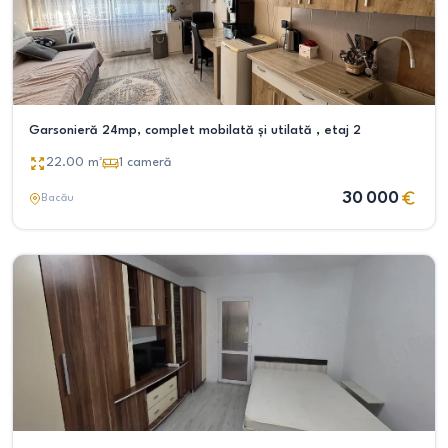
Garsonieră 24mp, complet mobilată și utilată , etaj 2
22.00
m²
1
cameră
30 000
Bacău