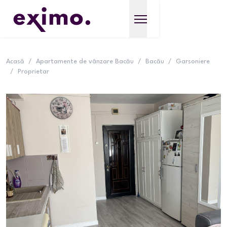
Acasă
/
Apartamente de vânzare Bacău
/
Bacău
/
Garsoniere
/
Proprietar