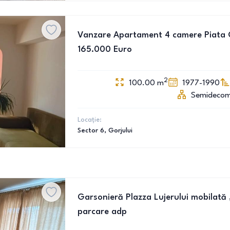
Vanzare Apartament 4 camere Piata Go
165.000 Euro
2
100.00
m
1977-1990
Semideco
Locație:
Sector 6
, Gorjului
Garsonieră Plazza Lujerului mobilată 
parcare adp