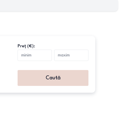
Preț (€):
Caută