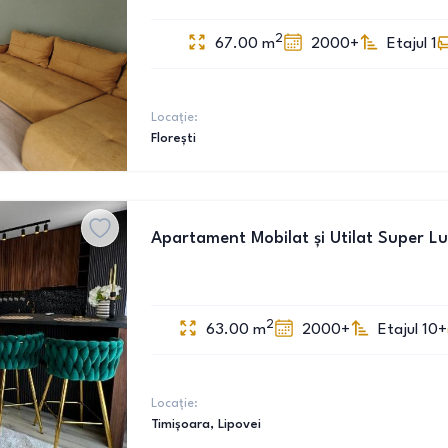
2
67.00
m
2000+
Etajul 1
Locație:
Florești
Apartament Mobilat și Utilat Super Lux
2
63.00
m
2000+
Etajul 10+
Locație:
Timișoara
, Lipovei