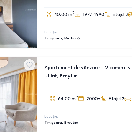
2
40.00
m
1977-1990
Etajul 2
Locație:
Timișoara
, Medicină
Apartament de vânzare – 2 camere spa
utilat, Braytim
2
64.00
m
2000+
Etajul 2
Locație:
Timișoara
, Braytim