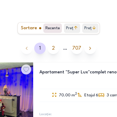
Sortare
Recente
Preț
Preț
crescător
descrescător
1
2
…
707
Apartament "Super Lux"complet renova
2
70.00
m
Etajul 6
3
cam
Locație: