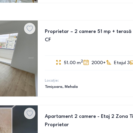
Proprietar – 2 camere 51 mp + terasă 
CF
2
51.00
m
2000+
Etajul 3
Locație:
Timișoara
, Mehala
Apartament 2 camere - Etaj 2 Zona Tipo
Proprietar