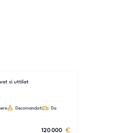
t si uttilat
ere
Decomandat
Da
120 000