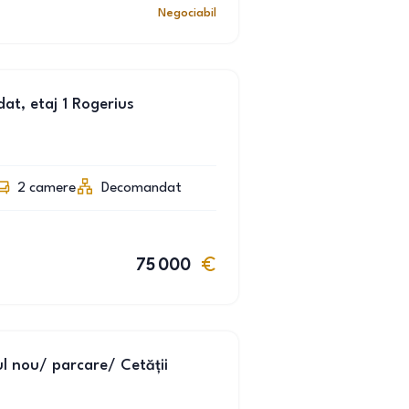
Negociabil
t, etaj 1 Rogerius
2
camere
Decomandat
75 000
l nou/ parcare/ Cetății