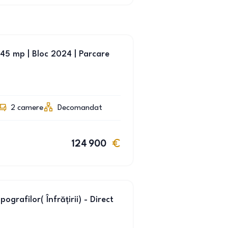
45 mp | Bloc 2024 | Parcare
2
camere
Decomandat
124 900
grafilor( Înfrățirii) - Direct