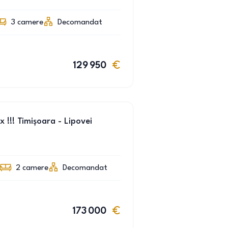
3
camere
Decomandat
129 950
 !!! Timișoara - Lipovei
2
camere
Decomandat
173 000