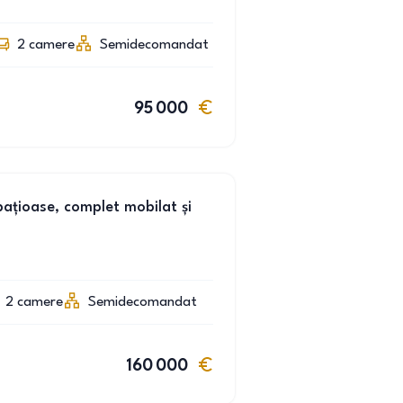
2
camere
Semidecomandat
95 000
țioase, complet mobilat și
2
camere
Semidecomandat
160 000