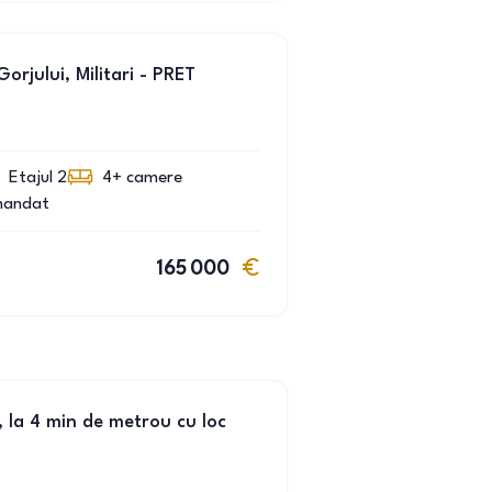
rjului, Militari - PRET
Etajul 2
4+
camere
mandat
165 000
, la 4 min de metrou cu loc