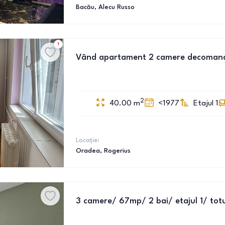
Bacău
, Alecu Russo
1
Vând apartament 2 camere decomanda
2
40.00
m
<1977
Etajul 1
Locație:
Oradea
, Rogerius
3 camere/ 67mp/ 2 bai/ etajul 1/ totu