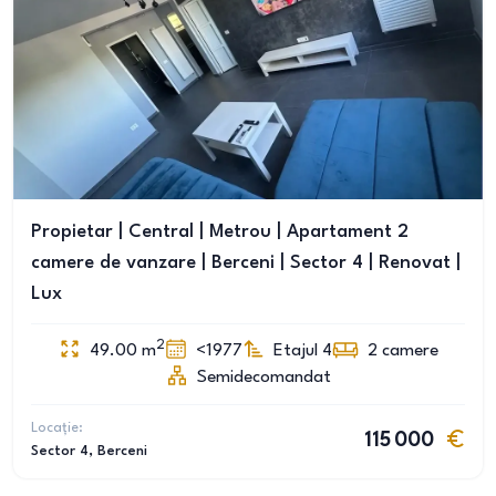
Propietar | Central | Metrou | Apartament 2
camere de vanzare | Berceni | Sector 4 | Renovat |
Lux
2
49.00
m
<1977
Etajul 4
2
camere
Semidecomandat
Locație:
115 000
Sector 4
, Berceni