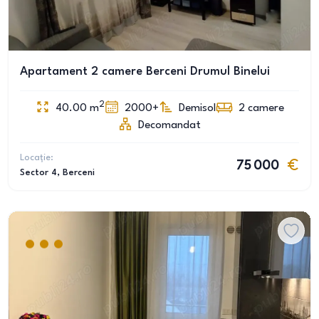
Apartament 2 camere Berceni Drumul Binelui
2
40.00
m
2000+
Demisol
2
camere
Decomandat
Locație:
75 000
Sector 4
, Berceni