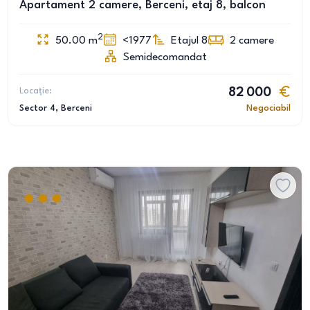
Apartament 2 camere, Berceni, etaj 8, balcon
2
50.00
m
<1977
Etajul 8
2
camere
Semidecomandat
Locație:
82 000
Sector 4
, Berceni
Negociabil