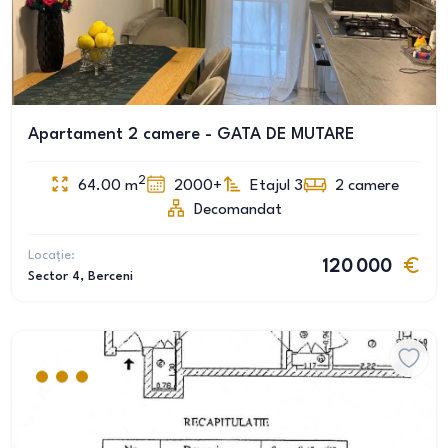
Apartament 2 camere - GATA DE MUTARE
2
64.00
m
2000+
Etajul 3
2
camere
Decomandat
Locație:
120 000
Sector 4
, Berceni