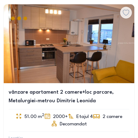
vânzare apartament 2 camere+loc parcare,
Metalurgiei-metrou Dimitrie Leonida
2
51.00
m
2000+
Etajul 4
2
camere
Decomandat