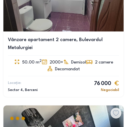
Vânzare apartament 2 camere, Bulevardul
Metalurgiei
2
50.00
m
2000+
Demisol
2
camere
Decomandat
Locație:
76 000
Sector 4
, Berceni
Negociabil