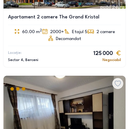
Apartament 2 camere The Grand Kristal
2
60.00
m
2000+
Etajul 5
2
camere
Decomandat
Locație:
125 000
Sector 4
, Berceni
Negociabil