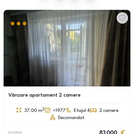
Vânzare apartament 2 camere
2
37.00
m
<1977
Etajul 4
2
camere
Decomandat
Locație:
83 000