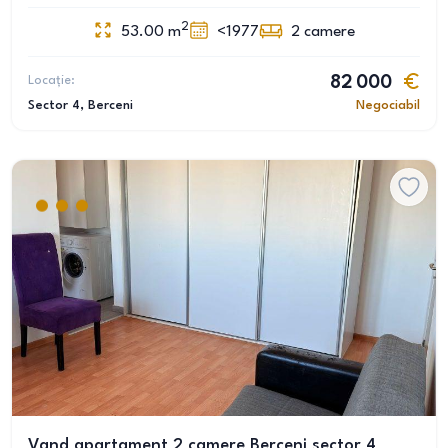
2
53.00
m
<1977
2
camere
Locație:
82 000
Sector 4
, Berceni
Negociabil
Vand apartament 2 camere Berceni sector 4