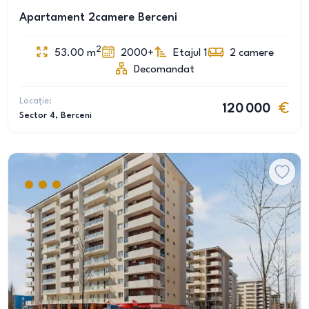
Apartament 2camere Berceni
2
53.00
m
2000+
Etajul 1
2
camere
Decomandat
Locație:
120 000
Sector 4
, Berceni