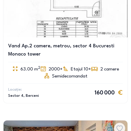
Vand Ap.2 camere, metrou, sector 4 Bucuresti
Monaco tower
2
63.00
m
2000+
Etajul 10+
2
camere
Semidecomandat
Locație:
160 000
Sector 4
, Berceni