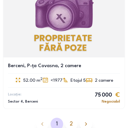
Berceni, P-ța Covasna, 2 camere
2
52.00
m
<1977
Etajul 5
2
camere
Locație:
75 000
Sector 4
, Berceni
Negociabil
1
2