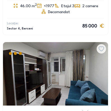
2
46.00
m
<1977
Etajul 3
2
camere
Decomandat
Locație:
85 000
Sector 4
, Berceni