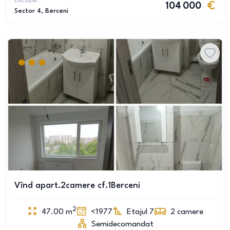
Locație:
104 000
Sector 4
, Berceni
Vînd apart.2camere cf.1Berceni
2
47.00
m
<1977
Etajul 7
2
camere
Semidecomandat