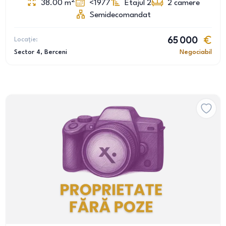
2
38.00
m
<1977
Etajul 2
2
camere
Semidecomandat
Locație:
65 000
Sector 4
, Berceni
Negociabil