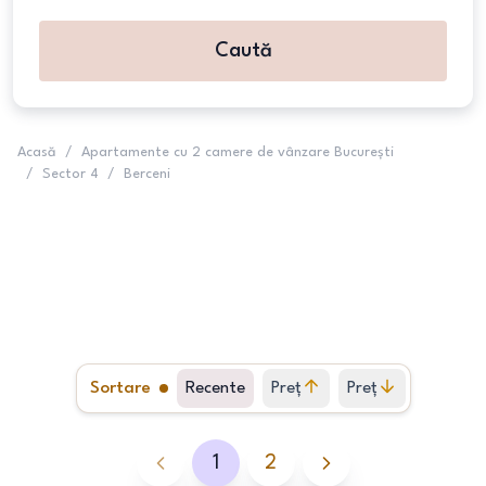
Caută
Acasă
/
Apartamente cu 2 camere de vânzare București
/
Sector 4
/
Berceni
Sortare
Recente
Preț
Preț
crescător
descrescător
1
2