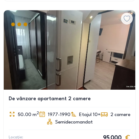
De vânzare apartament 2 camere
2
50.00
m
1977-1990
Etajul 10+
2
camere
Semidecomandat
Locație:
95 000