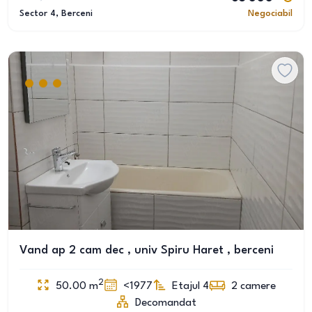
Sector 4
, Berceni
Negociabil
Vand ap 2 cam dec , univ Spiru Haret , berceni
2
50.00
m
<1977
Etajul 4
2
camere
Decomandat