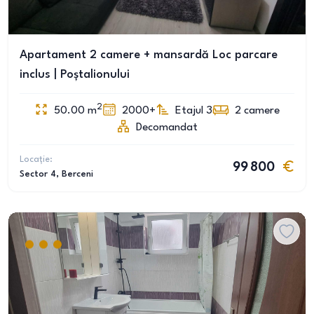
Apartament 2 camere + mansardă Loc parcare
inclus | Poștalionului
2
50.00
m
2000+
Etajul 3
2
camere
Decomandat
Locație:
99 800
Sector 4
, Berceni