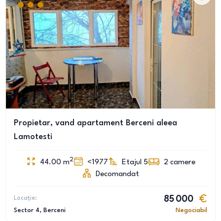
Propietar, vand apartament Berceni aleea
Lamotesti
2
44.00
m
<1977
Etajul 5
2
camere
Decomandat
Locație:
85 000
Sector 4
, Berceni
Negociabil