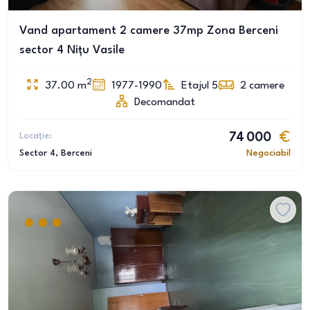
Vand apartament 2 camere 37mp Zona Berceni
sector 4 Nițu Vasile
2
37.00
m
1977-1990
Etajul 5
2
camere
Decomandat
Locație:
74 000
Sector 4
, Berceni
Negociabil