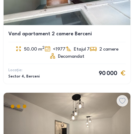
Vand apartament 2 camere Berceni
2
50.00
m
<1977
Etajul 7
2
camere
Decomandat
Locație:
90 000
Sector 4
, Berceni