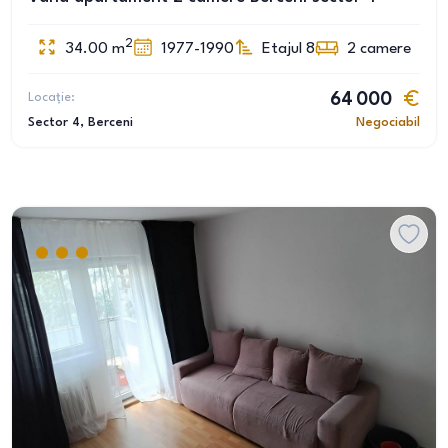
2
34.00
m
1977-1990
Etajul 8
2
camere
Locație:
64 000
Sector 4
, Berceni
Negociabil