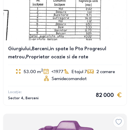
Giurgiului,Berceni,in spate la Pta Progresul
metrou,Proprietar ocazie si de rate
2
53.00
m
<1977
Etajul 7
2
camere
Semidecomandat
Locație:
82 000
Sector 4
, Berceni