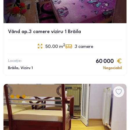
Vând ap.3 camere viziru 1 Brăila
2
50.00
m
3
camere
Locație:
60 000
Brăila
, Viziru 1
Negociabil