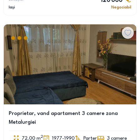
120 000
Iași
Negociabil
Proprietar, vand apartament 3 camere zona
Metalurgiei
2
72.00
m
1977-1990
Parter
3
camere