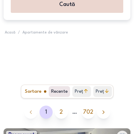
Caută
Acasă
/
Apartamente de vânzare
Sortare
Recente
Preț
Preț
crescător
descrescător
1
2
…
702