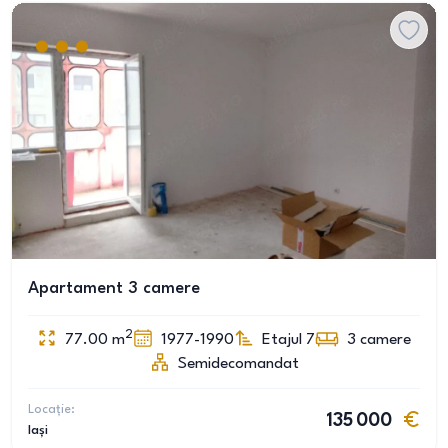
Apartament 3 camere
2
77.00
m
1977-1990
Etajul 7
3
camere
Semidecomandat
Locație:
135 000
Iași