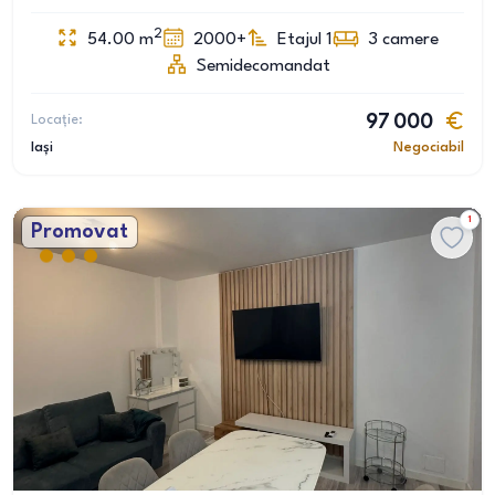
2
54.00
m
2000+
Etajul 1
3
camere
Semidecomandat
Locație:
97 000
Iași
Negociabil
1
Promovat