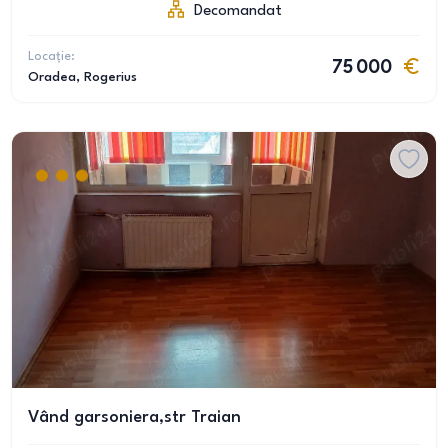
Decomandat
Locație:
75 000
Oradea
, Rogerius
Vând garsoniera,str Traian