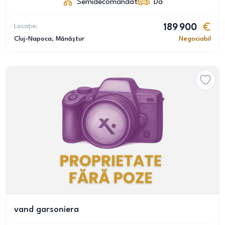
Semidecomandat
Da
Locație:
189 900
Cluj-Napoca
, Mănăștur
Negociabil
vand garsoniera