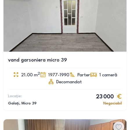
vand garsoniera micro 39
2
21.00
m
1977-1990
Parter
1
cameră
Decomandat
Locație:
23 000
Galați
, Micro 39
Negociabil