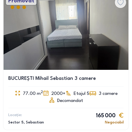
Promovat
BUCUREȘTI Mihail Sebastian 3 camere
2
77.00
m
2000+
Etajul 5
3
camere
Decomandat
Locație:
165 000
Sector 5
, Sebastian
Negociabil