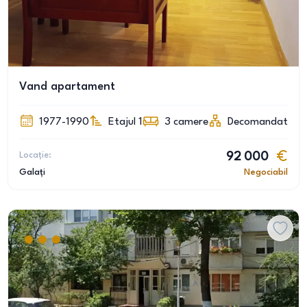
Vand apartament
1977-1990
Etajul 1
3
camere
Decomandat
Locație:
92 000
Galați
Negociabil