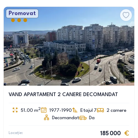
Promovat
VAND APARTAMENT 2 CANERE DECOMANDAT
2
51.00
m
1977-1990
Etajul 7
2
camere
Decomandat
Da
Locație:
185 000