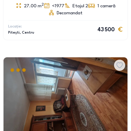
2
27.00
m
<1977
Etajul 2
1
cameră
Decomandat
Locație:
43 500
Pitești
, Centru