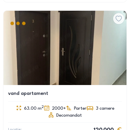
vand apartament
2
63.00
m
2000+
Parter
3
camere
Decomandat
Locație: