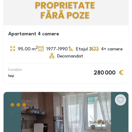
Apartament 4 camere
2
95.00
m
1977-1990
Etajul 3
4+
camere
Decomandat
Locație:
280 000
Iași