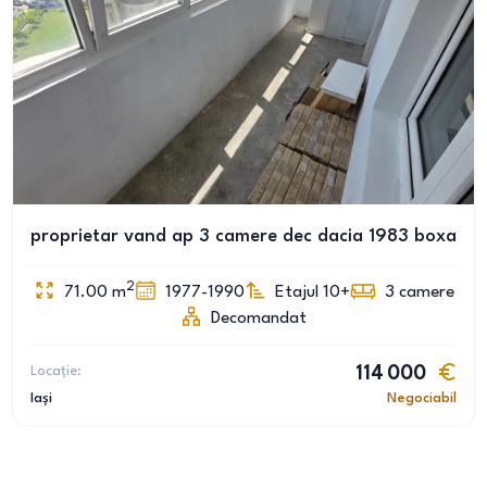
proprietar vand ap 3 camere dec dacia 1983 boxa
2
71.00
m
1977-1990
Etajul 10+
3
camere
Decomandat
Locație:
114 000
Iași
Negociabil