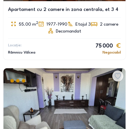
Apartament cu 2 camere in zona centrala, et 3 4
2
55.00
m
1977-1990
Etajul 3
2
camere
Decomandat
Locație:
75 000
Râmnicu Vâlcea
Negociabil