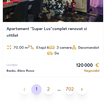
Apartament "Super Lux"complet renovat si
uttilat
2
70.00
m
Etajul 6
3
camere
Decomandat
Da
Locație:
120 000
Bacău
, Alecu Russo
Negociabil
1
2
…
702