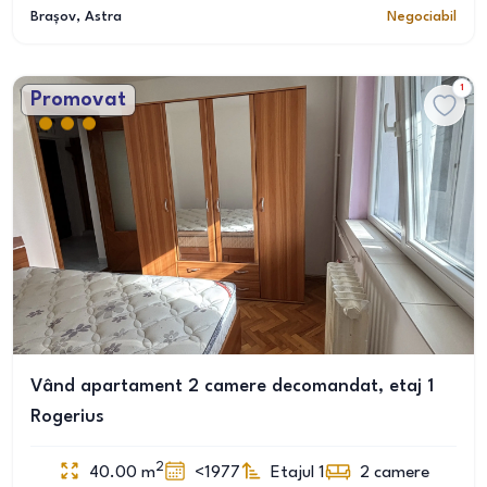
Brașov
, Astra
Negociabil
1
Promovat
Vând apartament 2 camere decomandat, etaj 1
Rogerius
2
40.00
m
<1977
Etajul 1
2
camere