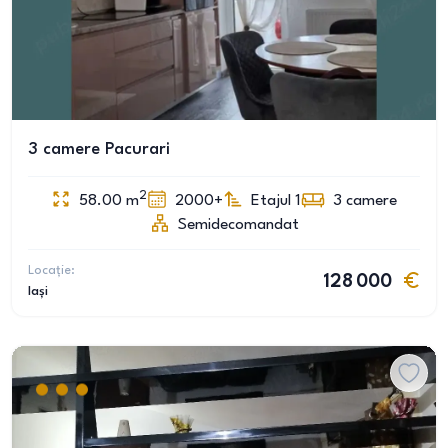
3 camere Pacurari
2
58.00
m
2000+
Etajul 1
3
camere
Semidecomandat
Locație:
128 000
Iași