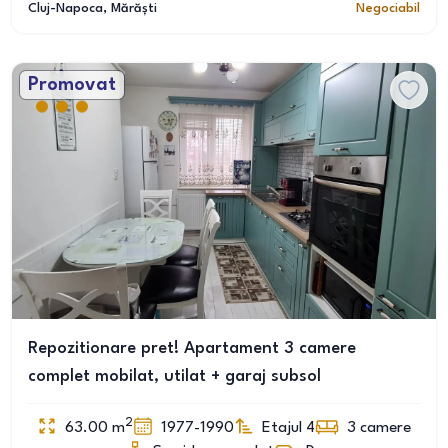
Cluj-Napoca
, Mărăști
Negociabil
Promovat
Repozitionare pret! Apartament 3 camere
complet mobilat, utilat + garaj subsol
2
63.00
m
1977-1990
Etajul 4
3
camere