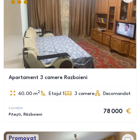
Apartament 3 camere Razboieni
2
60.00
m
Etajul 1
3
camere
Decomandat
Locație:
78 000
Pitești
, Războieni
Promovat