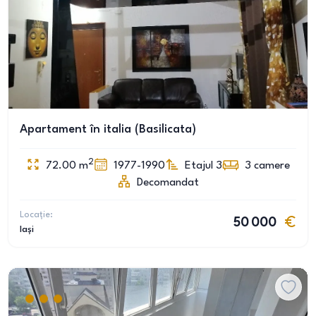
Apartament în italia (Basilicata)
2
72.00
m
1977-1990
Etajul 3
3
camere
Decomandat
Locație:
50 000
Iași