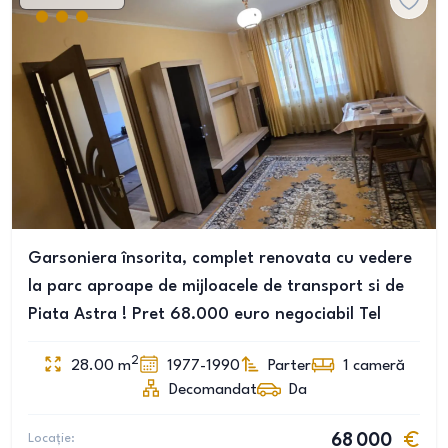
Garsoniera însorita, complet renovata cu vedere
la parc aproape de mijloacele de transport si de
Piata Astra ! Pret 68.000 euro negociabil Tel
2
28.00
m
1977-1990
Parter
1
cameră
Decomandat
Da
Locație:
68 000