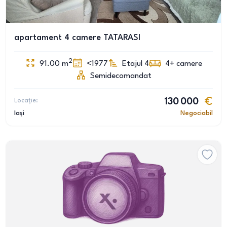
apartament 4 camere TATARASI
2
91.00
m
<1977
Etajul 4
4+
camere
Semidecomandat
Locație:
130 000
Iași
Negociabil