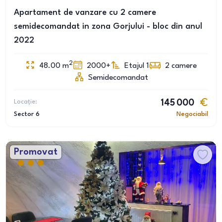
Apartament de vanzare cu 2 camere
semidecomandat in zona Gorjului - bloc din anul
2022
2
48.00
m
2000+
Etajul 1
2
camere
Semidecomandat
Locație:
145 000
Sector 6
Negociabil
Promovat