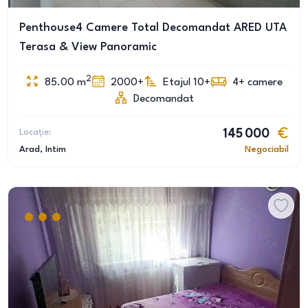
Penthouse4 Camere Total Decomandat ARED UTA
Terasa & View Panoramic
2
85.00
m
2000+
Etajul 10+
4+
camere
Decomandat
Locație:
145 000
Arad
, Intim
Negociabil