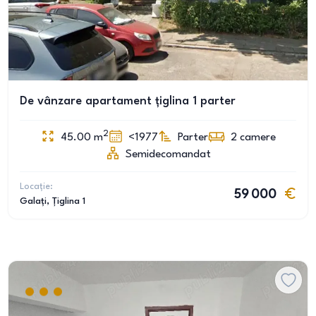
De vânzare apartament țiglina 1 parter
2
45.00
m
<1977
Parter
2
camere
Semidecomandat
Locație:
59 000
Galați
, Țiglina 1