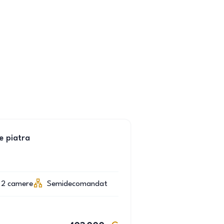
e piatra
2
camere
Semidecomandat