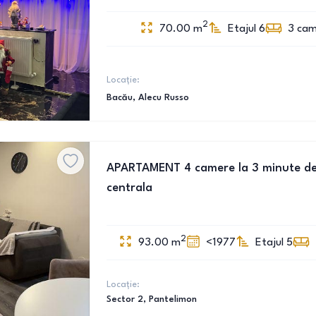
2
70.00
m
Etajul 6
3
cam
Locație:
Bacău
, Alecu Russo
APARTAMENT 4 camere la 3 minute de
centrala
2
93.00
m
<1977
Etajul 5
Locație:
Sector 2
, Pantelimon