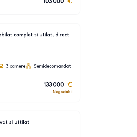
103 000
lat complet si utilat, direct
3
camere
Semidecomandat
133 000
Negociabil
t si uttilat