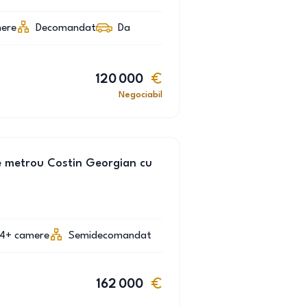
ere
Decomandat
Da
120 000
Negociabil
 metrou Costin Georgian cu
4+
camere
Semidecomandat
162 000