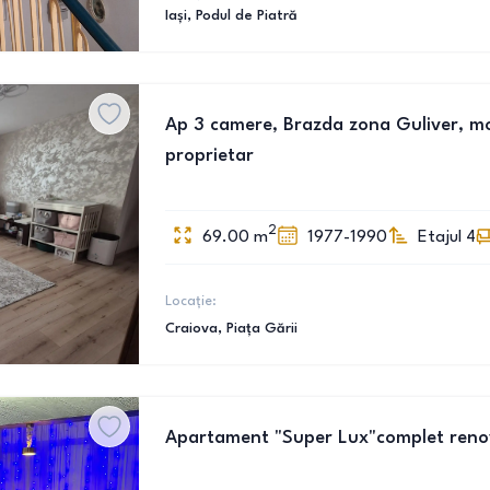
Iași
, Podul de Piatră
Ap 3 camere, Brazda zona Guliver, mobi
proprietar
2
69.00
m
1977-1990
Etajul 4
Locație:
Craiova
, Piața Gării
Apartament "Super Lux"complet renova