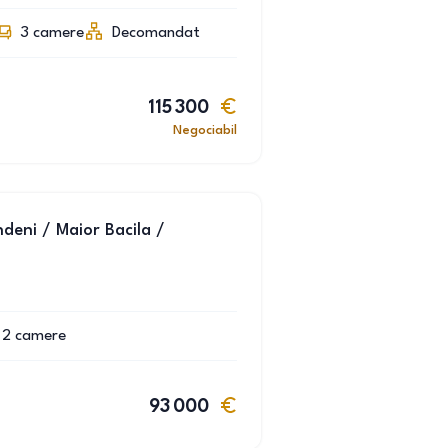
3
camere
Decomandat
115 300
Negociabil
eni / Maior Bacila /
2
camere
93 000