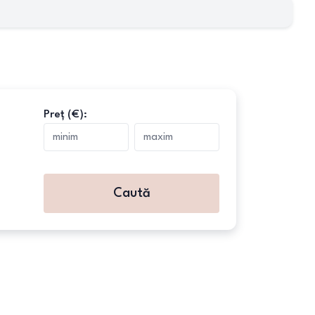
Preț (€):
Caută