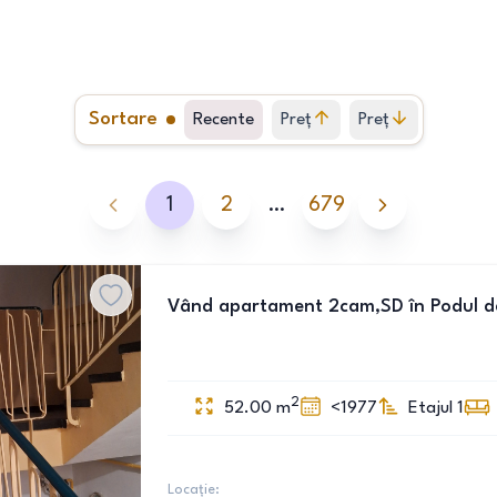
Sortare
Recente
Preț
Preț
crescător
descrescător
1
2
…
679
Vând apartament 2cam,SD în Podul d
2
52.00
m
<1977
Etajul 1
Locație: