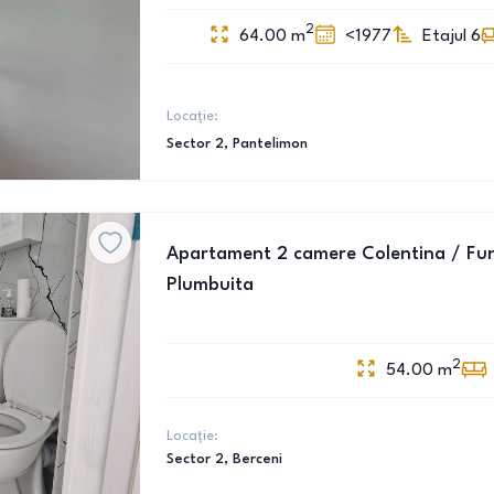
2
64.00
m
<1977
Etajul 6
Locație:
Sector 2
, Pantelimon
Apartament 2 camere Colentina / Fund
Plumbuita
2
54.00
m
Locație:
Sector 2
, Berceni