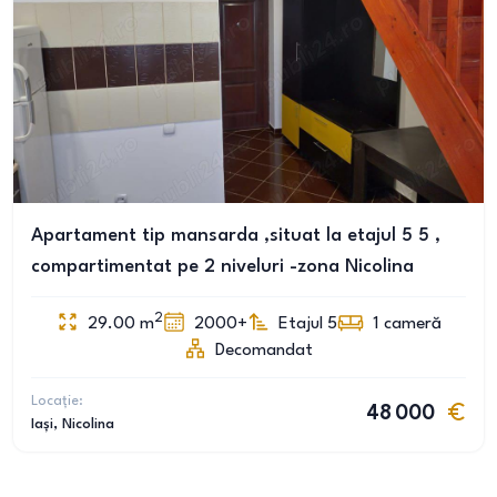
Apartament tip mansarda ,situat la etajul 5 5 ,
compartimentat pe 2 niveluri -zona Nicolina
2
29.00
m
2000+
Etajul 5
1
cameră
Decomandat
Locație:
48 000
Iași
, Nicolina