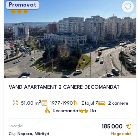
Promovat
VAND APARTAMENT 2 CANERE DECOMANDAT
2
51.00
m
1977-1990
Etajul 7
2
camere
Decomandat
Da
Locație:
185 000
Cluj-Napoca
, Mărăști
Negociabil