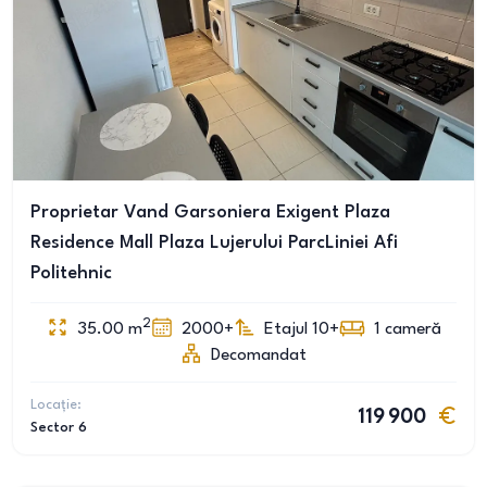
Proprietar Vand Garsoniera Exigent Plaza
Residence Mall Plaza Lujerului ParcLiniei Afi
Politehnic
2
35.00
m
2000+
Etajul 10+
1
cameră
Decomandat
Locație:
119 900
Sector 6