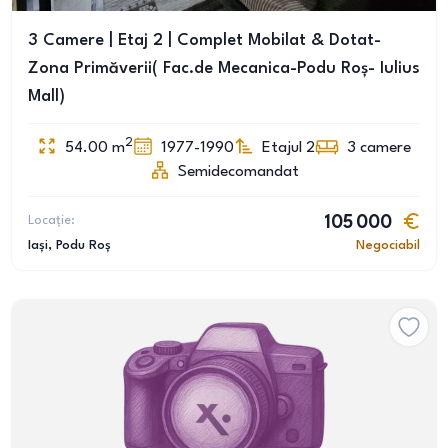
3 Camere | Etaj 2 | Complet Mobilat & Dotat-
Zona Primăverii( Fac.de Mecanica-Podu Roș- Iulius
Mall)
2
54.00
m
1977-1990
Etajul 2
3
camere
Semidecomandat
Locație:
105 000
Iași
, Podu Roș
Negociabil