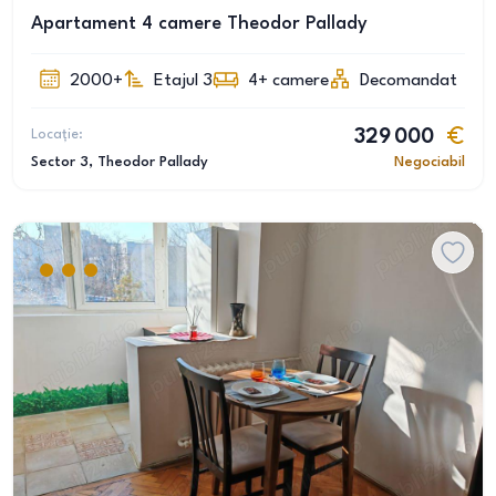
Apartament 4 camere Theodor Pallady
2000+
Etajul 3
4+
camere
Decomandat
Locație:
329 000
Sector 3
, Theodor Pallady
Negociabil