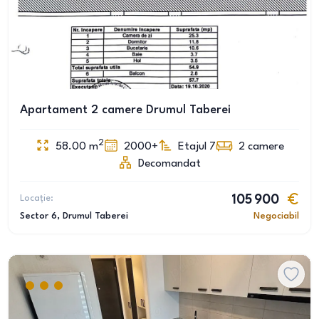
Apartament 2 camere Drumul Taberei
2
58.00
m
2000+
Etajul 7
2
camere
Decomandat
Locație:
105 900
Sector 6
, Drumul Taberei
Negociabil