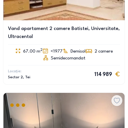
Vand apartament 2 camere Batistei, Universitate,
Ultracental
2
67.00
m
<1977
Demisol
2
camere
Semidecomandat
Locație:
114 989
Sector 2
, Tei