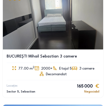
BUCUREȘTI Mihail Sebastian 3 camere
2
77.00
m
2000+
Etajul 5
3
camere
Decomandat
Locație:
165 000
Sector 5
, Sebastian
Negociabil