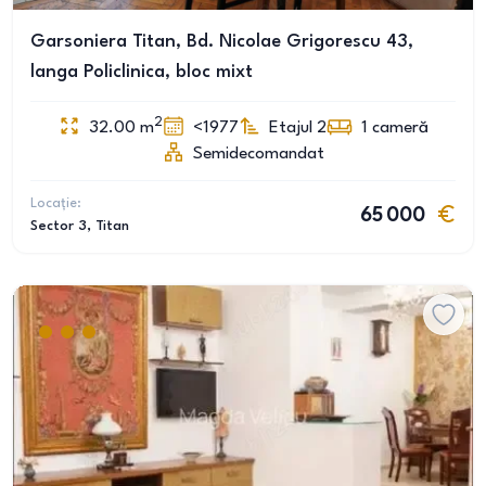
Garsoniera Titan, Bd. Nicolae Grigorescu 43,
langa Policlinica, bloc mixt
2
32.00
m
<1977
Etajul 2
1
cameră
Semidecomandat
Locație:
65 000
Sector 3
, Titan