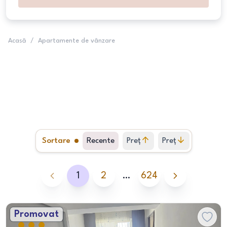
Acasă
/
Apartamente de vânzare
Sortare
Recente
Preț
Preț
crescător
descrescător
1
2
…
624
Promovat