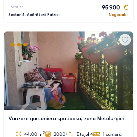
Locație:
95 900
Sector 4
, Apărătorii Patriei
Negociabil
Vanzare garsoniera spatioasa, zona Metalurgiei
2
44.00
m
2000+
Etajul 4
1
cameră