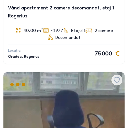
Vând apartament 2 camere decomandat, etaj 1
Rogerius
2
40.00
m
<1977
Etajul 1
2
camere
Decomandat
Locație:
75 000
Oradea
, Rogerius