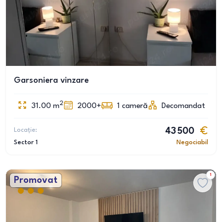
Garsoniera vinzare
2
31.00
m
2000+
1
cameră
Decomandat
Locație:
43 500
Sector 1
Negociabil
1
Promovat