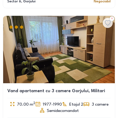
Sector 6
, Gorjului
Negociabil
1
Vand apartament cu 3 camere Gorjului, Militari
2
70.00
m
1977-1990
Etajul 2
3
camere
Semidecomandat