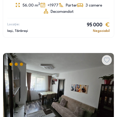
2
56.00
m
<1977
Parter
3
camere
Decomandat
Locație:
95 000
Iași
, Tărărași
Negociabil