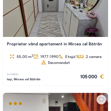
Proprietar vând apartament in Mircea cel Bătrân
2
55.00
m
1977-1990
Etajul 1
2
camere
Decomandat
Locație:
105 000
Iași
, Mircea cel Bătrân