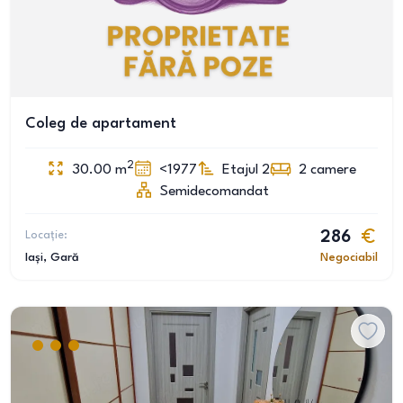
Coleg de apartament
2
30.00
m
<1977
Etajul 2
2
camere
Semidecomandat
Locație:
286
Iași
, Gară
Negociabil