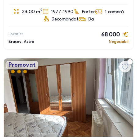
2
28.00
m
1977-1990
Parter
1
cameră
Decomandat
Da
Locație:
68 000
Brașov
, Astra
Negociabil
1
Promovat