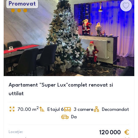
Promovat
Apartament "Super Lux"complet renovat si
uttilat
2
70.00
m
Etajul 6
3
camere
Decomandat
Da
Locație:
120 000