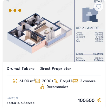
Drumul Taberei - Direct Proprietar
2
61.00
m
2000+
Etajul 1
2
camere
Decomandat
Locație:
100 500
Sector 5
, Ghencea