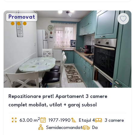
Promovat
Repozitionare pret! Apartament 3 camere
complet mobilat, utilat + garaj subsol
2
63.00
m
1977-1990
Etajul 4
3
camere
Semidecomandat
Da