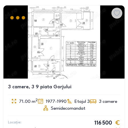
3 camere, 3 9 piata Gorjului
2
71.00
m
1977-1990
Etajul 3
3
camere
Semidecomandat
Locație:
116 500