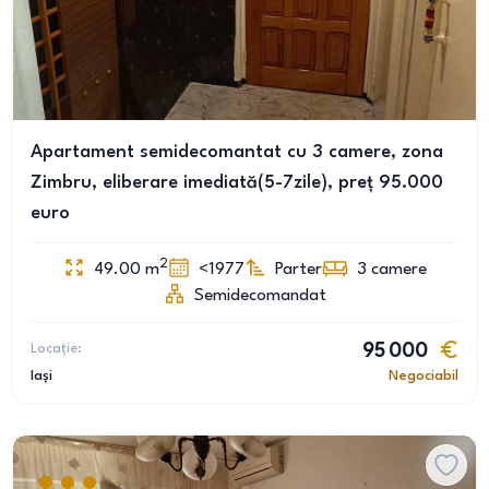
Apartament semidecomantat cu 3 camere, zona
Zimbru, eliberare imediată(5-7zile), preț 95.000
euro
2
49.00
m
<1977
Parter
3
camere
Semidecomandat
Locație:
95 000
Iași
Negociabil