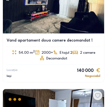
Vand apartament doua camere decomandat !
2
54.00
m
2000+
Etajul 2
2
camere
Decomandat
Locație:
140 000
Iași
Negociabil