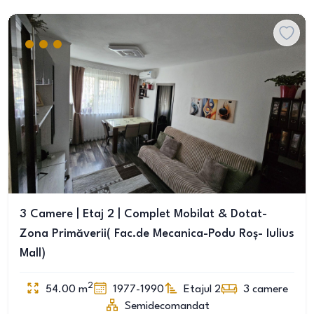
3 Camere | Etaj 2 | Complet Mobilat & Dotat-
Zona Primăverii( Fac.de Mecanica-Podu Roș- Iulius
Mall)
2
54.00
m
1977-1990
Etajul 2
3
camere
Semidecomandat