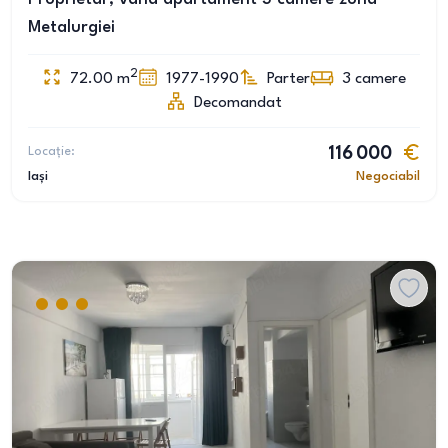
Metalurgiei
2
72.00
m
1977-1990
Parter
3
camere
Decomandat
Locație:
116 000
Iași
Negociabil