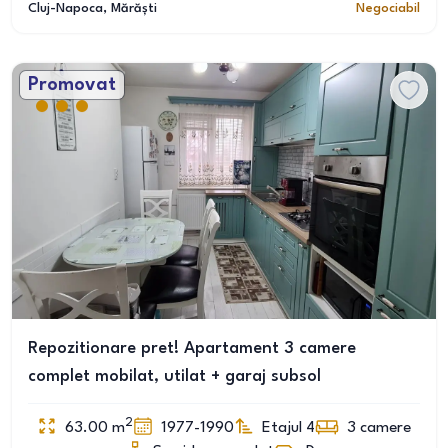
Cluj-Napoca
, Mărăști
Negociabil
Promovat
Repozitionare pret! Apartament 3 camere
complet mobilat, utilat + garaj subsol
2
63.00
m
1977-1990
Etajul 4
3
camere