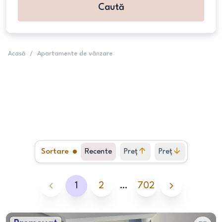
Caută
Acasă
/
Apartamente de vânzare
Sortare
Recente
Preț
Preț
crescător
descrescător
1
2
…
702