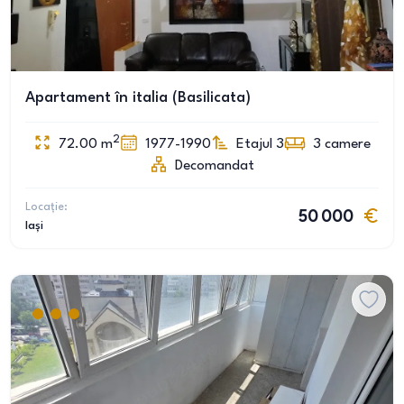
Apartament în italia (Basilicata)
2
72.00
m
1977-1990
Etajul 3
3
camere
Decomandat
Locație:
50 000
Iași