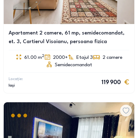
Apartament 2 camere, 61 mp, semidecomandat,
et. 3, Cartierul Visoianu, persoana fizica
2
61.00
m
2000+
Etajul 3
2
camere
Semidecomandat
Locație:
119 900
Iași