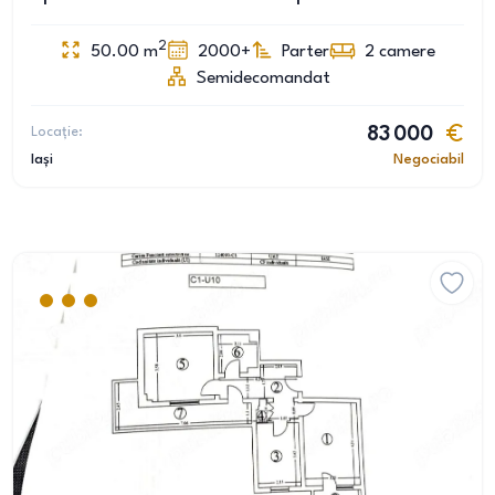
2
50.00
m
2000+
Parter
2
camere
Semidecomandat
Locație:
83 000
Iași
Negociabil