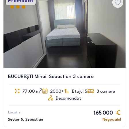
Promovat
BUCUREȘTI Mihail Sebastian 3 camere
2
77.00
m
2000+
Etajul 5
3
camere
Decomandat
Locație:
165 000
Sector 5
, Sebastian
Negociabil