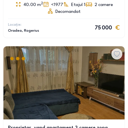
2
40.00
m
<1977
Etajul 1
2
camere
Decomandat
Locație:
75 000
Oradea
, Rogerius
Proprietar, vand apartament 3 camere zona