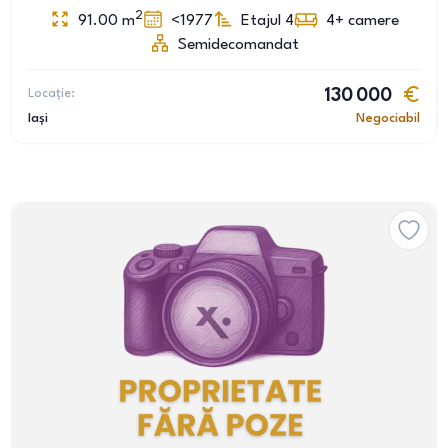
2
91.00
m
<1977
Etajul 4
4+
camere
Semidecomandat
Locație:
130 000
Iași
Negociabil