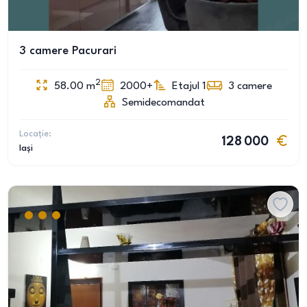
3 camere Pacurari
2
58.00
m
2000+
Etajul 1
3
camere
Semidecomandat
Locație:
128 000
Iași