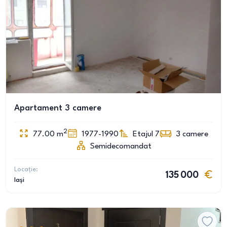
Apartament 3 camere
2
77.00
m
1977-1990
Etajul 7
3
camere
Semidecomandat
Locație:
135 000
Iași