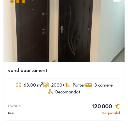
vand apartament
2
63.00
m
2000+
Parter
3
camere
Decomandat
Locație:
120 000
Iași
Negociabil