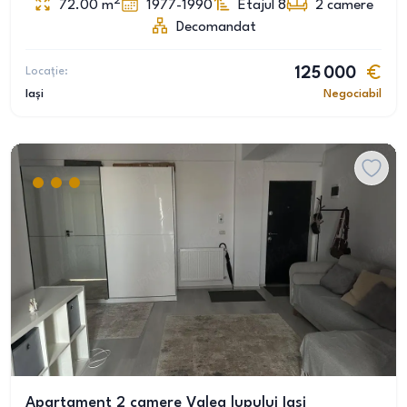
2
72.00
m
1977-1990
Etajul 8
2
camere
Decomandat
Locație:
125 000
Iași
Negociabil
Apartament 2 camere Valea lupului Iasi