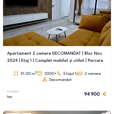
Apartament 2 camere DECOMANDAT | Bloc Nou
2024 | Etaj 1 | Complet mobilat și utilat | Parcare
2
51.00
m
2000+
Etajul 1
2
camere
Decomandat
Locație:
94 900
Iași
1