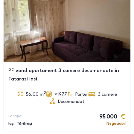
PF vand apartament 3 camere decomandate in
Tatarasi Iasi
2
56.00
m
<1977
Parter
3
camere
Decomandat
Locație:
95 000
Iași
, Tărărași
Negociabil