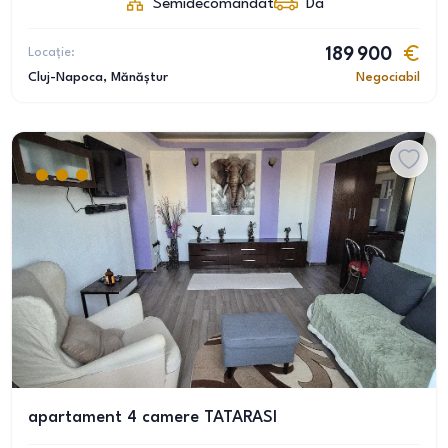
Semidecomandat
Da
Locație:
189 900
Cluj-Napoca
, Mănăștur
Negociabil
apartament 4 camere TATARASI