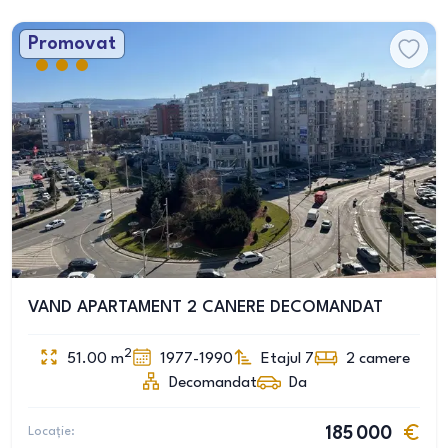
Promovat
VAND APARTAMENT 2 CANERE DECOMANDAT
2
51.00
m
1977-1990
Etajul 7
2
camere
Decomandat
Da
Locație:
185 000