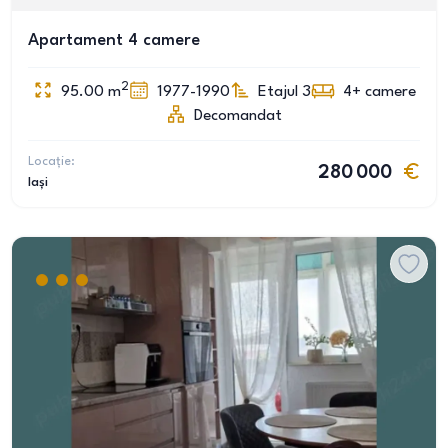
Apartament 4 camere
2
95.00
m
1977-1990
Etajul 3
4+
camere
Decomandat
Locație:
280 000
Iași