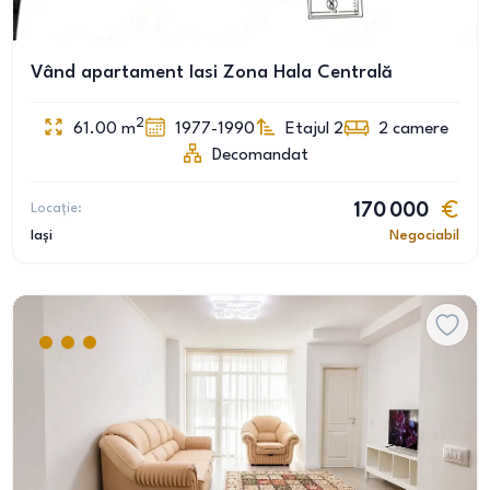
Vând apartament Iasi Zona Hala Centrală
2
61.00
m
1977-1990
Etajul 2
2
camere
Decomandat
Locație:
170 000
Iași
Negociabil