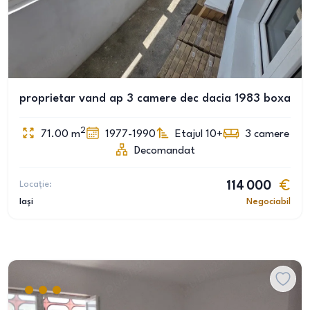
proprietar vand ap 3 camere dec dacia 1983 boxa
2
71.00
m
1977-1990
Etajul 10+
3
camere
Decomandat
Locație:
114 000
Iași
Negociabil