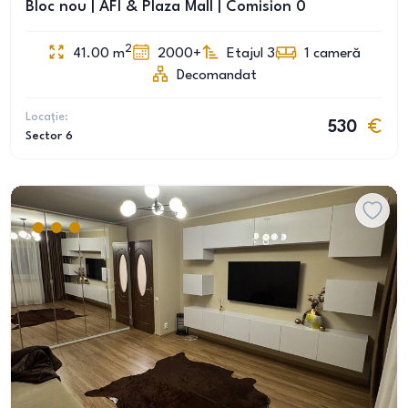
Bloc nou | AFI & Plaza Mall | Comision 0
2
41.00
m
2000+
Etajul 3
1
cameră
Decomandat
Locație:
530
Sector 6