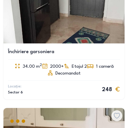
Închiriere garsoniera
2
34.00
m
2000+
Etajul 2
1
cameră
Decomandat
Locație:
248
Sector 6