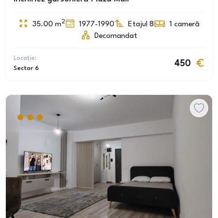
2
35.00
m
1977-1990
Etajul 8
1
cameră
Decomandat
Locație:
450
Sector 6