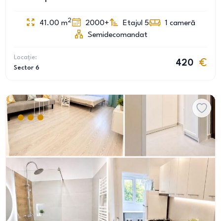
2
41.00
m
2000+
Etajul 5
1
cameră
Semidecomandat
Locație:
420
Sector 6