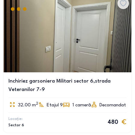
Inchiriez garsoniera Militari sector 6,strada
Veteranilor 7-9
2
32.00
m
Etajul 9
1
cameră
Decomandat
Locație:
480
Sector 6