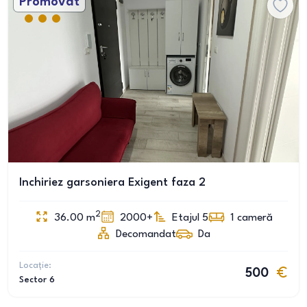
Promovat
Inchiriez garsoniera Exigent faza 2
2
36.00
m
2000+
Etajul 5
1
cameră
Decomandat
Da
Locație:
500
Sector 6