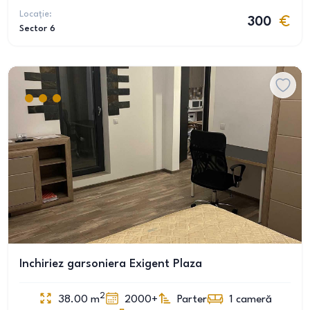
Locație:
300
Sector 6
Inchiriez garsoniera Exigent Plaza
2
38.00
m
2000+
Parter
1
cameră