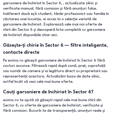
garsoniere de închiriat în Sector 6, , actualizate zilnic și
verificate manual, fără comision și fără anunțuri false.
Indiferent dacă ești student, tânăr profesionist sau familie în
căutarea unei locuințe, ai acces la o selecție variată de
garsoniere de închiriat. Explorează cele mai noi oferte de
chirii din Sector 6 și descoperă lista completă cu garsoniere
de închiriat disponibile chiar aici.
Găsește-ți chirie în Sector 6 — filtre inteligente,
contacte directe
Pe eximo.ro găsești garsoniere de închiriat în Sector 6 fără
costuri ascunse. Filtrează rapid după zonă, preț, suprafață
sau număr de camere și ia legătura direct cu proprietarii sau
reprezentanții acestora. Actualizăm baza de date zilnic,
astfel încât să vezi cele mai bune oferte.
Cauți garsoniere de închiriat în Sector 6?
eximo.ro te ajută să găsești rapid cele mai bune chirii din
Sector 6, cu oferte de garsoniere de închiriat, verificate și
fără comision. Bucură-te de transparență, anunțuri reale și