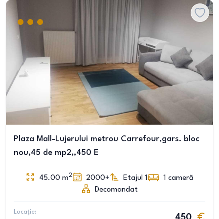
Plaza Mall-Lujerului metrou Carrefour,gars. bloc
nou,45 de mp2,,450 E
2
45.00
m
2000+
Etajul 1
1
cameră
Decomandat
Locație:
450