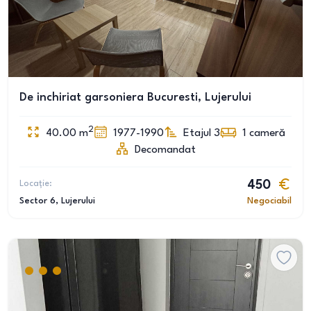
De inchiriat garsoniera Bucuresti, Lujerului
2
40.00
m
1977-1990
Etajul 3
1
cameră
Decomandat
Locație:
450
Sector 6
, Lujerului
Negociabil