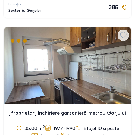
Locație:
385
Sector 6
, Gorjului
[Proprietar] Închiriere garsonieră metrou Gorjului
2
35.00
m
1977-1990
Etajul 10 si peste