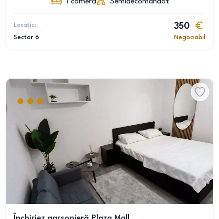
1
cameră
Semidecomandat
Locație:
350
Sector 6
Negociabil
Închiriez garsonieră Plaza Mall