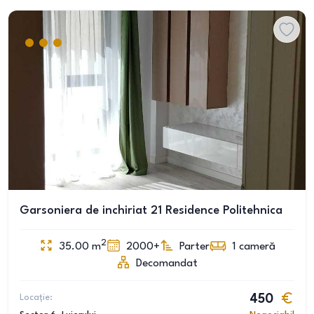
Garsoniera de inchiriat 21 Residence Politehnica
2
35.00
m
2000+
Parter
1
cameră
Decomandat
Locație:
450