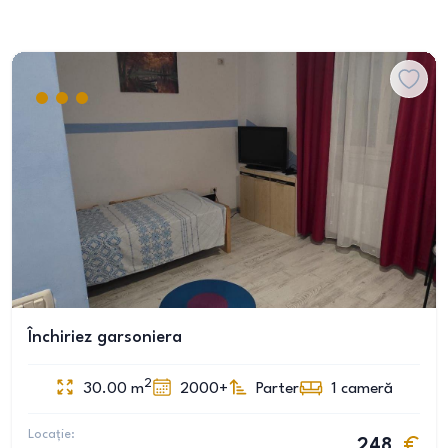
Închiriez garsoniera
2
30.00
m
2000+
Parter
1
cameră
Locație:
248