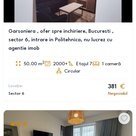
Garsoniera , ofer spre inchiriere, Bucuresti ,
sector 6, intrare in Politehnica, nu lucrez cu
agentie imob
2
50.00
m
2000+
Etajul 7
1
cameră
Circular
Locație:
381
Sector 6
Negociabil