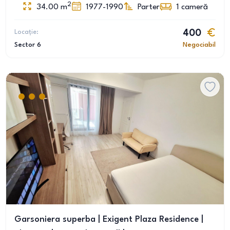
2
34.00
m
1977-1990
Parter
1
cameră
Locație:
400
Sector 6
Negociabil
Garsoniera superba | Exigent Plaza Residence |