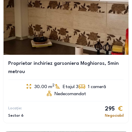
Proprietar inchiriez garsoniera Moghioros, 5min
metrou
2
30.00
m
Etajul 3
1
cameră
Nedecomandat
Locație:
295
Sector 6
Negociabil