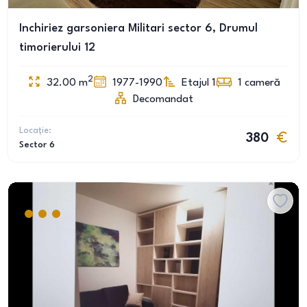
Inchiriez garsoniera Militari sector 6, Drumul
timorierului 12
2
32.00
m
1977-1990
Etajul 1
1
cameră
Decomandat
Locație:
380
Sector 6