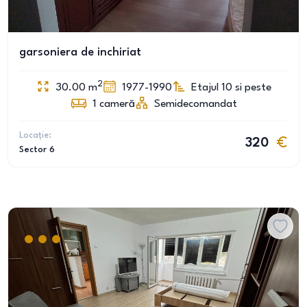
garsoniera de inchiriat
2
30.00
m
1977-1990
Etajul 10 si peste
1
cameră
Semidecomandat
Locație:
320
Sector 6