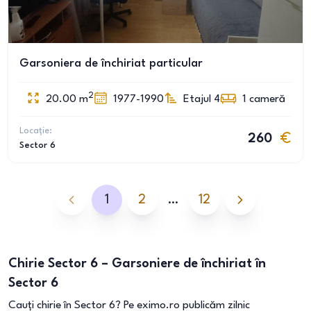
Garsoniera de închiriat particular
2
20.00
m
1977-1990
Etajul 4
1
cameră
Locație:
260
Sector 6
1
2
…
12
Chirie Sector 6 – Garsoniere de închiriat în
Sector 6
Cauți chirie în Sector 6? Pe eximo.ro publicăm zilnic