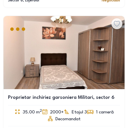
Sector 6
, Lujerului
Negociabil
Proprietar inchiriez garsoniera Militari, sector 6
2
35.00
m
2000+
Etajul 3
1
cameră
Decomandat