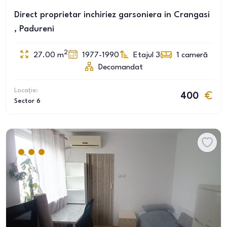
Direct proprietar inchiriez garsoniera in Crangasi
, Padureni
2
27.00
m
1977-1990
Etajul 3
1
cameră
Decomandat
Locație:
400
Sector 6