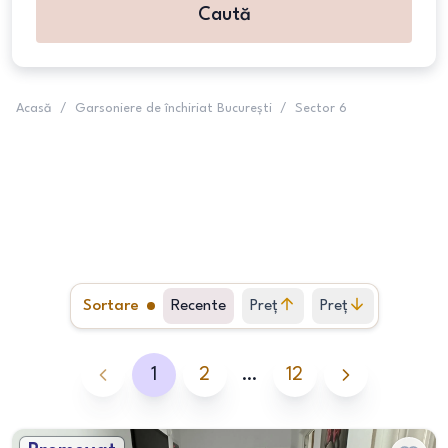
Caută
Acasă
/
Garsoniere de închiriat București
/
Sector 6
Sortare
Recente
Preț
Preț
crescător
descrescător
1
2
…
12