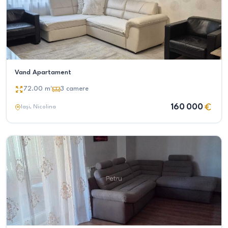
Vand Apartament
72.00
m²
3
camere
160 000
Iași
, Nicolina