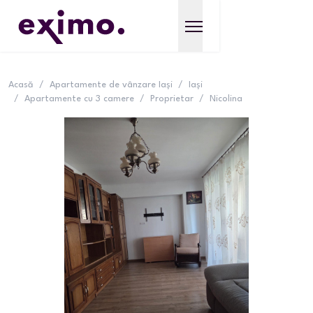
Acasă
/
Apartamente de vânzare Iași
/
Iași
/
Apartamente cu 3 camere
/
Proprietar
/
Nicolina