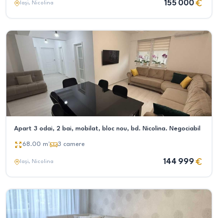
155 000
Iași
, Nicolina
Apart 3 odai, 2 bai, mobilat, bloc nou, bd. Nicolina. Negociabil
68.00
m²
3
camere
144 999
Iași
, Nicolina