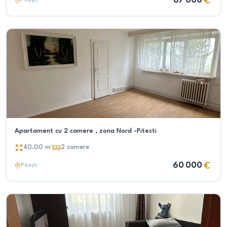
67 000
Pitești
Apartament cu 2 camere , zona Nord -Pitesti
40.00
m²
2
camere
60 000
Pitești