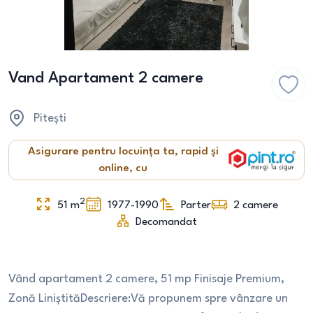
Vand Apartament 2 camere
Pitești
Asigurare pentru locuința ta, rapid și
online, cu
2
51
m
1977-1990
Parter
2
camere
Decomandat
Vând apartament 2 camere, 51 mp Finisaje Premium,
Zonă LiniștităDescriere:Vă propunem spre vânzare un