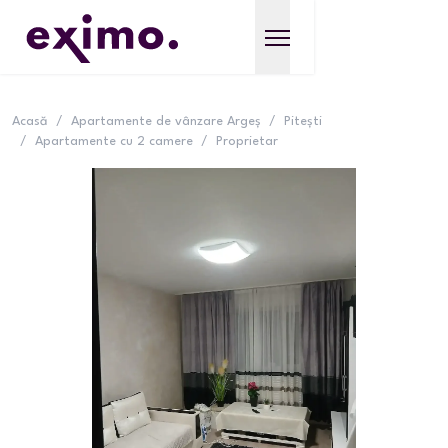
Acasă
/
Apartamente de vânzare Argeș
/
Pitești
/
Apartamente cu 2 camere
/
Proprietar