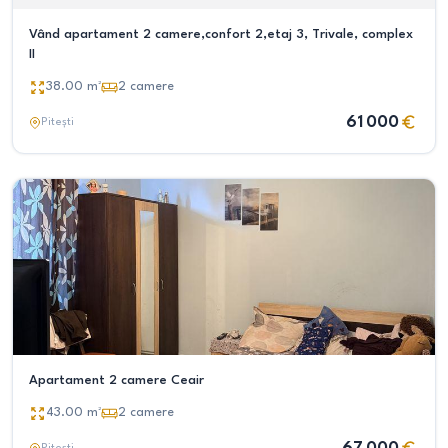
Vând apartament 2 camere,confort 2,etaj 3, Trivale, complex
II
38.00
m²
2
camere
61 000
Pitești
Apartament 2 camere Ceair
43.00
m²
2
camere