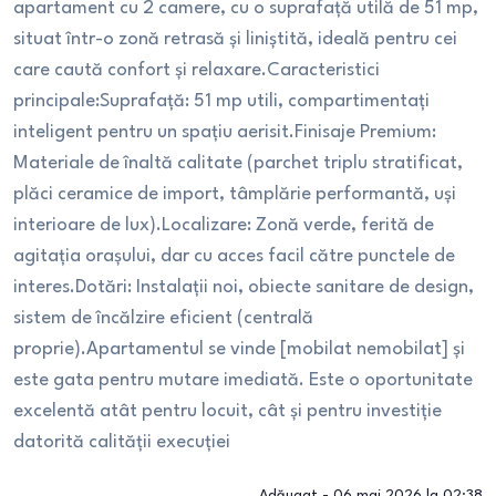
apartament cu 2 camere, cu o suprafață utilă de 51 mp,
situat într-o zonă retrasă și liniștită, ideală pentru cei
care caută confort și relaxare.Caracteristici
principale:Suprafață: 51 mp utili, compartimentați
inteligent pentru un spațiu aerisit.Finisaje Premium:
Materiale de înaltă calitate (parchet triplu stratificat,
plăci ceramice de import, tâmplărie performantă, uși
interioare de lux).Localizare: Zonă verde, ferită de
agitația orașului, dar cu acces facil către punctele de
interes.Dotări: Instalații noi, obiecte sanitare de design,
sistem de încălzire eficient (centrală
proprie).Apartamentul se vinde [mobilat nemobilat] și
este gata pentru mutare imediată. Este o oportunitate
excelentă atât pentru locuit, cât și pentru investiție
datorită calității execuției
Adăugat -
06 mai 2026 la 02:38