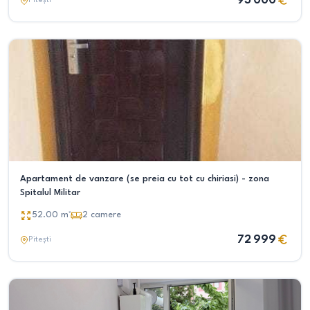
93 000
Pitești
Apartament de vanzare (se preia cu tot cu chiriasi) - zona
Spitalul Militar
52.00
m²
2
camere
72 999
Pitești