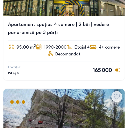
Apartament spațios 4 camere | 2 băi | vedere
panoramică pe 3 părți
2
95.00
m
1990-2000
Etajul 4
4+
camere
Decomandat
Locație:
165 000
Pitești