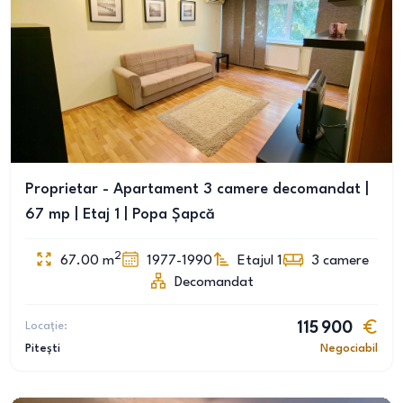
Proprietar - Apartament 3 camere decomandat |
67 mp | Etaj 1 | Popa Șapcă
2
67.00
m
1977-1990
Etajul 1
3
camere
Decomandat
Locație:
115 900
Pitești
Negociabil