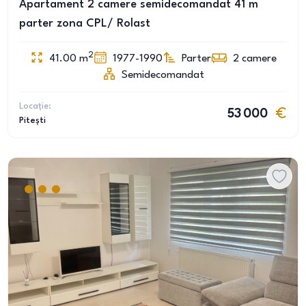
Apartament 2 camere semidecomandat 41 m
parter zona CPL/ Rolast
2
41.00
m
1977-1990
Parter
2
camere
Semidecomandat
Locație:
53 000
Pitești