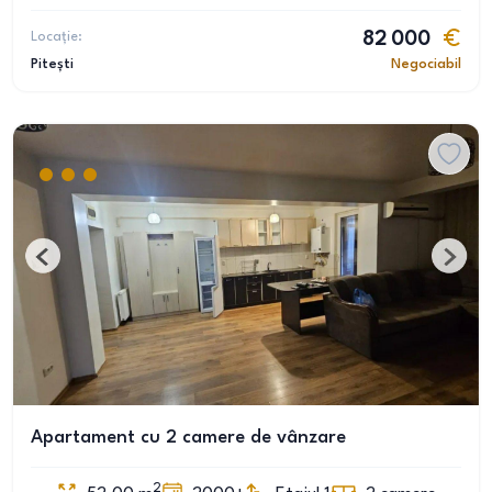
Locație:
82 000
Pitești
Negociabil
Apartament cu 2 camere de vânzare
2