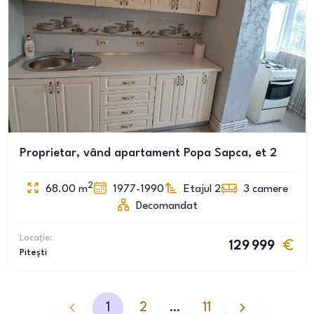
Proprietar, vând apartament Popa Sapca, et 2
2
68.00
m
1977-1990
Etajul 2
3
camere
Decomandat
Locație:
129 999
Pitești
1
2
…
11