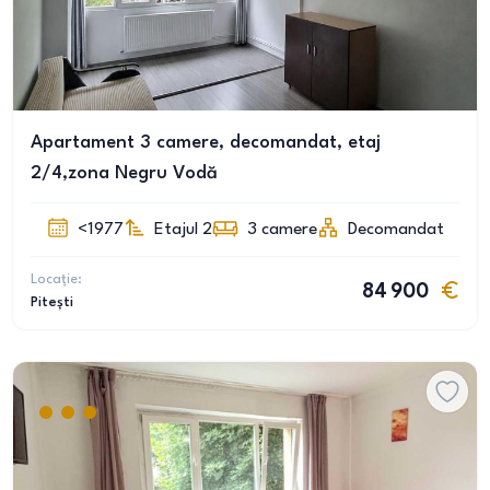
Apartament 3 camere, decomandat, etaj
2/4,zona Negru Vodă
<1977
Etajul 2
3
camere
Decomandat
Locație:
84 900
Pitești