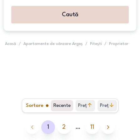
Caută
Acasă
/
Apartamente de vânzare Argeș
/
Pitești
/
Proprietar
Sortare
Recente
Preț
Preț
crescător
descrescător
1
2
…
11