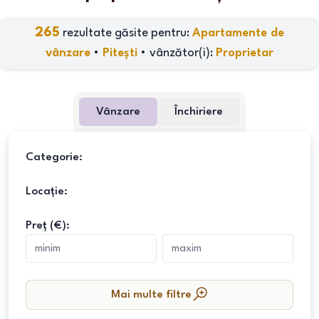
265
rezultate găsite pentru:
Apartamente de
vânzare
•
Pitești
•
vânzător(i)
:
Proprietar
Vânzare
Închiriere
Categorie:
Locație:
Preț (€):
Mai multe filtre