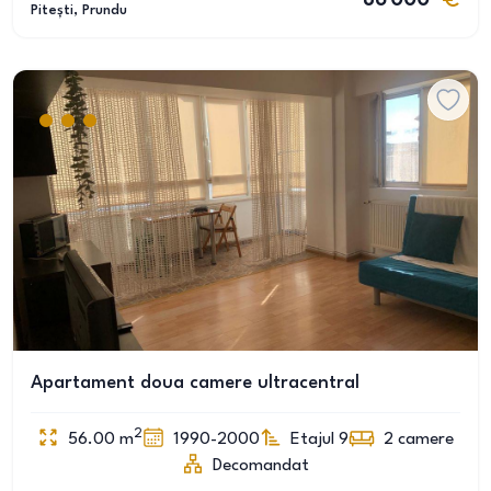
86 000
Pitești
, Prundu
Apartament doua camere ultracentral
2
56.00
m
1990-2000
Etajul 9
2
camere
Decomandat