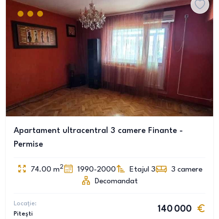
Apartament ultracentral 3 camere Finante -
Permise
2
74.00
m
1990-2000
Etajul 3
3
camere
Decomandat
Locație:
140 000
Pitești