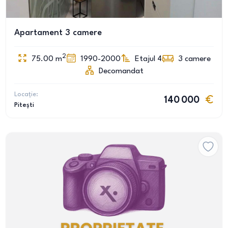
Apartament 3 camere
2
75.00
m
1990-2000
Etajul 4
3
camere
Decomandat
Locație:
140 000
Pitești