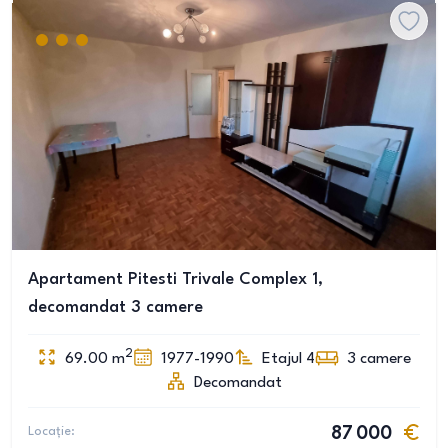
Apartament Pitesti Trivale Complex 1,
decomandat 3 camere
2
69.00
m
1977-1990
Etajul 4
3
camere
Decomandat
Locație:
87 000