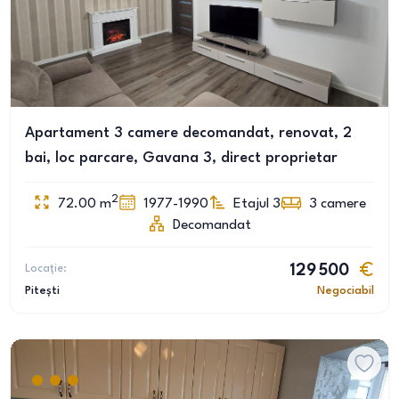
Apartament 3 camere decomandat, renovat, 2
bai, loc parcare, Gavana 3, direct proprietar
2
72.00
m
1977-1990
Etajul 3
3
camere
Decomandat
Locație:
129 500
Pitești
Negociabil