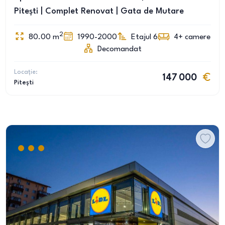
Pitești | Complet Renovat | Gata de Mutare
2
80.00
m
1990-2000
Etajul 6
4+
camere
Decomandat
Locație:
147 000
Pitești