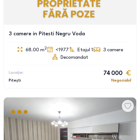
3 camere in Pitesti Negru Voda
2
68.00
m
<1977
Etajul 1
3
camere
Decomandat
Locație:
74 000
Pitești
Negociabil