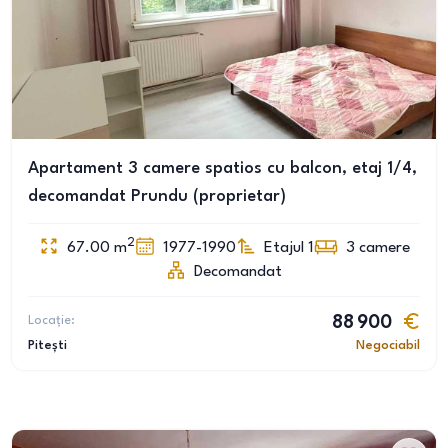
Apartament 3 camere spatios cu balcon, etaj 1/4,
decomandat Prundu (proprietar)
2
67.00
m
1977-1990
Etajul 1
3
camere
Decomandat
Locație:
88 900
Pitești
Negociabil