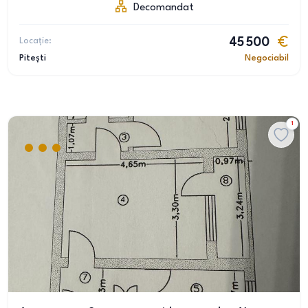
Decomandat
Locație:
45 500
Pitești
Negociabil
1