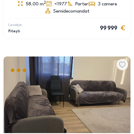
2
58.00
m
<1977
Parter
3
camere
Semidecomandat
Locație:
99 999
Pitești