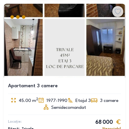
Apartament 3 camere
2
45.00
m
1977-1990
Etajul 3
3
camere
Semidecomandat
Locație:
68 000
Pitești
, Trivale
Negociabil