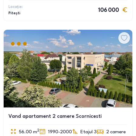
Locație:
106 000
Pitești
Vand apartament 2 camere Scornicesti
2
56.00
m
1990-2000
Etajul 3
2
camere