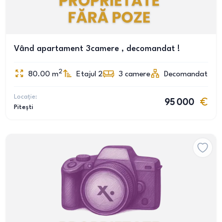
Vând apartament 3camere , decomandat !
2
80.00
m
Etajul 2
3
camere
Decomandat
Locație:
95 000
Pitești