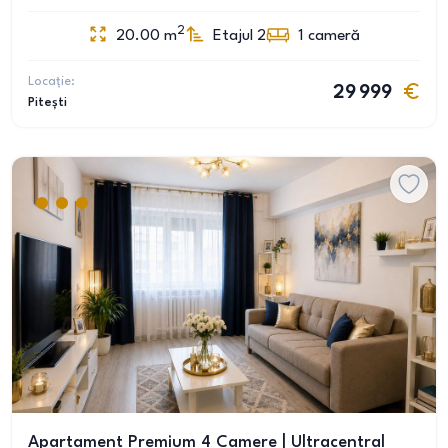
2
20.00
m
Etajul 2
1
cameră
Locație:
29 999
Pitești
Apartament Premium 4 Camere | Ultracentral