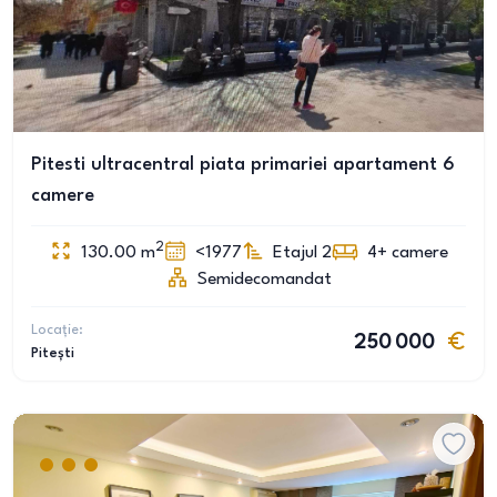
Pitesti ultracentral piata primariei apartament 6
camere
2
130.00
m
<1977
Etajul 2
4+
camere
Semidecomandat
Locație:
250 000
Pitești