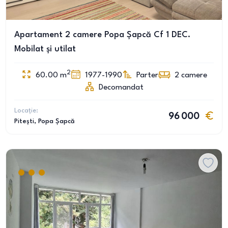
Apartament 2 camere Popa Șapcă Cf 1 DEC.
Mobilat și utilat
2
60.00
m
1977-1990
Parter
2
camere
Decomandat
Locație:
96 000
Pitești
, Popa Șapcă