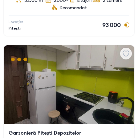
52.00
m
2000+
Etajul 1
2
camere
Decomandat
Locație:
93 000
Pitești
Garsonieră Pitești Depozitelor