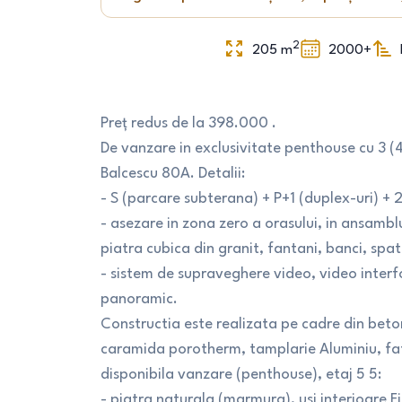
2
205
m
2000+
Preț redus de la 398.000 .
De vanzare in exclusivitate penthouse cu 3 (4
Balcescu 80A. Detalii:
- S (parcare subterana) + P+1 (duplex-uri) + 2,
- asezare in zona zero a orasului, in ansamblu
piatra cubica din granit, fantani, banci, spat
- sistem de supraveghere video, video interfo
panoramic.
Constructia este realizata pe cadre din beto
caramida porotherm, tamplarie Aluminiu, fat
disponibila vanzare (penthouse), etaj 5 5:
- piatra naturala (marmura), usi interioare F