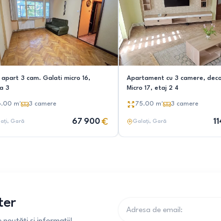
 apart 3 cam. Galati micro 16,
Apartament cu 3 camere, dec
na 3
Micro 17, etaj 2 4
6.00
m²
3
camere
75.00
m²
3
camere
67 900
1
ați
, Gară
Galați
, Gară
ter