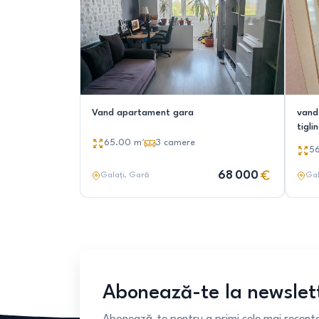
Vand apartament gara
vand
tigli
65.00
m²
3
camere
5
68 000
Galați
, Gară
Gal
Abonează-te la newslet