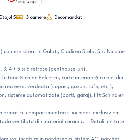
Etajul 5
3
camere
Decomandat
) camere situat in Galati, Cladirea Stela, Str. Nicolae
 3, 4 + 5 si 6 retrase (penthouse-uri),
l istoric Nicolae Balcescu, curte interioară cu alei din
iu recreere, verdeata (copaci, gazon, tufe, etc.),
n, sisteme automatizate (porti, garaj), lift Schindler
n armat cu compartimentari si închideri exclusiv din
ada ventilata din material ceramic. Detalii unitate
ilomuro, incalzire in pardoseala, sistem AC, parchet