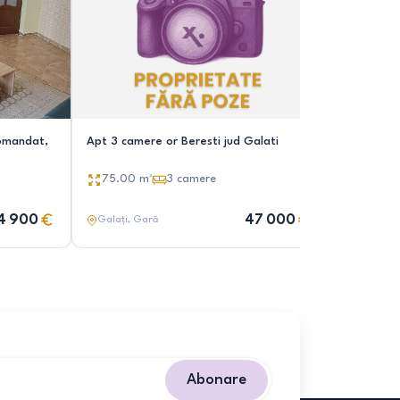
omandat,
Apt 3 camere or Beresti jud Galati
Central P
75.00
m²
3
camere
82.00
14 900
47 000
Galați
, Gară
Galați
, G
Abonare