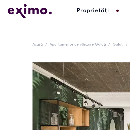
Proprietăți
Acasă
/
Apartamente de vânzare Galați
/
Galați
/