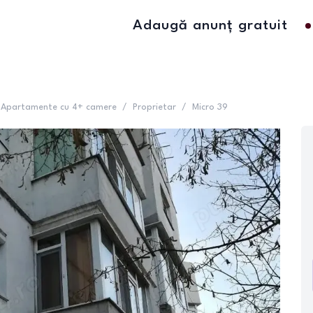
Adaugă anunț gratuit
Apartamente cu 4+ camere
/
Proprietar
/
Micro 39