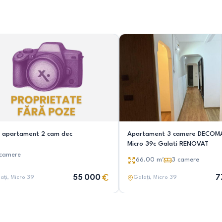
 apartament 2 cam dec
Apartament 3 camere DECOM
Micro 39c Galati RENOVAT
camere
66.00
m²
3
camere
55 000
7
ați
, Micro 39
Galați
, Micro 39