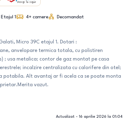
Etajul 1
4+
camere
Decomandat
ati, Micro 39C etajul 1. Dotari :
ne, anvelopare termica totala, cu polistiren
s) ; usa metalica; contor de gaz montat pe casa
restrele; incalzire centralizata cu calorifere din otel;
a potabila. Alt avantaj ar fi acela ca se poate monta
oprietar.Merita vazut.
Actualizat -
16 aprilie 2026 la 01:04