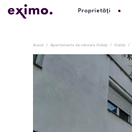
Proprietăți
Acasă
/
Apartamente de vânzare Galați
/
Galați
/