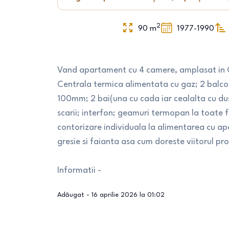
2
90
m
1977-1990
Vand apartament cu 4 camere, amplasat in Gal
Centrala termica alimentata cu gaz; 2 balcoa
100mm; 2 bai(una cu cada iar cealalta cu du
scarii; interfon; geamuri termopan la toate fe
contorizare individuala la alimentarea cu ap
gresie si faianta asa cum doreste viitorul pr
Informatii -
Adăugat -
16 aprilie 2026 la 01:02