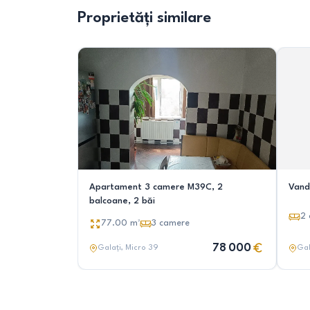
Proprietăți similare
Apartament 3 camere M39C, 2
Vand
balcoane, 2 băi
2
77.00
m²
3
camere
78 000
Galați
, Micro 39
Gal