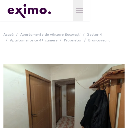
Acasă
/
Apartamente de vânzare București
/
Sector 4
/
Apartamente cu 4+ camere
/
Proprietar
/
Brancoveanu