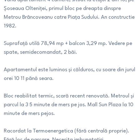
Șoseaua Olteniței, primul bloc pe dreapta dinspre
Metrou Brâncoveanu catre Piața Sudului. An constructie
1982.
Suprafață utilă 78,94 mp + balcon 3,29 mp. Vedere pe
spate, semidecomandat, 2 băi.
Apartamentul este luminos și călduros, cu soare din jurul
orei 10 11 până seara.
Bloc reabilitat termic, scară recent renovată. Metroul și
parcul la 3 5 minute de mers pe jos. Mall Sun Plaza la 10
minute de mers pejos.
Racordat la Termoenergetica (fără centrală proprie).
Fără loc de parcare. Necesita imbunatatiri.