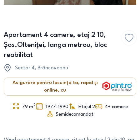
Apartament 4 camere, etaj 2 10,
Șos.Olteniței, langa metrou, bloc
reabilitat
Sector 4
, Brâncoveanu
Asigurare pentru locuința ta, rapid și
online, cu
2
79
m
1977-1990
Etajul 2
4+
camere
Semidecomandat
Vând apartament 4 camere, situat la etajul 2 din 10, pe