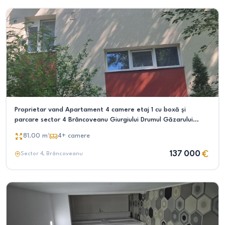
Proprietar vand Apartament 4 camere etaj 1 cu boxă și
parcare sector 4 Brâncoveanu Giurgiului Drumul Găzarului
strada Aleea Dolina
81.00
m²
4+
camere
137 000
Sector 4
, Brâncoveanu