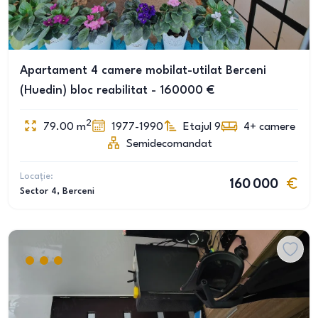
Apartament 4 camere mobilat-utilat Berceni
(Huedin) bloc reabilitat - 160000 €
2
79.00
m
1977-1990
Etajul 9
4+
camere
Semidecomandat
Locație:
160 000
Sector 4
, Berceni