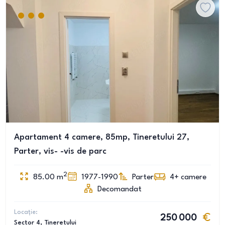
Apartament 4 camere, 85mp, Tineretului 27,
Parter, vis- -vis de parc
2
85.00
m
1977-1990
Parter
4+
camere
Decomandat
Locație:
250 000
Sector 4
, Tineretului