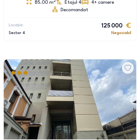
2
85.00
m
Etajul 4
4+
camere
Decomandat
Locație:
125 000
Sector 4
Negociabil