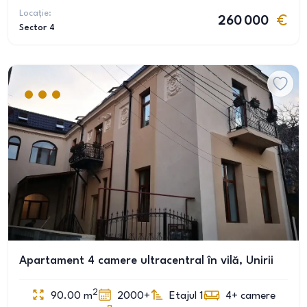
Locație:
260 000
Sector 4
Apartament 4 camere ultracentral în vilă, Unirii
2
90.00
m
2000+
Etajul 1
4+
camere