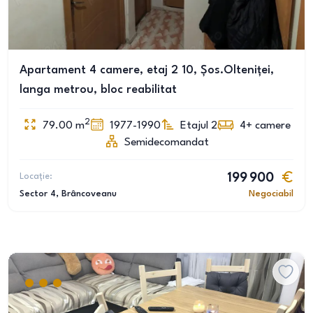
Apartament 4 camere, etaj 2 10, Șos.Olteniței,
langa metrou, bloc reabilitat
2
79.00
m
1977-1990
Etajul 2
4+
camere
Semidecomandat
Locație:
199 900
Sector 4
, Brâncoveanu
Negociabil