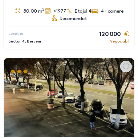
2
80.00
m
<1977
Etajul 4
4+
camere
Decomandat
Locație:
120 000
Sector 4
, Berceni
Negociabil