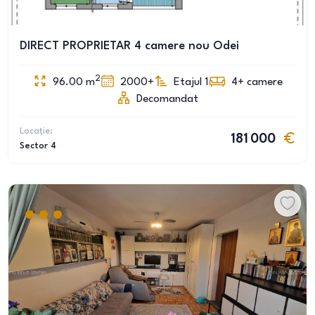
DIRECT PROPRIETAR 4 camere nou Odei
2
96.00
m
2000+
Etajul 1
4+
camere
Decomandat
Locație:
181 000
Sector 4