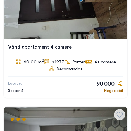
Vând apartament 4 camere
2
60.00
m
<1977
Parter
4+
camere
Decomandat
Locație:
90 000
Sector 4
Negociabil