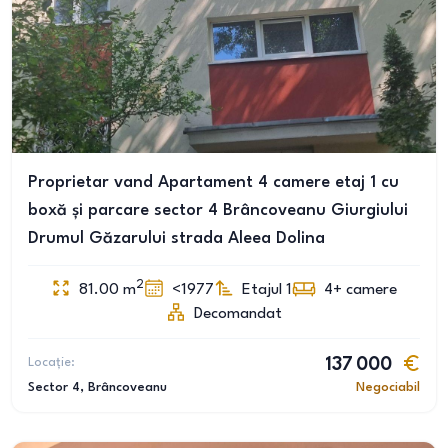
Proprietar vand Apartament 4 camere etaj 1 cu
boxă și parcare sector 4 Brâncoveanu Giurgiului
Drumul Găzarului strada Aleea Dolina
2
81.00
m
<1977
Etajul 1
4+
camere
Decomandat
Locație:
137 000
Sector 4
, Brâncoveanu
Negociabil