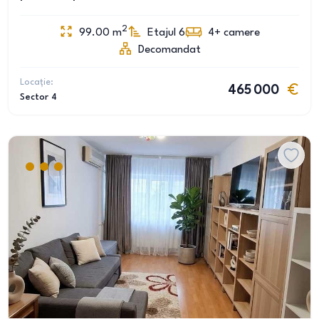
2
99.00
m
Etajul 6
4+
camere
Decomandat
Locație:
465 000
Sector 4