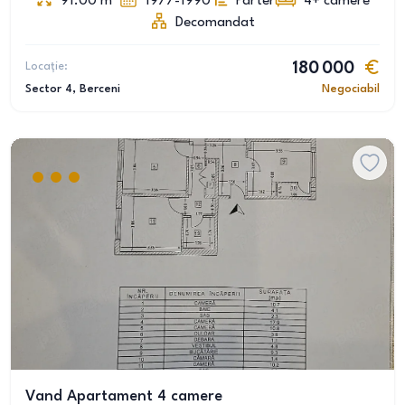
91.00
m
1977-1990
Parter
4+
camere
Decomandat
Locație:
180 000
Sector 4
, Berceni
Negociabil
Vand Apartament 4 camere