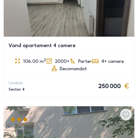
Vand apartament 4 camere
2
106.00
m
2000+
Parter
4+
camere
Decomandat
Locație:
250 000
Sector 4