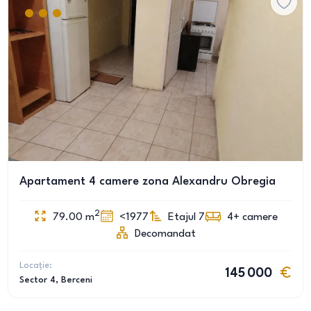
Apartament 4 camere zona Alexandru Obregia
2
79.00
m
<1977
Etajul 7
4+
camere
Decomandat
Locație:
145 000
Sector 4
, Berceni