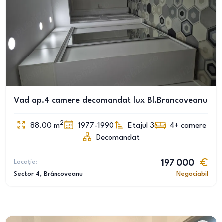
Vad ap.4 camere decomandat lux Bl.Brancoveanu
2
88.00
m
1977-1990
Etajul 3
4+
camere
Decomandat
Locație:
197 000
Sector 4
, Brâncoveanu
Negociabil