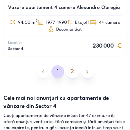
Vazare apartament 4 camere Alexandru Obregia
2
94.00
m
1977-1990
Etajul 1
4+
camere
Decomandat
Locație:
230 000
Sector 4
1
2
Cele mai noi anunțuri cu apartamente de
vânzare din Sector 4
Cauți apartamente de vânzare în Sector 4? eximo.ro îți
oferă anunțuri verificate, fără comision și fără anunțuri false
sau expirate, pentru a găsi locuința ideală într-un timp scurt.