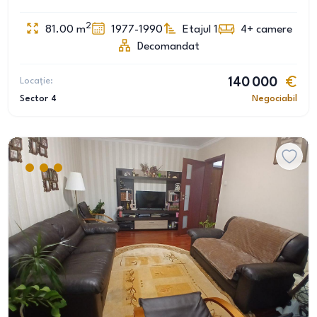
2
81.00
m
1977-1990
Etajul 1
4+
camere
Decomandat
Locație:
140 000
Sector 4
Negociabil