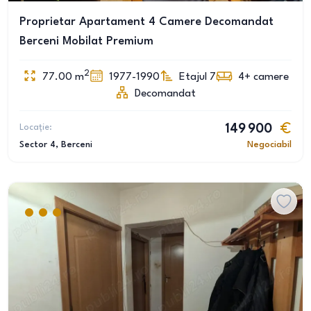
Proprietar Apartament 4 Camere Decomandat
Berceni Mobilat Premium
2
77.00
m
1977-1990
Etajul 7
4+
camere
Decomandat
Locație:
149 900
Sector 4
, Berceni
Negociabil