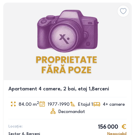
Apartament 4 camere, 2 bai, etaj 1,Berceni
2
84.00
m
1977-1990
Etajul 1
4+
camere
Decomandat
Locație:
156 000
Sector 4
, Berceni
Negociabil