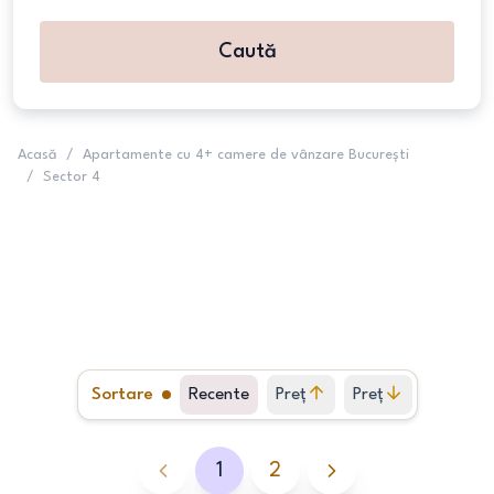
Caută
Acasă
/
Apartamente cu 4+ camere de vânzare București
/
Sector 4
Sortare
Recente
Preț
Preț
crescător
descrescător
1
2