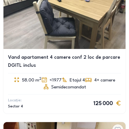
Vand apartament 4 camere conf 2 loc de parcare
DGITL inclus
2
58.00
m
<1977
Etajul 4
4+
camere
Semidecomandat
Locație:
125 000
Sector 4