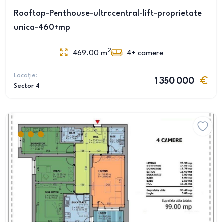
Rooftop-Penthouse-ultracentral-lift-proprietate
unica-460+mp
2
469.00
m
4+
camere
Locație:
1 350 000
Sector 4