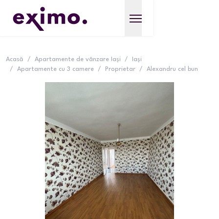
Acasă
/
Apartamente de vânzare Iași
/
Iași
/
Apartamente cu 3 camere
/
Proprietar
/
Alexandru cel bun