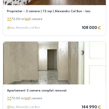
Proprietar - 3 camere | 72 mp | Alexandru Cel Bun - Iasi
72.00
m²
3
camere
108 000
Iași
, Alexandru cel Bun
Apartament 3 camere complet renovat
73.00
m²
3
camere
144 990
Iași
, Alexandru cel Bun